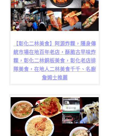
【彰化二林美食】阿源炸粿，隱身傳
統市場在地百年老店，酥脆古早味炸
粿，彰化二林銅板美食，彰化老店排
隊美食，在地人二林美食千千、名廚
詹姆士推薦