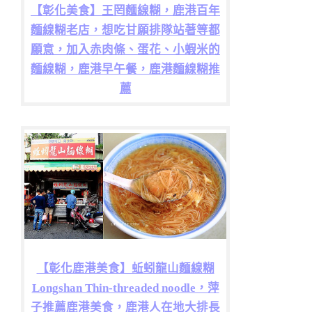
【彰化美食】王罔麵線糊，鹿港百年
麵線糊老店，想吃甘願排隊站著等都
願意，加入赤肉條、蛋花、小蝦米的
麵線糊，鹿港早午餐，鹿港麵線糊推
薦
【彰化鹿港美食】蚯蚓龍山麵線糊
Longshan Thin-threaded noodle，萍
子推薦鹿港美食，鹿港人在地大排長