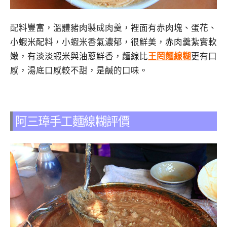
配料豐富，溫體豬肉製成肉羹，裡面有赤肉塊、蛋花、
小蝦米配料，小蝦米香氣濃郁，很鮮美，赤肉羹紮實軟
嫩，有淡淡蝦米與油蔥鮮香，麵線比
王罔麵線糊
更有口
感，湯底口感較不甜，是鹹的口味。
阿三璋手工麵線糊評價