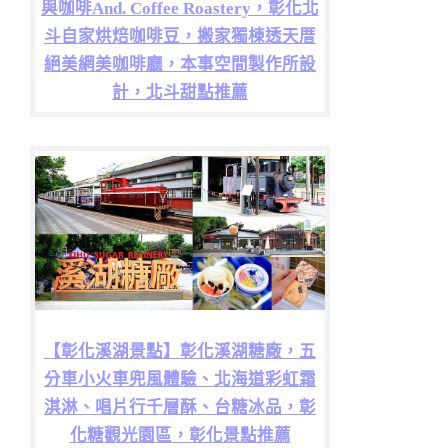
與咖啡And. Coffee Roastery，彰化北
斗自家烘焙咖啡豆，搬家獨棟透天厝
絕美網美咖啡廳，本事空間製作所設
計，北斗甜點推薦
【彰化溪湖景點】彰化溪湖糖廠，五
分車小火車兜風體驗、北海道彩虹霜
淇淋、唱片行千層酥、台糖冰品，彰
化糖觀光園區，彰化景點推薦