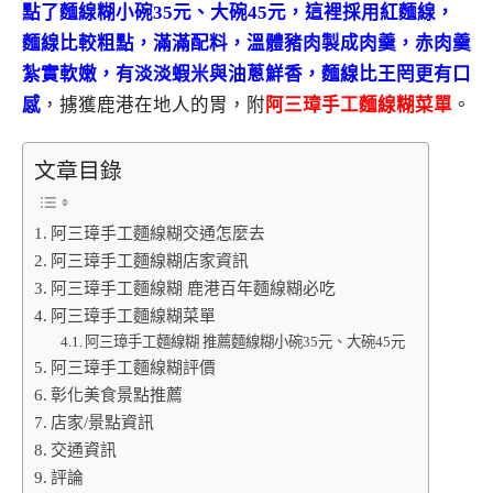
點了麵線糊小碗35元、大碗45元，這裡採用紅麵線，
麵線比較粗點，滿滿配料，溫體豬肉製成肉羹，赤肉羹
紮實軟嫩，有淡淡蝦米與油蔥鮮香，麵線比王罔更有口
感
，擄獲鹿港在地人的胃，附
阿三璋手工麵線糊菜單
。
文章目錄
阿三璋手工麵線糊交通怎麼去
阿三璋手工麵線糊店家資訊
阿三璋手工麵線糊 鹿港百年麵線糊必吃
阿三璋手工麵線糊菜單
阿三璋手工麵線糊 推薦麵線糊小碗35元、大碗45元
阿三璋手工麵線糊評價
彰化美食景點推薦
店家/景點資訊
交通資訊
評論