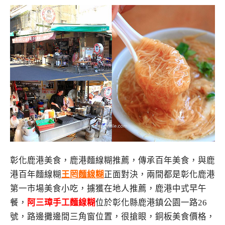
彰化鹿港美食，鹿港麵線糊推薦，傳承百年美食，與鹿
港百年麵線糊
王罔麵線糊
正面對決，兩間都是彰化鹿港
第一市場美食小吃，擄獲在地人推薦，鹿港中式早午
餐，
阿三璋手工麵線糊
位於彰化縣鹿港鎮公園一路26
號，路邊攤邊間三角窗位置，很搶眼，銅板美食價格，