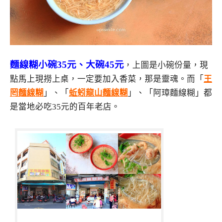
麵線糊小碗35元、大碗45元
，上圖是小碗份量，現
點馬上現撈上桌，一定要加入香菜，那是靈魂。而「
王
罔麵線糊
」、「
蚯蚓龍山麵線糊
」、「阿璋麵線糊」都
是當地必吃35元的百年老店。