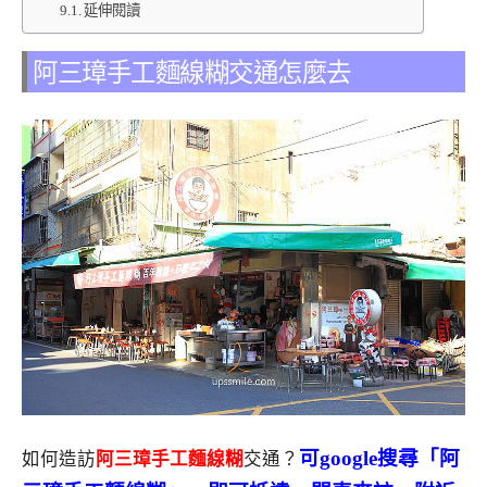
延伸閱讀
阿三璋手工麵線糊交通怎麼去
可google搜尋「阿
如何造訪
阿三璋手工麵線糊
交通？