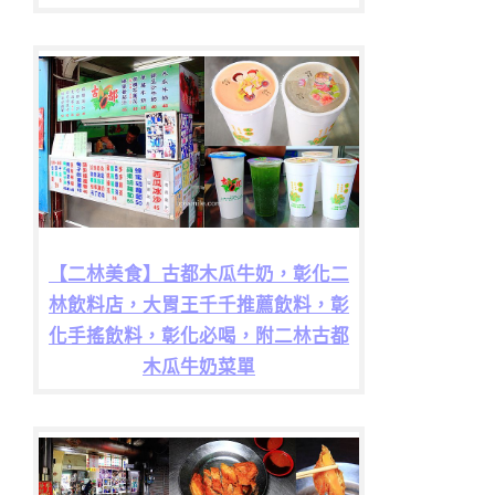
【二林美食】古都木瓜牛奶，彰化二
林飲料店，大胃王千千推薦飲料，彰
化手搖飲料，彰化必喝，附二林古都
木瓜牛奶菜單