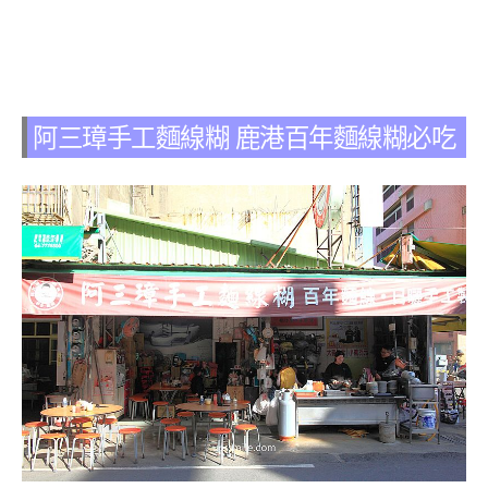
阿三璋手工麵線糊 鹿港百年麵線糊必吃