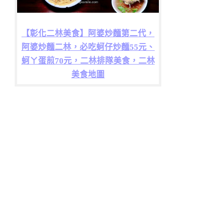
【彰化二林美食】阿婆炒麵第二代，
阿婆炒麵二林，必吃蚵仔炒麵55元、
蚵ㄚ蛋煎70元，二林排隊美食，二林
美食地圖