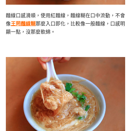
麵線口感滑順，使用紅麵線，麵線糊在口中流動，不會
像
王罔麵線糊
那麼入口即化，比較像一般麵線，口感明
顯一點，沒那麼軟綿。