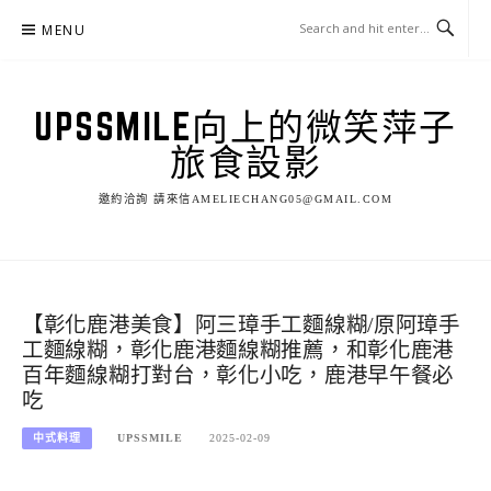
Skip
MENU
to
content
UPSSMILE向上的微笑萍子
旅食設影
邀約洽詢 請來信AMELIECHANG05@GMAIL.COM
【彰化鹿港美食】阿三璋手工麵線糊/原阿璋手
工麵線糊，彰化鹿港麵線糊推薦，和彰化鹿港
百年麵線糊打對台，彰化小吃，鹿港早午餐必
吃
中式料理
UPSSMILE
2025-02-09