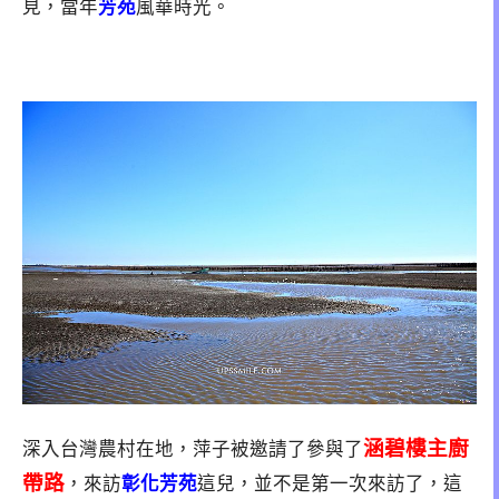
見，當年
芳苑
風華時光。
涵碧樓主廚
深入台灣農村在地，萍子被邀請了參與了
帶路
，來訪
彰化芳苑
這兒，並不是第一次來訪了，這