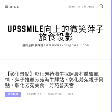
Skip
MENU
to
content
UPSSMILE向上的微笑萍子
旅食設影
邀約洽詢 請來信AMELIECHANG05@GMAIL.COM
【彰化景點】彰化芳苑海牛採蚵農村體驗風
情，萍子推薦芳苑海牛驛站，彰化芳苑親子景
點，彰化芳苑美食，芳苑普天宮
中式料理
UPSSMILE
2016-07-10
0