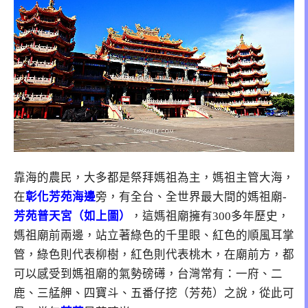
靠海的農民，大多都是祭拜媽祖為主，媽祖主管大海，
在
彰化芳苑海邊
旁，有全台、全世界最大間的媽祖廟-
芳苑普天宮（如上圖）
，這媽祖廟擁有300多年歷史，
媽祖廟前兩邊，站立著綠色的千里眼、紅色的順風耳掌
管，綠色則代表柳樹，紅色則代表桃木，在廟前方，都
可以感受到媽祖廟的氣勢磅礡，台灣常有：一府、二
鹿、三艋舺、四寶斗、五番仔挖（芳苑）之說，從此可