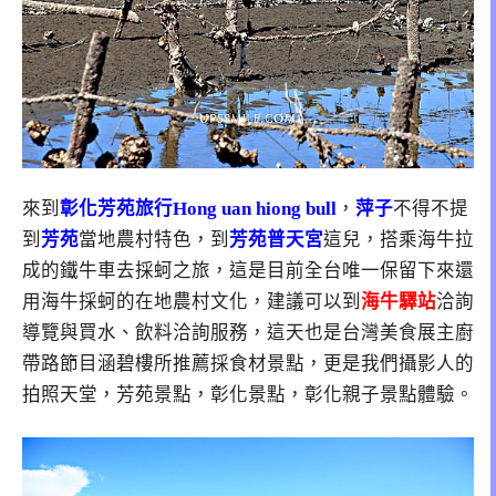
來到
彰化芳苑旅行Hong uan hiong bull
，
萍子
不得不提
到
芳苑
當地農村特色，到
芳苑普天宮
這兒，搭乘海牛拉
成的鐵牛車去採蚵之旅，這是目前全台唯一保留下來還
用海牛採蚵的在地農村文化，建議可以到
海牛驛站
洽詢
導覽與買水、飲料洽詢服務，這天也是台灣美食展主廚
帶路節目涵碧樓所推薦採食材景點，更是我們攝影人的
拍照天堂，芳苑景點，彰化景點，彰化親子景點體驗。