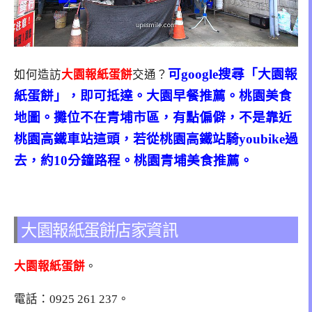
可google搜尋「大園報
如何造訪
大園報紙蛋餅
交通？
紙蛋餅」，即可抵達。大園早餐推薦。桃園美食
地圖。攤位不在青埔市區，有點偏僻，不是靠近
桃園高鐵車站這頭，若從桃園高鐵站騎youbike過
去，約10分鐘路程。桃園青埔美食推薦。
大園報紙蛋餅店家資訊
大園報紙蛋餅
。
電話：0925 261 237。