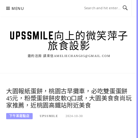
Skip
MENU
to
content
UPSSMILE向上的微笑萍子
旅食設影
邀約洽詢 請來信AMELIECHANG05@GMAIL.COM
大園報紙蛋餅，桃園古早攤車，必吃雙蛋蛋餅
45元，粉漿蛋餅餅皮軟Q口感，大園美食食尚玩
家推薦，近桃園高鐵站附近美食
下午茶甜點店
UPSSMILE
2024-10-30