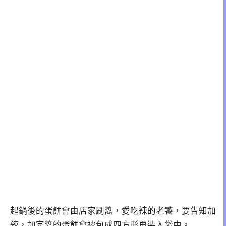
起鍋後的蛋餅會由店家刷醬，愛吃辣的老饕，要告知加
辣，加完醬的蛋餅會被包成四方形再裝入袋中。