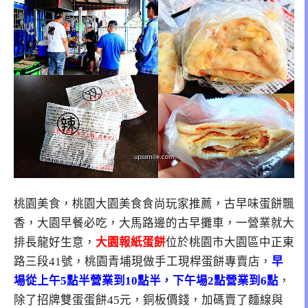
桃園美食，桃園大園美食食尚玩家推薦，古早味蛋餅飄
香，大園早餐必吃，大馬路邊的古早攤車，一營業就大
排長龍好生意，
大園報紙蛋餅
位於桃園市大園區中正東
路三段41號，桃園青埔現做手工現桿蛋餅專賣店，
早
場從上午5點半營業到10點半，下午場2點營業到6點
，
除了招牌雙蛋蛋餅45元，銅板價錢，加碼賣了麵線與