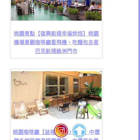
桃園景點【復興航棧幸福烘焙】桃園
機場景觀咖啡廳看飛機，吃麵包去星
巴克航棧綠洲門市
桃園咖啡廳【益棧咖啡 iJ Cafe】中壢