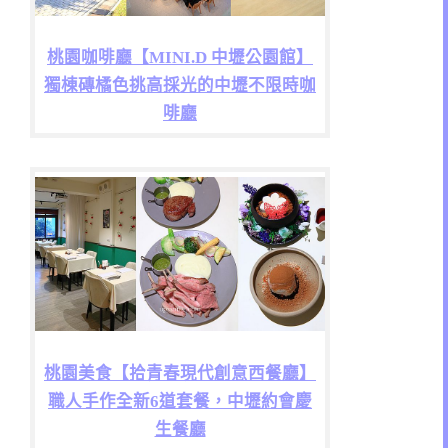
桃園咖啡廳【MINI.D 中壢公園館】
獨棟磚橘色挑高採光的中壢不限時咖
啡廳
桃園美食【拾青春現代創意西餐廳】
職人手作全新6道套餐，中壢約會慶
生餐廳