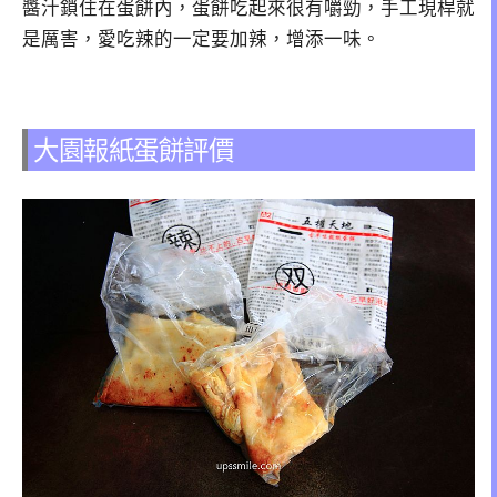
醬汁鎖住在蛋餅內，蛋餅吃起來很有嚼勁，手工現桿就
是厲害，愛吃辣的一定要加辣，增添一味。
大園報紙蛋餅評價