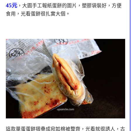
45元
，大園手工報紙蛋餅的圖片，塑膠袋裝好，方便
食用，光看蛋餅很扎實大個。
這款單蛋蛋餅摺疊成宛如棉被整齊，光看就很誘人，古