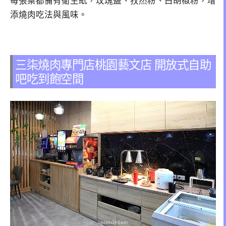
每張桌都備有衛生紙，玫瑰鹽、孜然粉、白胡椒粉，增
添燒肉吃法與風味。
三柒燒肉專門店桃園藝文店 開放式自助
吧吃到飽空間