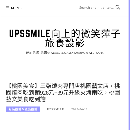
Skip
MENU
to
content
UPSSMILE向上的微笑萍子
旅食設影
邀約洽詢 請來信AMELIECHANG05@GMAIL.COM
【桃園美食】三柒燒肉專門店桃園藝文店，桃
園燒肉吃到飽928元+39元升級火烤兩吃，桃園
藝文美食吃到飽
包裝設計＆產品設計
UPSSMILE
2025-04-18