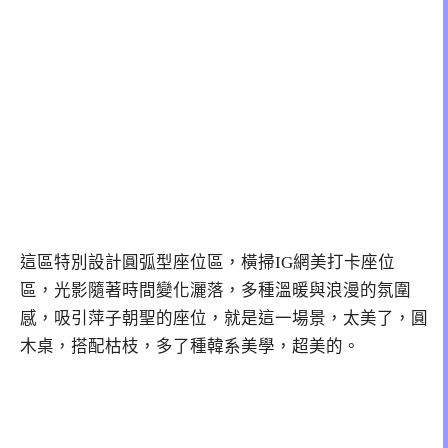
這區特別設計圓弧型座位區，橫掃IG網美打卡座位
區，光影隨著時間變化灑落，多種溫暖與浪漫的氛圍
感，吸引萍子朝聖的座位，就是這一場景，太美了，圓
木桌，搭配枯枝，多了種韓系美學，超美的。