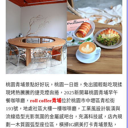
桃園青埔景點好好玩，桃園一日遊，免出國輕鬆吃現揉
現烤熱騰騰的捷克煙囪捲，2025新開幕桃園青埔早午
餐咖啡廳，
roll coffee青埔
位於桃園市中壢區青松街
193號，地處社區大樓一樓咖啡廳，工業風設計裝潢與
流線造型光影氛圍的金屬感吧台，充滿科技感，店內規
劃一木質圓弧型座位區，橫掃IG網美打卡青埔景點，