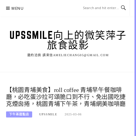
Skip
MENU
to
content
UPSSMILE向上的微笑萍子
旅食設影
邀約洽詢 請來信AMELIECHANG05@GMAIL.COM
【桃園青埔美食】roll coffee 青埔早午餐咖啡
廳，必吃蛋沙拉可頌脆口到不行、免出國吃捷
克煙囪捲，桃園青埔下午茶，青埔網美咖啡廳
下午茶甜點店
UPSSMILE
2025-03-06