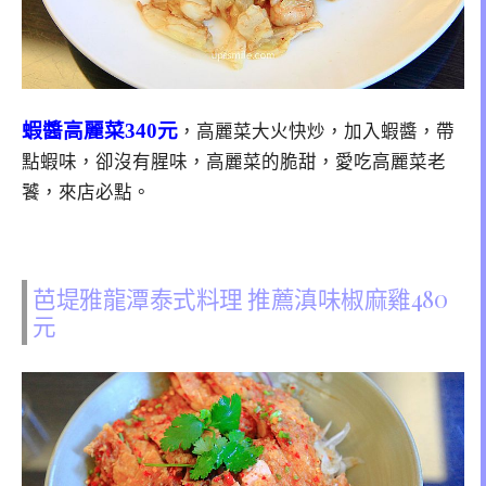
蝦醬高麗菜340元
，高麗菜大火快炒，加入蝦醬，帶
點蝦味，卻沒有腥味，高麗菜的脆甜，愛吃高麗菜老
饕，來店必點。
芭堤雅龍潭泰式料理 推薦滇味椒麻雞480
元