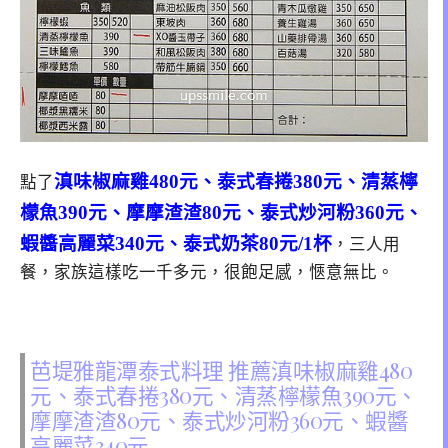
滇味椒麻雞480元、泰式春捲380元、清蒸檸
點了
檬魚390元、摩摩渣渣80元、泰式炒河粉360元、
蝦醬高麗菜340元、泰式奶茶80元/1杯
，三人用
餐，家族這樣吃一千多元，很飽足感，愜意無比。
芭堤雅龍潭泰式料理 推薦滇味椒麻雞480
元、泰式春捲380元、清蒸檸檬魚390元、
摩摩渣渣80元、泰式炒河粉360元、蝦醬
高麗菜340元