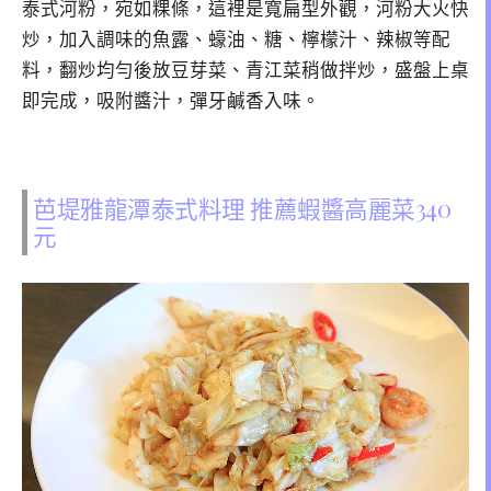
泰式河粉，宛如粿條，這裡是寬扁型外觀，河粉大火快
炒，加入調味的魚露、蠔油、糖、檸檬汁、辣椒等配
料，翻炒均勻後放豆芽菜、青江菜稍做拌炒，盛盤上桌
即完成，吸附醬汁，彈牙鹹香入味。
芭堤雅龍潭泰式料理 推薦蝦醬高麗菜340
元