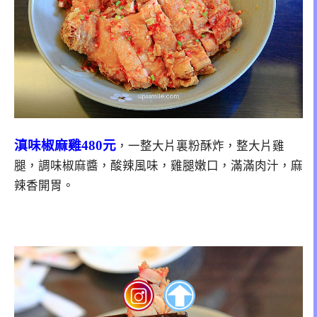
滇味椒麻雞480元
，一整大片裏粉酥炸，整大片雞
腿，調味椒麻醬，酸辣風味，雞腿嫩口，滿滿肉汁，麻
辣香開胃。