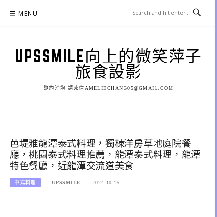
Skip
MENU
to
content
UPSSMILE向上的微笑萍子
旅食設影
邀約洽詢 請來信AMELIECHANG05@GMAIL.COM
芭堤雅龍潭泰式料理，獨棟洋房草地庭院餐
廳，桃園泰式料理推薦，龍潭泰式料理，龍潭
特色餐廳，近龍潭交流道美食
中式料理
UPSSMILE
2024-10-15