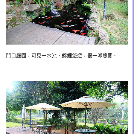
門口庭園，可見一水池，錦鯉悠遊，很一派悠閒。