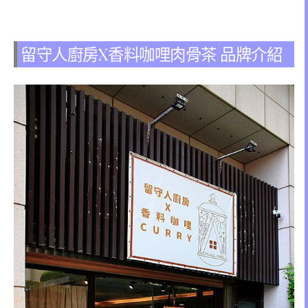
留守人廚房X香料咖哩肉骨茶 品牌介紹