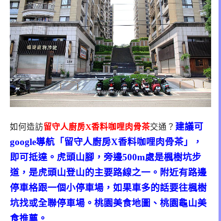
建議可
如何造訪
留守人廚房X香料咖哩肉骨茶
交通？
google導航「留守人廚房X香料咖哩肉骨茶」，
即可抵達。虎頭山腳，旁邊500m處是楓樹坑步
道，是虎頭山登山的主要路線之一。附近有路邊
停車格跟一個小停車場，如果車多的話要往楓樹
坑找或全聯停車場。桃園美食地圖、桃園龜山美
食推薦。