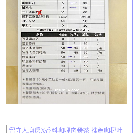
留守人廚房X香料咖哩肉骨茶 推薦咖椰吐