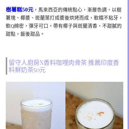
樹薯糕50元
，馬來西亞的傳統點心，漸層色調，以樹
薯塊、椰漿、斑蘭葉打成漿後烘烤而成，軟糯不粘牙，
軟Q綿密，彈牙可口，帶有椰子與斑蘭清香，不甜膩的
甜點，飯後甜品。
留守人廚房X香料咖哩肉骨茶 推薦印度香
料鮮奶茶50元