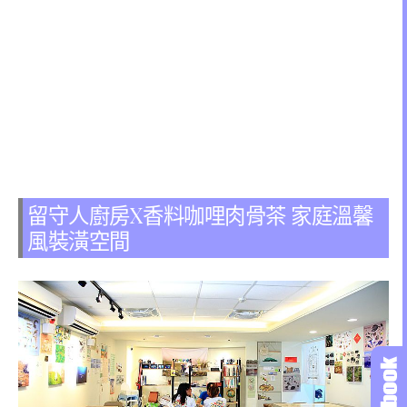
留守人廚房X香料咖哩肉骨茶 家庭溫馨
風裝潢空間