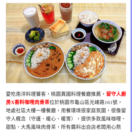
愛吃南洋料理饕客，桃園異國料理餐廳推薦，
留守人廚
房X香料咖哩肉骨茶
位於桃園市龜山區光峰路161號，
地處社區大樓一樓餐廳，用餐環境很家庭氛圍，很像留
守人概念（守護、暖心、暖胃），提供多款風味咖哩、
甜點、大馬風味肉骨茶，所有醬料出自店老闆用心熬