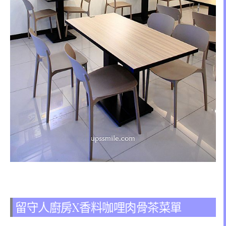
留守人廚房X香料咖哩肉骨茶菜單