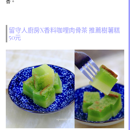
香。
留守人廚房X香料咖哩肉骨茶 推薦樹薯糕
50元