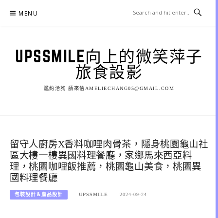
Skip
MENU
to
content
UPSSMILE向上的微笑萍子
旅食設影
邀約洽詢 請來信AMELIECHANG05@GMAIL.COM
留守人廚房X香料咖哩肉骨茶，隱身桃園龜山社
區大樓一樓異國料理餐廳，家鄉馬來西亞料
理，桃園咖哩飯推薦，桃園龜山美食，桃園異
國料理餐廳
包裝設計＆產品設計
UPSSMILE
2024-09-24