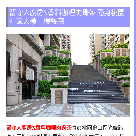
留守人廚房X香料咖哩肉骨茶 隱身桃園
社區大樓一樓餐廳
留守人廚房X香料咖哩肉骨茶
位於桃園龜山區光峰路