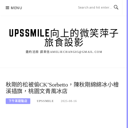
Skip
MENU
to
content
UPSSMILE向上的微笑萍子
旅食設影
邀約洽詢 請來信AMELIECHANG05@GMAIL.COM
秋剛的松被偷CK’Sorbetto，陳秋剛綿綿冰小檜
溪插旗，桃園文青風冰店
下午茶甜點店
UPSSMILE
2025-08-16