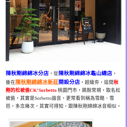
陳秋剛綿綿冰分店
陳秋剛綿綿冰龜山總店
，從
，
陳秋剛綿綿冰新莊
開設分店
後在
，超級夯，這間
秋
剛的松被偷CK’Sorbetto
桃園門市，跳脫常規，取名松
被偷，其實是Sorbetto諧音，更常看到稱為雪酪、雪
芭，多念幾次，其實可得知，跟陳秋剛綿綿冰音相似。