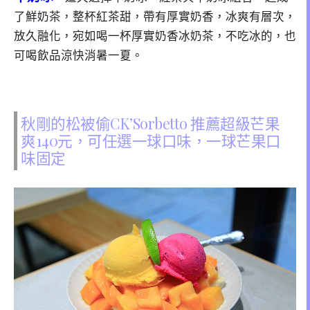
了鮮奶茶，整杯紅茶甜，帶有厚實奶香，冰爽有層次，
放久融化，宛如喝一杯厚實奶香冰奶茶，不吃冰的，也
可喝飲品涼快消暑一夏。
秋剛的松被偷CK’Sorbetto 推薦超級芒果
爽140元，可任選一球口味，一球芒果口
味固定