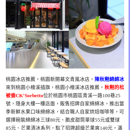
桃園冰店推薦，桃園新開幕文青風冰店，
陳秋剛綿綿冰
來到桃園小檜溪插旗，桃園小檜溪冰店推薦，
秋剛的松
被偷CK’Sorbetto
位於
桃園市桃園區青溪一路100巷25
號
，隱身大樓一樓店面，販售招牌自家綿綿冰，推出當
季新鮮水果口味綿綿冰，結合職人自家烘焙咖啡等，可
選擇碗裝綿綿冰三球80元、脆皮甜筒單球55元或雙球
85元、芒果清冰系列，點了招牌超級芒果爽140元，滿