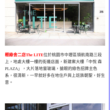
輕綠舍二店The LITE
位於桃園市中壢區領航南路三段
上，地處大樓一樓的街邊店面，新建案大樓「中悅 森
PLAZA」，大片落地窗玻璃，搶眼的綠色招牌主色
系，很清新，一早就好多在地住戶與上班族朝聖，好生
意。