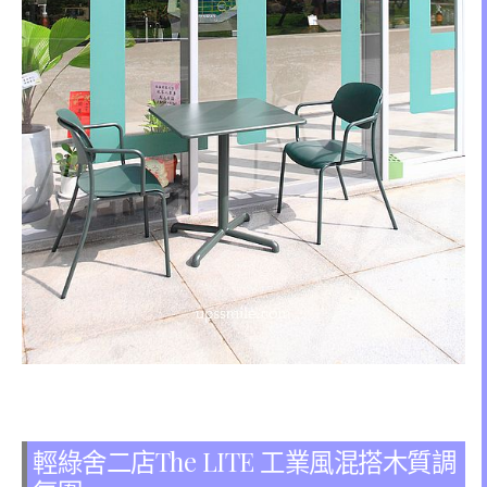
輕綠舍二店The LITE 工業風混搭木質調