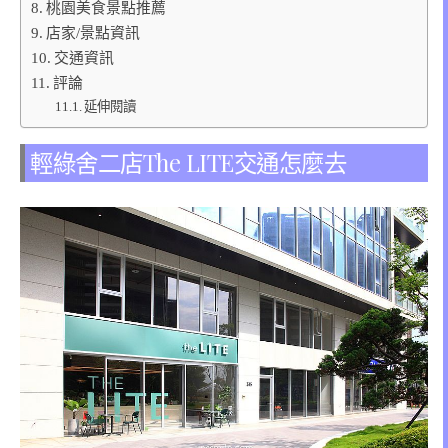
桃園美食景點推薦
店家/景點資訊
交通資訊
評論
延伸閱讀
輕綠舍二店The LITE交通怎麼去