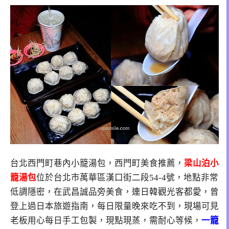
台北西門町巷內小籠湯包，西門町美食推薦，
梁山泊小
籠湯包
位於
台北市萬華區漢口街二段54-4號
，地點非常
低調隱密，在武昌誠品旁美食，連日韓觀光客都愛，曾
登上過日本旅遊指南，每日限量晚來吃不到，現場可見
老板用心每日手工包製，現點現蒸，需耐心等候，
一籠