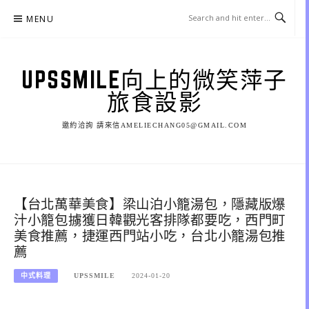
Skip
MENU
to
content
UPSSMILE向上的微笑萍子
旅食設影
邀約洽詢 請來信AMELIECHANG05@GMAIL.COM
【台北萬華美食】梁山泊小籠湯包，隱藏版爆
汁小籠包擄獲日韓觀光客排隊都要吃，西門町
美食推薦，捷運西門站小吃，台北小籠湯包推
薦
中式料理
UPSSMILE
2024-01-20