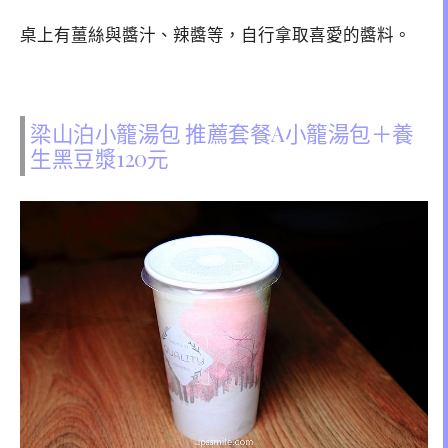
桌上有薑絲與醬汁、辣醬等，自行拿取喜愛的醬料。
梁山泊小籠湯包 推薦套餐A小籠湯包＋養
生黑豆漿120元