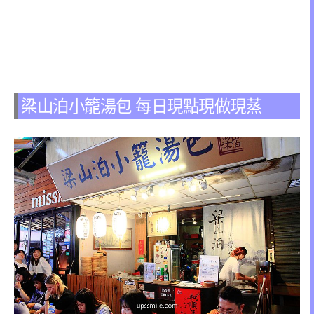
梁山泊小籠湯包 每日現點現做現蒸