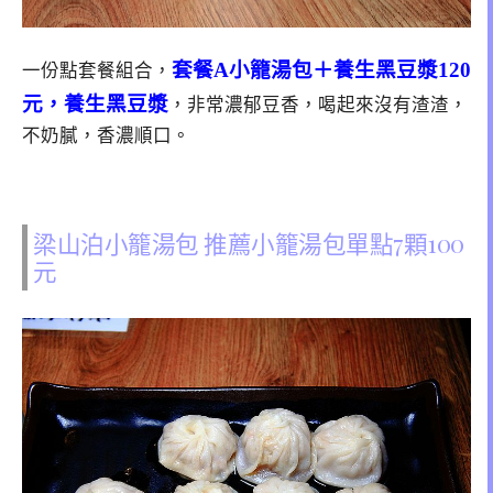
套餐A小籠湯包＋養生黑豆漿120
一份點套餐組合，
元
，養生黑豆漿
，非常濃郁豆香，喝起來沒有渣渣，
不奶膩，香濃順口。
梁山泊小籠湯包 推薦小籠湯包單點7顆100
元