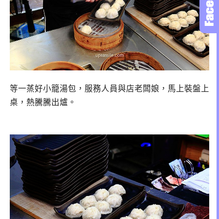
等一蒸好小籠湯包，服務人員與店老闆娘，馬上裝盤上
桌，熱騰騰出爐。