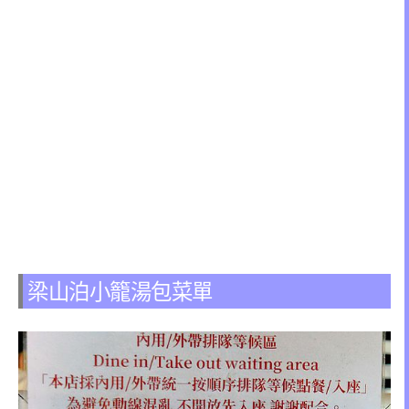
梁山泊小籠湯包菜單