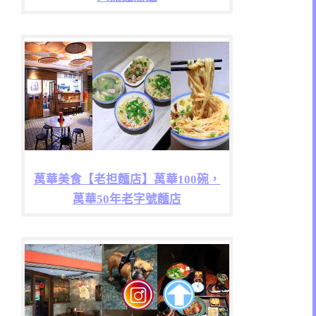
萬華美食【老担麵店】萬華100碗，
萬華50年老字號麵店