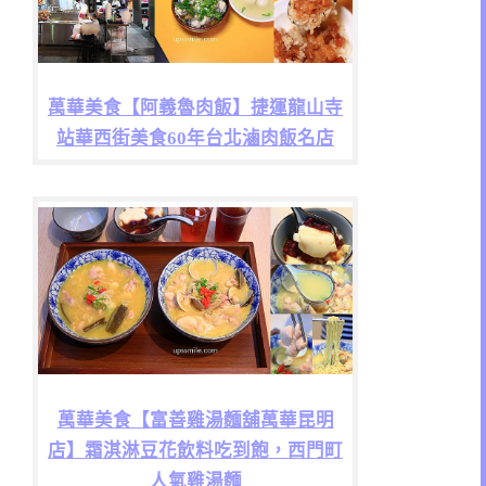
萬華美食【阿義魯肉飯】捷運龍山寺
站華西街美食60年台北滷肉飯名店
萬華美食【富善雞湯麵舖萬華昆明
店】霜淇淋豆花飲料吃到飽，西門町
人氣雞湯麵