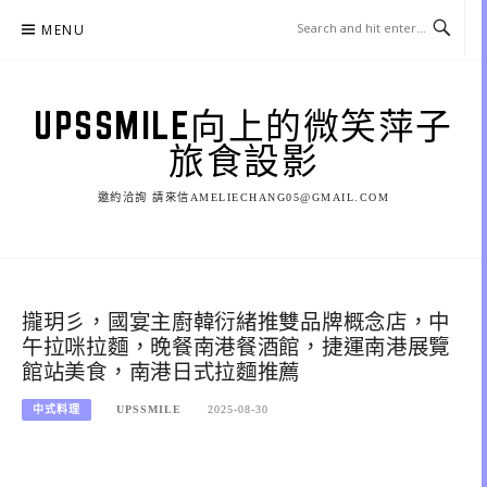
Skip
MENU
to
content
UPSSMILE向上的微笑萍子
旅食設影
邀約洽詢 請來信AMELIECHANG05@GMAIL.COM
攏玥彡，國宴主廚韓衍緒推雙品牌概念店，中
午拉咪拉麵，晚餐南港餐酒館，捷運南港展覽
館站美食，南港日式拉麵推薦
中式料理
UPSSMILE
2025-08-30