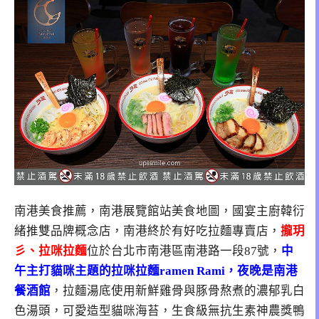
南港美食推薦，南港展覽館站美食地圖，國宴主廚韓衍
緒推雙品牌概念店，南港終於有好吃拉麵專賣店，
攏玥
彡、拉咪拉麵
位於台北市南港區南港路一段87號，
中
午主打貓咪主題的拉咪拉麵ramen Rami，夜晚是南港
餐酒館
，拉麵湯底使用新鮮雞骨與豚骨熬煮的濃郁乳白
色湯頭，可愛造型貓咪海苔，生食級無抗生素神農獎鴨