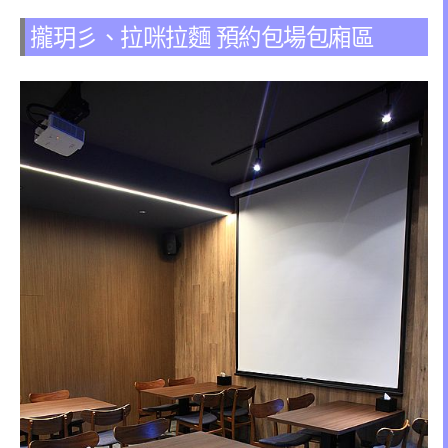
攏玥彡、拉咪拉麵 預約包場包廂區