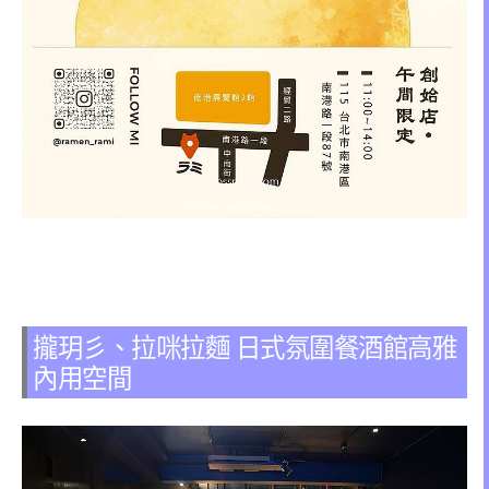
攏玥彡、拉咪拉麵 日式氛圍餐酒館高雅
內用空間