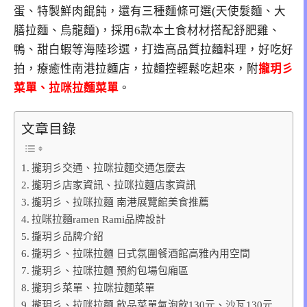
蛋、特製鮮肉餛飩，還有三種麵條可選(天使髮麵、大
膳拉麵、烏龍麵)，採用6款本土食材材搭配舒肥雞、
鴨、甜白蝦等海陸珍選，打造高品質拉麵料理，好吃好
拍，療癒性南港拉麵店，拉麵控輕鬆吃起來，附
攏玥彡
菜單、拉咪拉麵菜單
。
文章目錄
攏玥彡交通、拉咪拉麵交通怎麼去
攏玥彡店家資訊、拉咪拉麵店家資訊
攏玥彡、拉咪拉麵 南港展覽館美食推薦
拉咪拉麵ramen Rami品牌設計
攏玥彡品牌介紹
攏玥彡、拉咪拉麵 日式氛圍餐酒館高雅內用空間
攏玥彡、拉咪拉麵 預約包場包廂區
攏玥彡菜單、拉咪拉麵菜單
攏玥彡、拉咪拉麵 飲品菜單氣泡飲130元、沙瓦130元