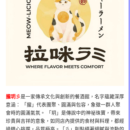
攏玥彡
是一家傳承文化與創新的餐酒館，名字蘊藏深厚
意涵： 「攏」代表團聚、圓滿與包容，象徵一群人聚
會時的圓滿氣氛。 「玥」是傳說中的神祕珠寶，帶來
珍貴與吉祥的意象，如同店內提供的食材與料理，都經
過精心挑選，品質極高。「彡」則點綴著細膩與流動的