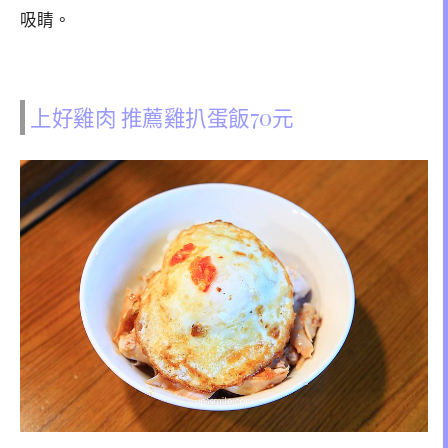
吸睛。
上好雞肉 推薦雞扒蛋飯70元