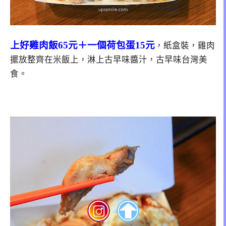
上好雞肉飯65元＋一個荷包蛋15元
，紙盒裝，雞肉
擺放整齊在米飯上，淋上古早味醬汁，古早味台灣美
食。