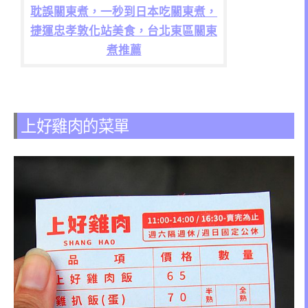
耽誤關東煮，一秒到日本吃關東煮，
捷運忠孝敦化站美食，台北東區關東
煮推薦
上好雞肉的菜單