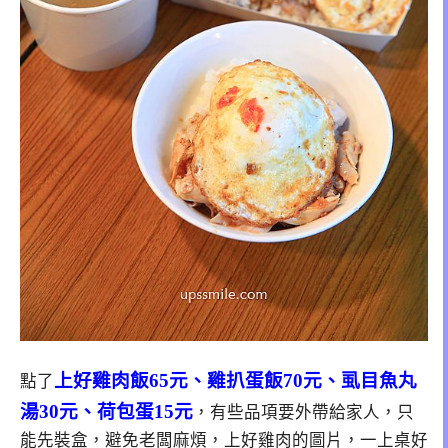
上好雞肉飯65元、雞扒蛋飯70元、虱目魚丸
點了
湯30元、荷包蛋15元
，有些品項要外帶給家人，只
能先裝盒，避免老闆麻煩，上好雞肉的圖片，一上桌好