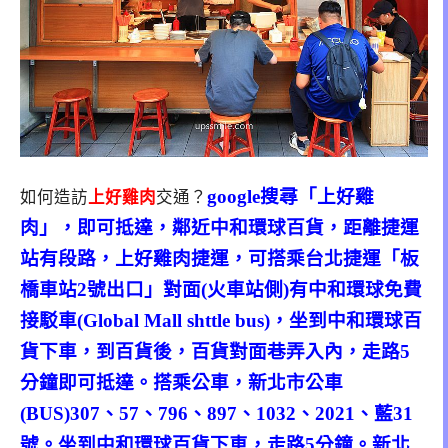
google搜尋「上好雞
如何造訪
上好雞肉
交通？
肉」，即可抵達，鄰近中和環球百貨，距離捷運
站有段路，上好雞肉捷運，可搭乘台北捷運「板
橋車站2號出口」對面(火車站側)有中和環球免費
接駁車(Global Mall shttle bus)，坐到中和環球百
貨下車，到百貨後，百貨對面巷弄入內，走路5
分鐘即可抵達。搭乘公車，新北市公車
(BUS)307、57、796、897、1032、2021、藍31
號。坐到中和環球百貨下車，走路5分鐘。新北