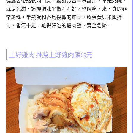
偏濕會帶點軟爛口感，最討厭古早味醬汁，不是死鹹，
就是死甜，這裡調味平衡剛剛好，整碗吃下來，真的非
常銷魂，半熟蛋和香氣撲鼻的炸蒜，將蛋黃與米飯拌
勻，香氣十足，難得好吃的雞肉飯，實至名歸。
上好雞肉 推薦上好雞肉飯65元