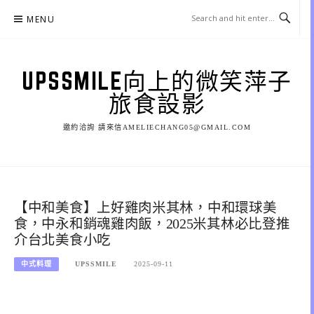
Skip
MENU
to
content
UPSSMILE向上的微笑萍子
旅食設影
邀約洽詢 請來信AMELIECHANG05@GMAIL.COM
【中和美食】上好雞肉米其林，中和環球美
食，中永和銷魂雞肉飯，2025米其林必比登推
介台北美食小吃
中式料理
UPSSMILE
2025-09-11