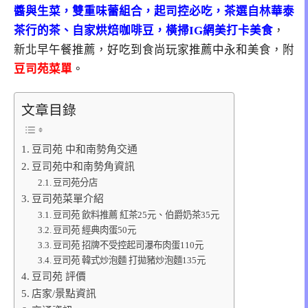
醬與生菜，雙重味蕾組合，起司控必吃，茶選自林華泰
茶行的茶、自家烘焙咖啡豆，橫掃IG網美打卡美食
，
新北早午餐推薦，好吃到食尚玩家推薦中永和美食，附
豆司苑菜單
。
文章目錄
豆司苑 中和南勢角交通
豆司苑中和南勢角資訊
豆司苑分店
豆司苑菜單介紹
豆司苑 飲料推薦 紅茶25元、伯爵奶茶35元
豆司苑 經典肉蛋50元
豆司苑 招牌不受控起司瀑布肉蛋110元
豆司苑 韓式炒泡麵 打拋豬炒泡麵135元
豆司苑 評價
店家/景點資訊