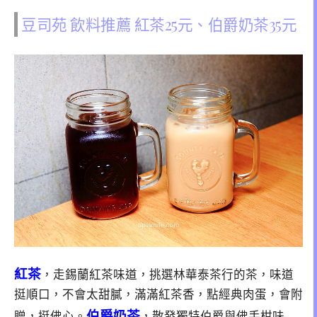
豆司苑 飲料推薦 紅茶25元、伯爵奶茶35元
紅茶
，走錫蘭紅茶味道，挑選林華泰茶行的茶，味道
挺順口，不會太甜膩，滿滿紅茶香，點經典肉蛋，會附
伯爵奶茶
贈，挺佛心。
，散發獨特伯爵與佛手柑味