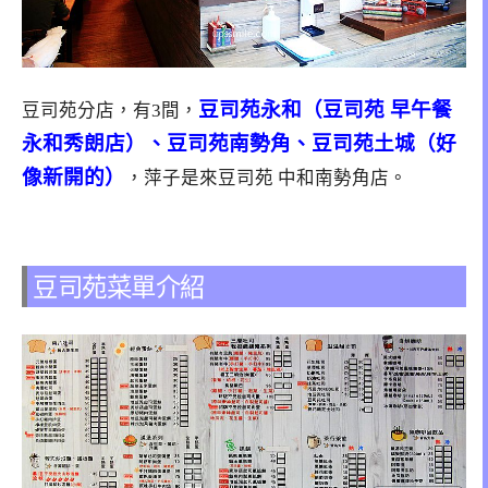
豆司苑永和（豆司苑 早午餐
豆司苑分店，有3間，
永和秀朗店）、豆司苑南勢角、豆司苑土城（好
像新開的）
，萍子是來豆司苑 中和南勢角店。
豆司苑菜單介紹