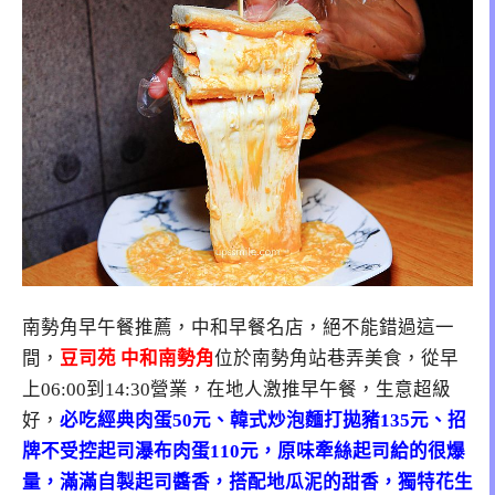
南勢角早午餐推薦，中和早餐名店，絕不能錯過這一
間，
豆司苑 中和南勢角
位於南勢角站巷弄美食，從早
上06:00到14:30營業，在地人激推早午餐，生意超級
好，
必吃經典肉蛋50元、韓式炒泡麵打拋豬135元、招
牌不受控起司瀑布肉蛋110元，原味牽絲起司給的很爆
量，滿滿自製起司醬香，搭配地瓜泥的甜香，獨特花生