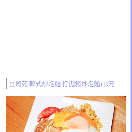
豆司苑 韓式炒泡麵 打拋豬炒泡麵135元