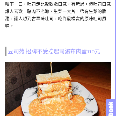
咬下一口，吐司走比較軟嫩口感，有烤過，但吐司口感
讓人喜歡，豬肉不老嫩，生菜一大片，帶有生菜的脆
甜，讓人想到古早味吐司，吃到最樸實的原味吐司風
味。
豆司苑 招牌不受控起司瀑布肉蛋110元