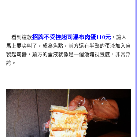
招牌不受控起司瀑布肉蛋110元
一看到這款
，讓人
馬上要尖叫了，成為焦點，前方還有半熟的蛋液加入自
製起司醬，前方的蛋液就像是一個池塘視覺感，非常浮
誇。