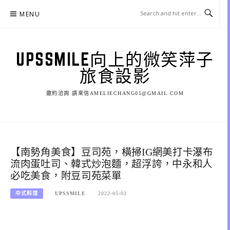
Skip
MENU
to
content
UPSSMILE向上的微笑萍子
旅食設影
邀約洽詢 請來信AMELIECHANG05@GMAIL.COM
【南勢角美食】豆司苑，橫掃IG網美打卡瀑布
流肉蛋吐司、韓式炒泡麵，超浮誇，中永和人
必吃美食，附豆司苑菜單
中式料理
UPSSMILE
2022-05-03