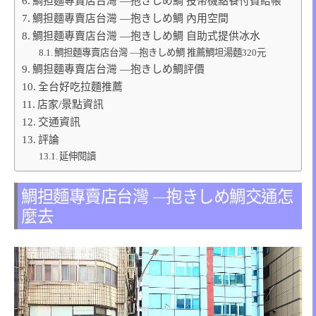
鯛担麵專賣店台灣 —抱きしめ鯛 投幣機點餐付費結帳
鯛担麵專賣店台灣 —抱きしめ鯛 內用空間
鯛担麵專賣店台灣 —抱きしめ鯛 自助式提供冰水
鯛担麵專賣店台灣 —抱きしめ鯛 推薦鯛坦湯麵320元
鯛担麵專賣店台灣 —抱きしめ鯛評價
全台好吃拉麵推薦
店家/景點資訊
交通資訊
評論
延伸閱讀
鯛担麵專賣店台灣 —抱きしめ鯛交通怎
麼去