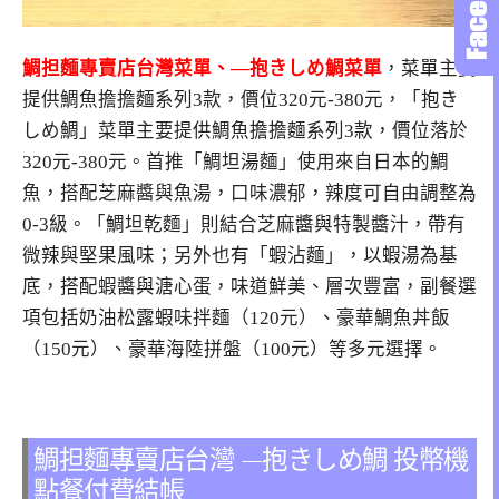
鯛担麵專賣店台灣菜單、—抱きしめ鯛菜單
，菜單主要
提供鯛魚擔擔麵系列3款，價位320元-380元，「抱き
しめ鯛」菜單主要提供鯛魚擔擔麵系列3款，價位落於
320元-380元。首推「鯛坦湯麵」使用來自日本的鯛
魚，搭配芝麻醬與魚湯，口味濃郁，辣度可自由調整為
0-3級。「鯛坦乾麵」則結合芝麻醬與特製醬汁，帶有
微辣與堅果風味；另外也有「蝦沾麵」，以蝦湯為基
底，搭配蝦醬與溏心蛋，味道鮮美、層次豐富，副餐選
項包括奶油松露蝦味拌麵（120元）、豪華鯛魚丼飯
（150元）、豪華海陸拼盤（100元）等多元選擇。
鯛担麵專賣店台灣 —抱きしめ鯛 投幣機
點餐付費結帳