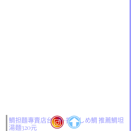
鯛担麵專賣店台灣 —抱きしめ鯛 推薦鯛坦
湯麵320元