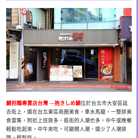
鯛担麵專賣店台灣 —抱きしめ鯛
位於台北市大安區延
吉街上，選在台北東區商圈美食，車水馬龍，一整排美
食雲集，附近上班族多，逛街的人潮也多，中午或晚餐
輕鬆吃起來，中午來吃，可避開人潮，還少了人潮排
隊，輕鬆吃。