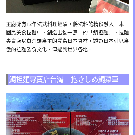
主廚擁有12年法式料理經驗，將法料的精髓融入日本
國民美食拉麵中，創造出獨一無二的「鯛担麵」，拉麵
專賣店以魚介類為主的豐富日本食材，透過日本引以為
傲的拉麵飲食文化，傳遞到世界各地。
鯛担麵專賣店台灣 —抱きしめ鯛菜單