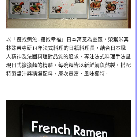
以「擁抱鯛魚=擁抱幸福」日本寓意為靈感，榮獲米其
林殊榮專研14年法式料理的日籍料理長，結合日本職
人精神及法國料理對品質的追求，專注法式料理手法呈
現日式擔擔麵的精髓。每碗麵皆以新鮮鯛魚熬製，搭配
特製醬汁與精選配料，層次豐富、風味獨特。