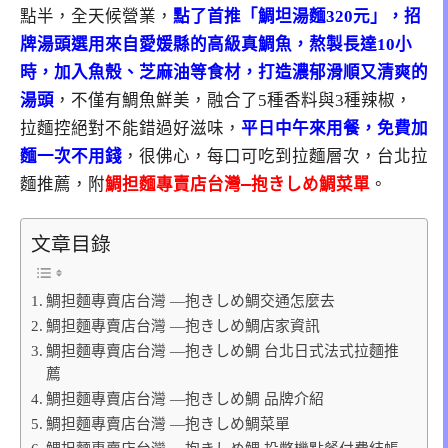
點半，全天候營業
，
點了首推「鯛坦湯麵320元」，招
牌湯頭選用來自愛媛縣的高級真鯛魚，熬製長達10小
時，加入魚殼、芝麻油等食材，打造濃郁滑順又清爽的
湯頭
，不僅有鯛魚鮮美，融合了5種香料與3種辣椒，
拉麵控絕對不能錯過好滋味，
平日中午來用餐，免費加
麵一次不用錢
，很佛心，每口可吃到拉麵層次，台北拉
麵推薦
，附
鯛担麵專賣店台灣—抱きしめ鯛菜單
。
文章目錄
鯛担麵專賣店台灣 —抱きしめ鯛交通怎麼去
鯛担麵專賣店台灣 —抱きしめ鯛店家資訊
鯛担麵專賣店台灣 —抱きしめ鯛 台北日式法式拉麵推
薦
鯛担麵專賣店台灣 —抱きしめ鯛 品牌介紹
鯛担麵專賣店台灣 —抱きしめ鯛菜單