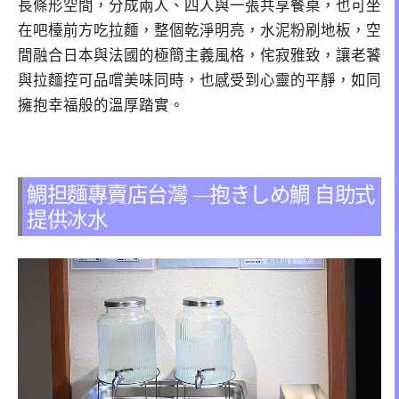
長條形空間，分成兩人、四人與一張共享餐桌，也可坐
在吧檯前方吃拉麵，整個乾淨明亮，水泥粉刷地板，空
間融合日本與法國的極簡主義風格，侘寂雅致，讓老饕
與拉麵控可品嚐美味同時，也感受到心靈的平靜，如同
擁抱幸福般的溫厚踏實。
鯛担麵專賣店台灣 —抱きしめ鯛 自助式
提供冰水