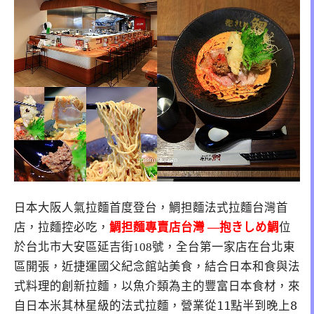
日本大阪人氣拉麵首度登台，鯛担麵法式拉麵台灣首
店，拉麵控必吃，
鯛担麵專賣店台灣 —抱きしめ鯛
位
於台北市大安區延吉街108號，全台第一家店在台北東
區開張，近捷運國父紀念館站美食，結合日本和食與法
式料理的創新拉麵，以魚介類為主的豐富日本食材，
來
自日本米其林星級的法式拉麵，營業從11點半到晚上8