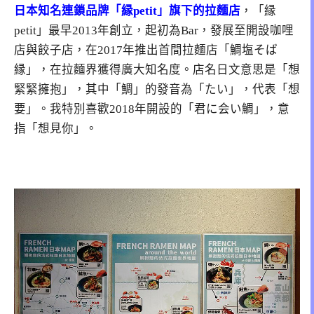
日本知名連鎖品牌「縁petit」旗下的拉麵店
，「縁
petit」最早2013年創立，起初為Bar，發展至開設咖哩
店與餃子店，在2017年推出首間拉麵店「鯛塩そば
縁」，在拉麵界獲得廣大知名度。店名日文意思是「想
緊緊擁抱」，其中「鯛」的發音為「たい」，代表「想
要」。我特別喜歡2018年開設的「君に会い鯛」，意
指「想見你」。