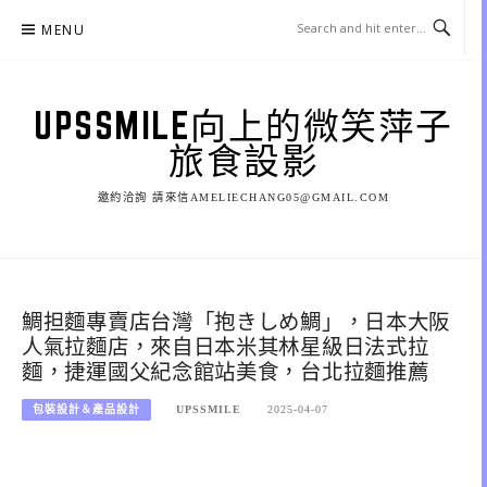
Skip
MENU
to
content
UPSSMILE向上的微笑萍子
旅食設影
邀約洽詢 請來信AMELIECHANG05@GMAIL.COM
鯛担麵專賣店台灣「抱きしめ鯛」，日本大阪
人氣拉麵店，來自日本米其林星級日法式拉
麵，捷運國父紀念館站美食，台北拉麵推薦
包裝設計＆產品設計
UPSSMILE
2025-04-07