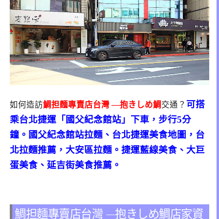
可搭
如何造訪
鯛担麵專賣店台灣 —抱きしめ鯛
交通？
乘台北捷運「國父紀念館站」下車，步行5分
鐘。國父紀念館站拉麵、台北捷運美食地圖，台
北拉麵推薦，大安區拉麵。捷運藍線美食、大巨
蛋美食、延吉街美食推薦。
鯛担麵專賣店台灣 —抱きしめ鯛店家資