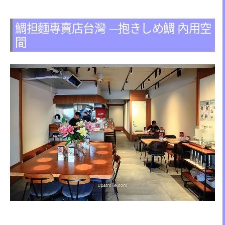
鯛担麵專賣店台灣 —抱きしめ鯛 內用空
間