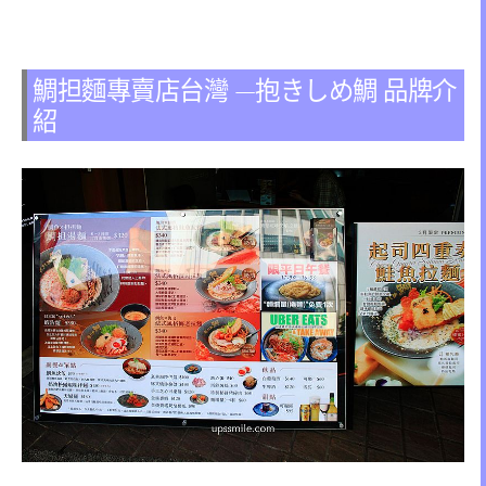
鯛担麵專賣店台灣 —抱きしめ鯛 品牌介
紹