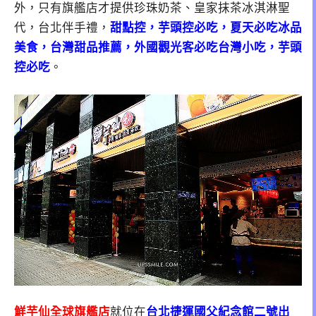
外，只有旗艦店才提供珍珠奶茶、皇家抹茶冰淇淋聖
代，台北伴手禮，
甜點控，芋頭控必吃，夏天必吃冰品
美食，台灣甜品推薦，外國觀光客必吃台灣小吃，芋頭
控必吃
。
鮮芋仙全球旗艦店
就位在
台北捷運國父紀念館二號出