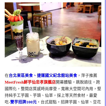
在
台北東區美食、捷運國父紀念館站美食
，萍子推薦
MeetFresh鮮芋仙忠孝旗艦店
開幕體驗，跳脫過往，跨
國際化，整間店質感時尚摩登，寬敞大空間可內用，堅
持純手工芋圓、芋頭、仙草，採上等天然食材，最愛
吃-
雙芋招牌100元
，台式甜點，招牌芋圓、仙草、豆花