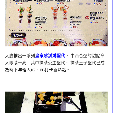
大膽推出一系列
皇家冰淇淋聖代
， 中西合璧的甜點令
人眼睛一亮。其中抹茶公主聖代、 抹茶王子聖代已成
為時下年輕人IG、FB打卡新熱點。