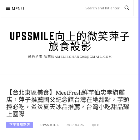
Skip
MENU
to
content
UPSSMILE向上的微笑萍子
旅食設影
邀約洽詢 請來信AMELIECHANG05@GMAIL.COM
【台北東區美食】MeetFresh鮮芋仙忠孝旗艦
店，萍子推薦國父紀念館台灣在地甜點，芋頭
控必吃，炎炎夏天冰品推薦，台灣小吃甜品耀
上國際
下午茶甜點店
UPSSMILE
2017-03-25
0