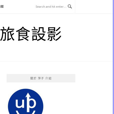
相關
子 旅食設影
關於 萍子 介紹