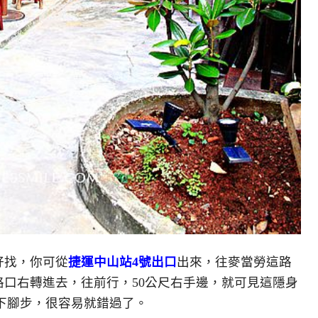
好找，你可從
捷運中山站4號出口
出來，往麥當勞這路
店那路口右轉進去，往前行，50公尺右手邊，就可見這隱身
下腳步，很容易就錯過了。