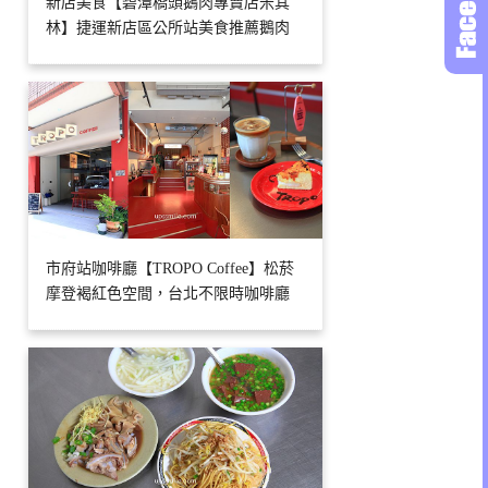
新店美食【碧潭橋頭鵝肉專賣店米其
林】捷運新店區公所站美食推薦鵝肉
市府站咖啡廳【TROPO Coffee】松菸
摩登褐紅色空間，台北不限時咖啡廳