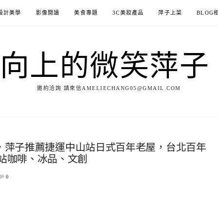
設計美學
影像閱讀
美食專題
3C美妝產品
萍子上菜
BLOG
ILE向上的微笑萍
邀約洽詢 請來信AMELIECHANG05@GMAIL.COM
菓子，萍子推薦捷運中山站日式百年老屋，台北百年
站咖啡、冰品、文創
0