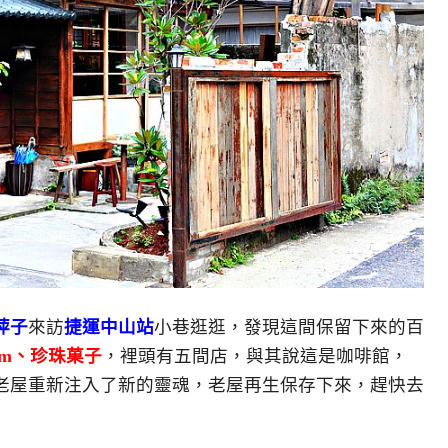
萍子
來訪
捷運中山站
小巷逛逛，發現這間保留下來的百
om、珍珠菓子
，裡頭有五間店，與其說這是咖啡館，
老屋重新注入了新的靈魂，老屋再生保存下來，趕快去