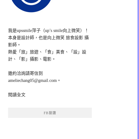
我是upssmile萍子（up’s smile向上微笑）！
本身是設計師，也是向上微笑 旅食設影 攝
影師。
熱愛「旅」旅遊、「食」美食、「設」設
計、「影」攝影、電影。
邀約洽詢請寄信到
ameliechang05@gmail.com。
閱讀全文
FB按讚