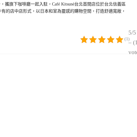
來台，攜旗下咖啡廳一起入駐，Café Kitsuné台北首間店位於台北信義區
店以少有的店中店形式，以日本和室為靈感的購物空間，打造舒適寬敞，
5/5
(1)
– (
vot