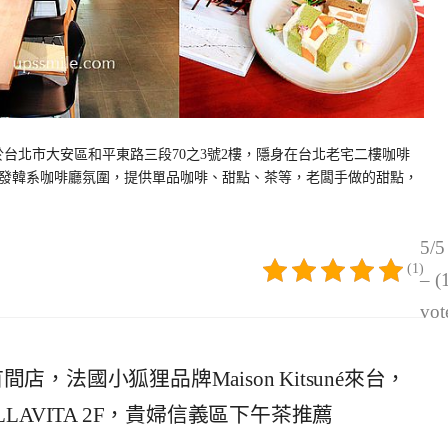
位於台北市大安區和平東路三段70之3號2樓，隱身在台北老宅二樓咖啡
發韓系咖啡廳氛圍，提供單品咖啡、甜點、茶等，老闆手做的甜點，
5/5
(1)
– (
vot
首間店，法國小狐狸品牌 Maison Kitsuné來台，
 BELLAVITA 2F，貴婦信義區下午茶推薦