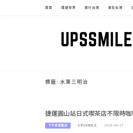
Skip
首頁
環遊世界
旅行台灣
食在台灣
to
content
UPSSM
標籤:
水果三明治
捷運圓山站日式喫茶店不限時咖啡
UPSSMILE
2026-06-27
下午茶甜點店