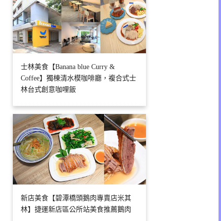
士林美食【Banana blue Curry &
Coffee】獨棟清水模咖啡廳，複合式士
林台式創意咖哩飯
新店美食【碧潭橋頭鵝肉專賣店米其
林】捷運新店區公所站美食推薦鵝肉