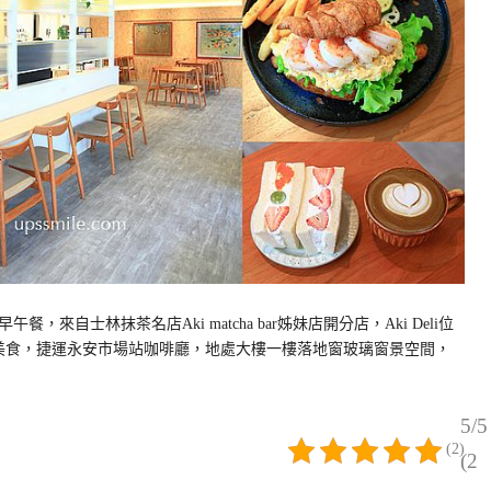
自士林抹茶名店Aki matcha bar姊妹店開分店，Aki Deli位
園美食，捷運永安市場站咖啡廳，地處大樓一樓落地窗玻璃窗景空間，
5/5
(2)
(2