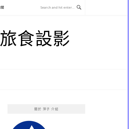
相關
子 旅食設影
關於 萍子 介紹