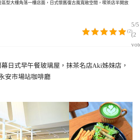
北社區型大樓角落一樓店面，日式懷舊復古風寬敞空間，喫茶店半開放
5/5
(2)
(2
vot
和新開幕日式早午餐玻璃屋，抹茶名店Aki姊妹店，
永安市場站咖啡廳