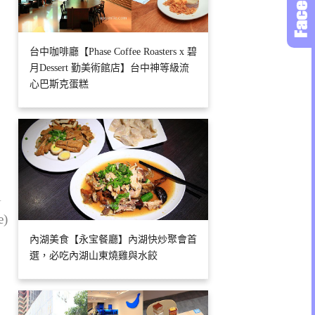
台中咖啡廳【Phase Coffee Roasters x 碧
月Dessert 勤美術館店】台中神等級流
心巴斯克蛋糕
1
e)
內湖美食【永宝餐廳】內湖快炒聚會首
選，必吃內湖山東燒雞與水餃