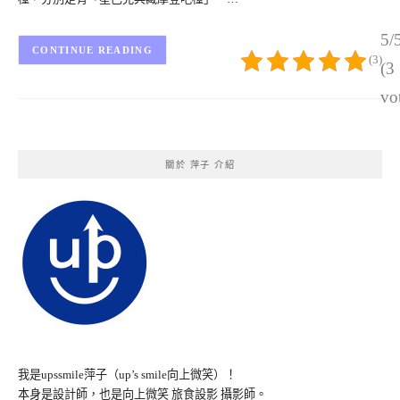
5/
CONTINUE READING
(3)
(3
vo
關於 萍子 介紹
我是upssmile萍子（up’s smile向上微笑）！
本身是設計師，也是向上微笑 旅食設影 攝影師。