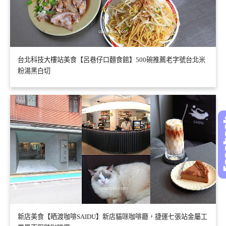
台北科技大樓站美食【呂巷仔口麵食館】500碗推薦老字號台北米
粉湯黑白切
新店美食【晒渡咖啡SAIDU】新店貓咪咖啡廳，捷運七張站金屬工