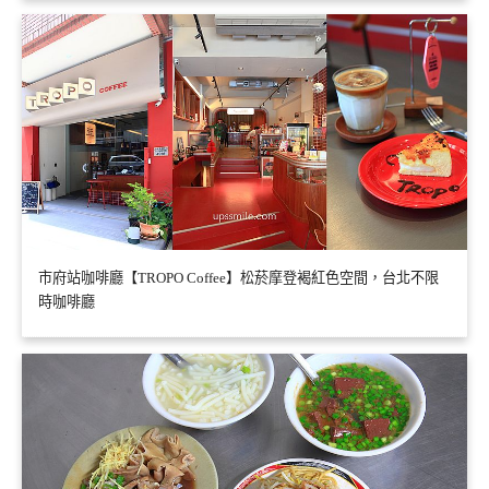
市府站咖啡廳【TROPO Coffee】松菸摩登褐紅色空間，台北不限
時咖啡廳