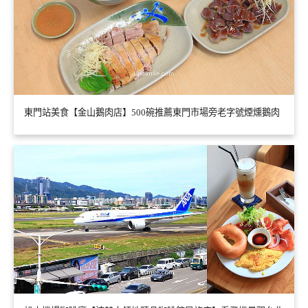
東門站美食【金山鵝肉店】500碗推薦東門市場旁老字號煙燻鵝肉