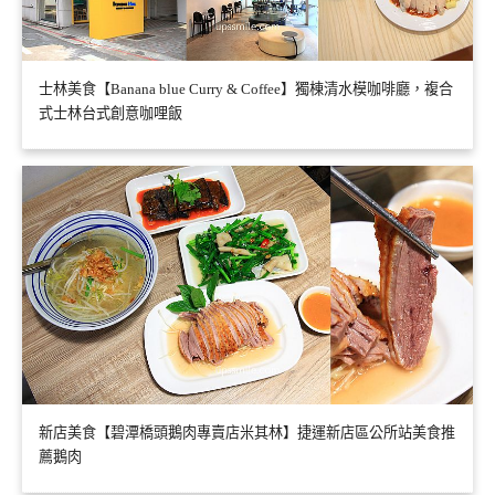
士林美食【Banana blue Curry & Coffee】獨棟清水模咖啡廳，複合
式士林台式創意咖哩飯
新店美食【碧潭橋頭鵝肉專賣店米其林】捷運新店區公所站美食推
薦鵝肉