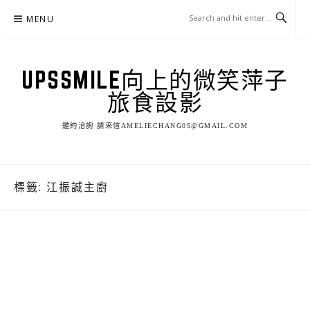
Skip
MENU
to
content
UPSSMILE向上的微笑萍子
旅食設影
邀約洽詢 請來信AMELIECHANG05@GMAIL.COM
標籤:
江振誠主廚