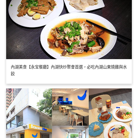
內湖美食【永宝餐廳】內湖快炒聚會首選，必吃內湖山東燒雞與水
餃