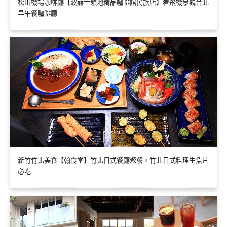
松山機場咖啡廳【波赫士領地精品咖啡館民族店】看飛機景觀台北
早午餐咖啡廳
新竹竹北美食【翰食堂】竹北日式餐廳聚餐，竹北日式料理生魚片
必吃