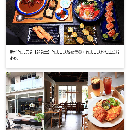
新竹竹北美食【翰食堂】竹北日式餐廳聚餐，竹北日式料理生魚片
必吃