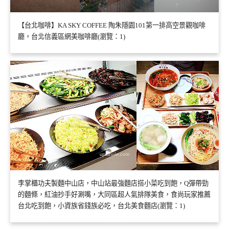
【台北咖啡】KA SKY COFFEE 陶朱隱園101第一排高空景觀咖啡
廳，台北信義區網美咖啡廳(瀏覽：1)
李掌櫃功夫製麵中山店，中山站最強麵店搭小菜吃到飽，Q彈帶勁
的麵條，紅油抄手好涮嘴，大同區超人氣排隊美食，食尚玩家推薦
台北吃到飽，小資族省錢族必吃，台北美食麵店(瀏覽：1)