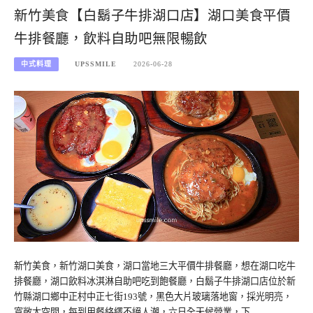
新竹美食【白鬍子牛排湖口店】湖口美食平價
牛排餐廳，飲料自助吧無限暢飲
中式料理
UPSSMILE
2026-06-28
新竹美食，新竹湖口美食，湖口當地三大平價牛排餐廳，想在湖口吃牛
排餐廳，湖口飲料冰淇淋自助吧吃到飽餐廳，白鬍子牛排湖口店位於新
竹縣湖口鄉中正村中正七街193號，黑色大片玻璃落地窗，採光明亮，
寬敞大空間，每到用餐絡繹不絕人潮，六日全天候營業，下…