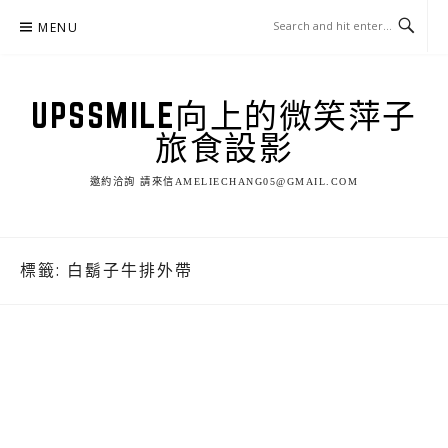
Skip
MENU
to
content
UPSSMILE向上的微笑萍子
旅食設影
邀約洽詢 請來信AMELIECHANG05@GMAIL.COM
標籤:
白鬍子牛排外帶