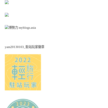
yam20130103_駐站玩家徽章