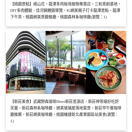
【桃園景點】繞山花，龍潭多肉秘境植物專賣店，三和青創基地，
DIY多肉體驗、佳河錦鯉園導覽，IG網美親子打卡龍潭景點，龍潭
下午茶，桃園網美景觀餐廳，桃園森林系咖啡廳(瀏覽：1)
【新莊美食】武藏野森珈琲Diner新莊思源店，新莊神等級好吃舒
芙蕾，新莊森林系咖啡廳，絕美玻璃屋落地窗景，新莊早午餐咖啡
廳推薦，新莊網美咖啡廳，桃園機捷新北產業園區站美食(瀏覽：
1)