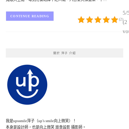
5/
CONTINUE READING
(2)
(2
vo
關於 萍子 介紹
我是upssmile萍子（up’s smile向上微笑）！
本身是設計師，也是向上微笑 旅食設影 攝影師。