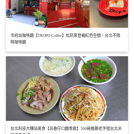
市府站咖啡廳【TROPO Coffee】松菸摩登褐紅色空間，台北不限
時咖啡廳
台北科技大樓站美食【呂巷仔口麵食館】500碗推薦老字號台北米