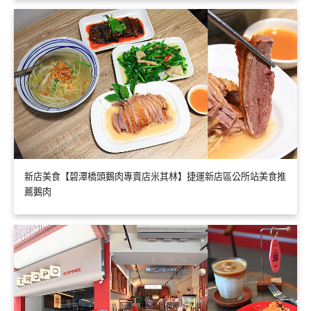
新店美食【碧潭橋頭鵝肉專賣店米其林】捷運新店區公所站美食推
薦鵝肉