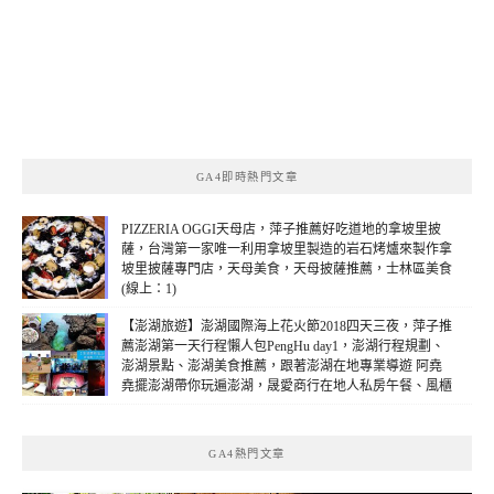
GA4即時熱門文章
PIZZERIA OGGI天母店，萍子推薦好吃道地的拿坡里披
薩，台灣第一家唯一利用拿坡里製造的岩石烤爐來製作拿
坡里披薩專門店，天母美食，天母披薩推薦，士林區美食
(線上：1)
【澎湖旅遊】澎湖國際海上花火節2018四天三夜，萍子推
薦澎湖第一天行程懶人包PengHu day1，澎湖行程規劃、
澎湖景點、澎湖美食推薦，跟著澎湖在地專業導遊 阿堯
堯擺澎湖帶你玩遍澎湖，晟愛商行在地人私房午餐、風櫃
洞(風櫃聽濤)、蒔里沙灘、水產種苗養殖場、山水沙灘、
澎湖鐘點棧民宿、馬路益燒肉飯、澎湖正港檸檬汁、觀音
亭彩虹橋2018花火節煙火開幕、馬公市區武轎繞境(線
GA4熱門文章
上：1)