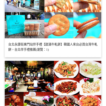
台北永康街東門站伴手禮【甜滿牛軋餅】韓國人來台必買台灣牛軋
餅，台北伴手禮推薦(瀏覽：1)