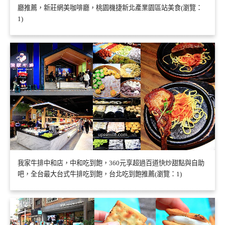
廳推薦，新莊網美咖啡廳，桃園機捷新北產業園區站美食(瀏覽：
1)
我家牛排中和店，中和吃到飽，360元享超過百道快炒甜點與自助
吧，全台最大台式牛排吃到飽，台北吃到飽推薦(瀏覽：1)