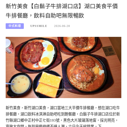
新竹美食【白鬍子牛排湖口店】湖口美食平價
牛排餐廳，飲料自助吧無限暢飲
中式料理
UPSSMILE
2026-06-28
新竹美食，新竹湖口美食，湖口當地三大平價牛排餐廳，想在湖口吃牛
排餐廳，湖口飲料冰淇淋自助吧吃到飽餐廳，白鬍子牛排湖口店位於新
竹縣湖口鄉中正村中正七街193號，黑色大片玻璃落地窗，採光明亮，
寬敞大空間，每到用餐絡繹不絕人潮，六日全天候營業，下…