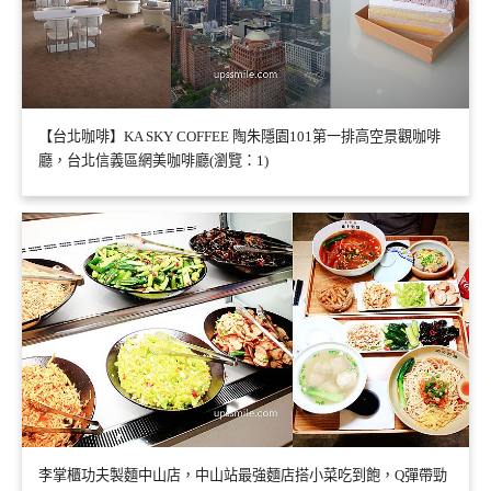
【台北咖啡】KA SKY COFFEE 陶朱隱園101第一排高空景觀咖啡
廳，台北信義區網美咖啡廳(瀏覽：1)
李掌櫃功夫製麵中山店，中山站最強麵店搭小菜吃到飽，Q彈帶勁