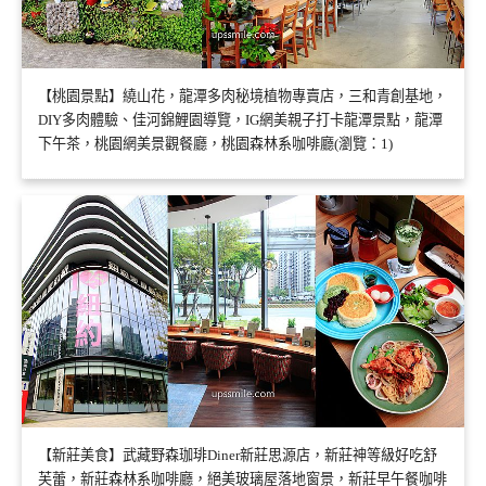
【桃園景點】繞山花，龍潭多肉秘境植物專賣店，三和青創基地，
DIY多肉體驗、佳河錦鯉園導覽，IG網美親子打卡龍潭景點，龍潭
下午茶，桃園網美景觀餐廳，桃園森林系咖啡廳(瀏覽：1)
【新莊美食】武藏野森珈琲Diner新莊思源店，新莊神等級好吃舒
芙蕾，新莊森林系咖啡廳，絕美玻璃屋落地窗景，新莊早午餐咖啡