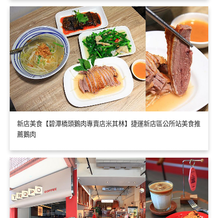
新店美食【碧潭橋頭鵝肉專賣店米其林】捷運新店區公所站美食推
薦鵝肉