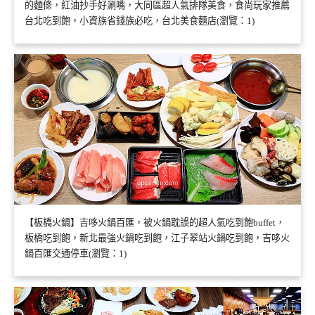
的麵條，紅油抄手好涮嘴，大同區超人氣排隊美食，食尚玩家推薦
台北吃到飽，小資族省錢族必吃，台北美食麵店(瀏覽：1)
【板橋火鍋】吉哆火鍋百匯，被火鍋耽誤的超人氣吃到飽buffet，
板橋吃到飽，新北最強火鍋吃到飽，江子翠站火鍋吃到飽，吉哆火
鍋百匯交通停車(瀏覽：1)