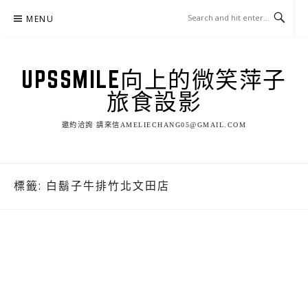
Skip
MENU
to
content
UPSSMILE向上的微笑萍子
旅食設影
邀約洽詢 請來信AMELIECHANG05@GMAIL.COM
標籤:
白鬍子牛排竹北文田店