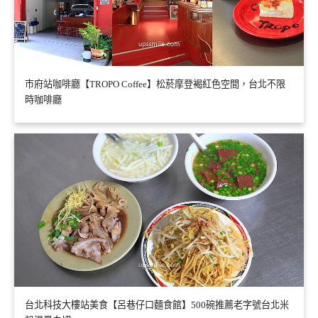
市府站咖啡廳【TROPO Coffee】松菸摩登褐紅色空間，台北不限
時咖啡廳
台北科技大樓站美食【呂巷仔口麵食館】500碗推薦老字號台北米