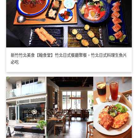
新竹竹北美食【翰食堂】竹北日式餐廳聚餐，竹北日式料理生魚片
必吃