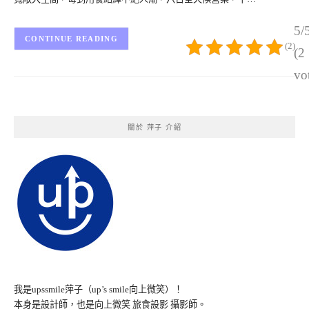
5/
CONTINUE READING
(2)
(2
vo
關於 萍子 介紹
我是upssmile萍子（up’s smile向上微笑）！
本身是設計師，也是向上微笑 旅食設影 攝影師。