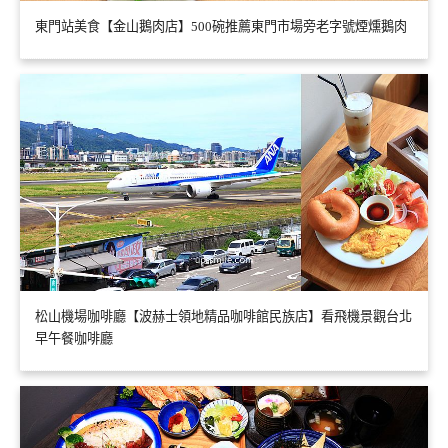
東門站美食【金山鵝肉店】500碗推薦東門市場旁老字號煙燻鵝肉
松山機場咖啡廳【波赫士領地精品咖啡館民族店】看飛機景觀台北
早午餐咖啡廳