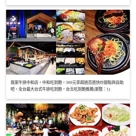
我家牛排中和店，中和吃到飽，360元享超過百道快炒甜點與自助
吧，全台最大台式牛排吃到飽，台北吃到飽推薦(瀏覽：1)