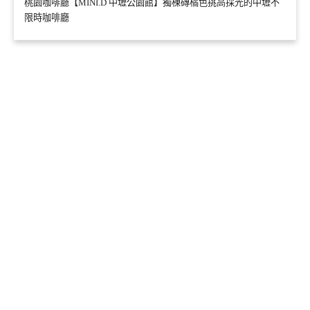
桃園咖啡廳【MINI.D 中壢公園館】獨棟磚橘色挑高採光的中壢不
限時咖啡廳