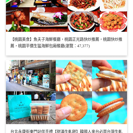
【桃園美食】魚夫子海鮮餐廳，桃園正光路快炒推薦，桃園快炒推
薦，桃園平價生猛海鮮包廂餐廳(瀏覽：47,377)
台北永康街東門站伴手禮【甜滿牛軋餅】韓國人來台必買台灣牛軋