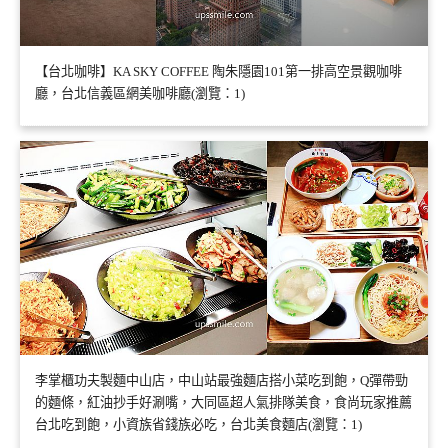
【台北咖啡】KA SKY COFFEE 陶朱隱園101第一排高空景觀咖啡
廳，台北信義區網美咖啡廳(瀏覽：1)
李掌櫃功夫製麵中山店，中山站最強麵店搭小菜吃到飽，Q彈帶勁
的麵條，紅油抄手好涮嘴，大同區超人氣排隊美食，食尚玩家推薦
台北吃到飽，小資族省錢族必吃，台北美食麵店(瀏覽：1)