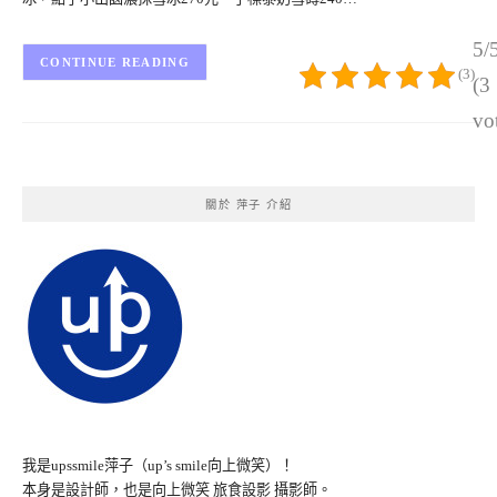
5/
CONTINUE READING
(3)
(3
vo
關於 萍子 介紹
我是upssmile萍子（up’s smile向上微笑）！
本身是設計師，也是向上微笑 旅食設影 攝影師。