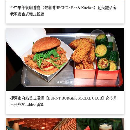
台中早午餐咖啡廳【做咖啡HECHO : Bar & Kitchen】勤美誠品旁
老宅複合式義式餐廳
捷運市府站美式漢堡【BURNT BURGER SOCIAL CLUB】必吃炸
玉米與櫛瓜bbsc漢堡