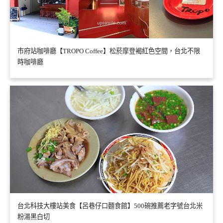
市府站咖啡廳【TROPO Coffee】松菸摩登褐紅色空間，台北不限
時咖啡廳
台北科技大樓站美食【呂巷仔口麵食館】500碗推薦老字號台北米
粉湯黑白切