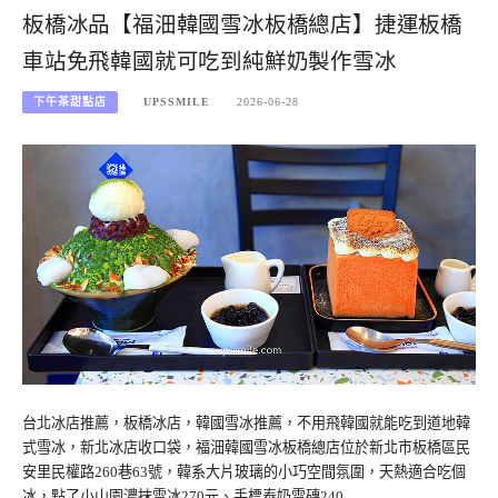
板橋冰品【福沺韓國雪冰板橋總店】捷運板橋
車站免飛韓國就可吃到純鮮奶製作雪冰
下午茶甜點店
UPSSMILE
2026-06-28
台北冰店推薦，板橋冰店，韓國雪冰推薦，不用飛韓國就能吃到道地韓
式雪冰，新北冰店收口袋，福沺韓國雪冰板橋總店位於新北市板橋區民
安里民權路260巷63號，韓系大片玻璃的小巧空間氛圍，天熱適合吃個
冰，點了小山園濃抹雪冰270元、手標泰奶雪磚240…