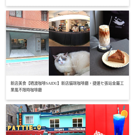
新店美食【晒渡咖啡SAIDU】新店貓咪咖啡廳，捷運七張站金屬工
業風不限時咖啡廳