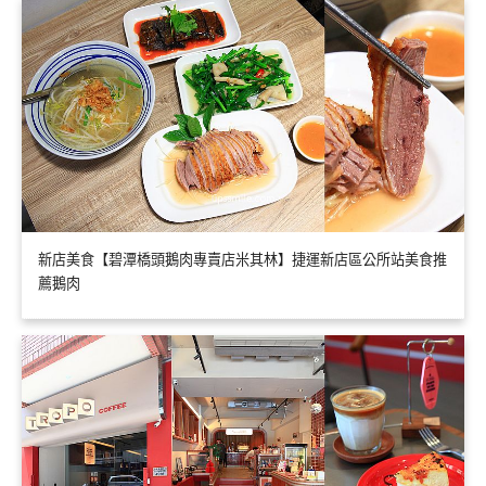
新店美食【碧潭橋頭鵝肉專賣店米其林】捷運新店區公所站美食推
薦鵝肉