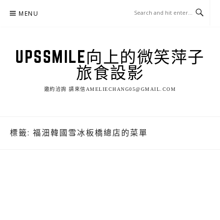
Skip
MENU
to
content
UPSSMILE向上的微笑萍子
旅食設影
邀約洽詢 請來信AMELIECHANG05@GMAIL.COM
標籤:
福沺韓國雪冰板橋總店的菜單