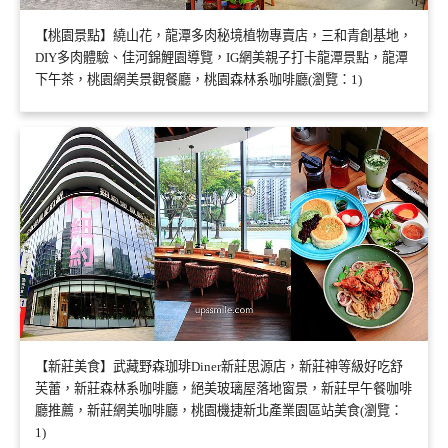
【桃園景點】繞山花，龍潭多肉秘境植物專賣店，三和青創基地，
DIY多肉體驗、佳河錦鯉園導覽，IG網美親子打卡龍潭景點，龍潭
下午茶，桃園網美景觀餐廳，桃園森林系咖啡廳(瀏覽：1)
【新莊美食】武藏野森珈琲Diner新莊思源店，新莊神等級好吃舒
芙蕾，新莊森林系咖啡廳，絕美玻璃屋落地窗景，新莊早午餐咖啡
廳推薦，新莊網美咖啡廳，桃園機捷新北產業園區站美食(瀏覽：
1)