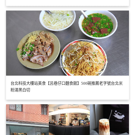
台北科技大樓站美食【呂巷仔口麵食館】500碗推薦老字號台北米
粉湯黑白切