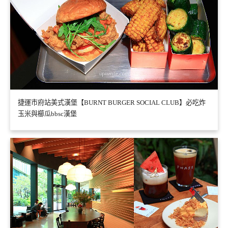
捷運市府站美式漢堡【BURNT BURGER SOCIAL CLUB】必吃炸
玉米與櫛瓜bbsc漢堡