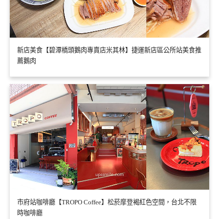
新店美食【碧潭橋頭鵝肉專賣店米其林】捷運新店區公所站美食推
薦鵝肉
市府站咖啡廳【TROPO Coffee】松菸摩登褐紅色空間，台北不限
時咖啡廳