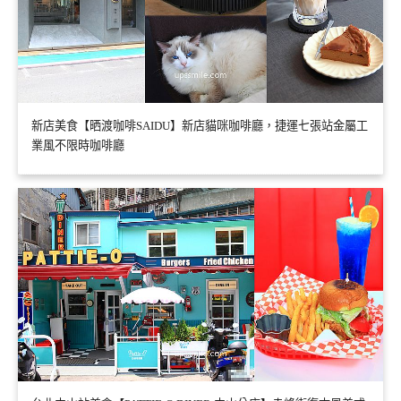
新店美食【晒渡咖啡SAIDU】新店貓咪咖啡廳，捷運七張站金屬工
業風不限時咖啡廳