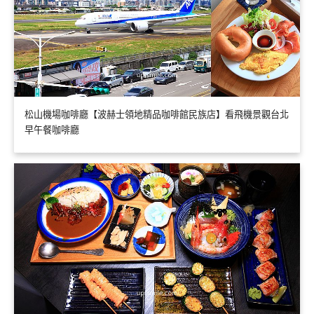
松山機場咖啡廳【波赫士領地精品咖啡館民族店】看飛機景觀台北
早午餐咖啡廳