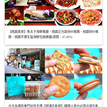
【桃園美食】魚夫子海鮮餐廳，桃園正光路快炒推薦，桃園快炒推
薦，桃園平價生猛海鮮包廂餐廳(瀏覽：47,405)
台北永康街東門站伴手禮【甜滿牛軋餅】韓國人來台必買台灣牛軋