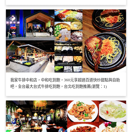
我家牛排中和店，中和吃到飽，360元享超過百道快炒甜點與自助
吧，全台最大台式牛排吃到飽，台北吃到飽推薦(瀏覽：1)