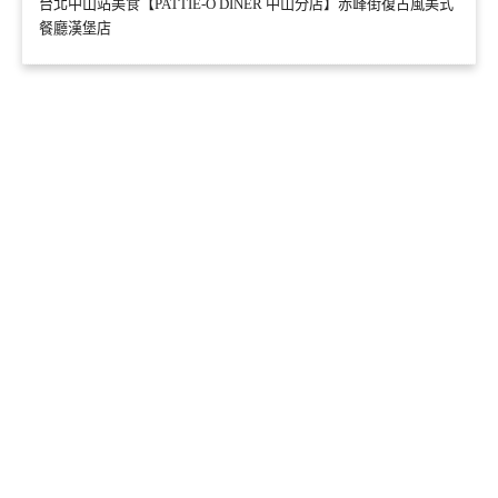
台北中山站美食【PATTIE-O DINER 中山分店】赤峰街復古風美式
餐廳漢堡店