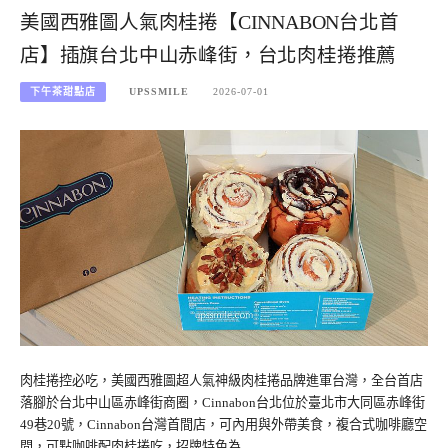
美國西雅圖人氣肉桂捲【CINNABON台北首
店】插旗台北中山赤峰街，台北肉桂捲推薦
下午茶甜點店
UPSSMILE
2026-07-01
肉桂捲控必吃，美國西雅圖超人氣神級肉桂捲品牌進軍台灣，全台首店
落腳於台北中山區赤峰街商圈，Cinnabon台北位於臺北市大同區赤峰街
49巷20號，Cinnabon台灣首間店，可內用與外帶美食，複合式咖啡廳空
間，可點咖啡配肉桂捲吃，招牌特色為…