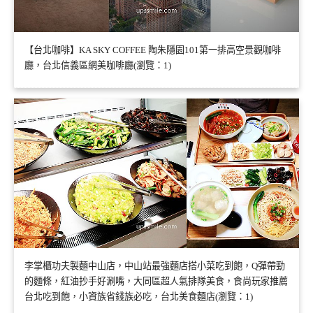
【台北咖啡】KA SKY COFFEE 陶朱隱園101第一排高空景觀咖啡
廳，台北信義區網美咖啡廳(瀏覽：1)
李掌櫃功夫製麵中山店，中山站最強麵店搭小菜吃到飽，Q彈帶勁
的麵條，紅油抄手好涮嘴，大同區超人氣排隊美食，食尚玩家推薦
台北吃到飽，小資族省錢族必吃，台北美食麵店(瀏覽：1)