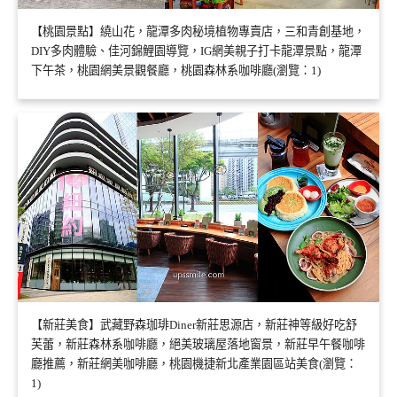
【桃園景點】繞山花，龍潭多肉秘境植物專賣店，三和青創基地，
DIY多肉體驗、佳河錦鯉園導覽，IG網美親子打卡龍潭景點，龍潭
下午茶，桃園網美景觀餐廳，桃園森林系咖啡廳(瀏覽：1)
【新莊美食】武藏野森珈琲Diner新莊思源店，新莊神等級好吃舒
芙蕾，新莊森林系咖啡廳，絕美玻璃屋落地窗景，新莊早午餐咖啡
廳推薦，新莊網美咖啡廳，桃園機捷新北產業園區站美食(瀏覽：
1)