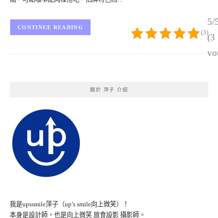
5/
CONTINUE READING
(3)
(3
vo
關於 萍子 介紹
我是upssmile萍子（up’s smile向上微笑）！
本身是設計師，也是向上微笑 旅食設影 攝影師。