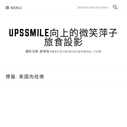
Skip
MENU
to
content
UPSSMILE向上的微笑萍子
旅食設影
邀約洽詢 請來信AMELIECHANG05@GMAIL.COM
標籤:
美國肉桂捲