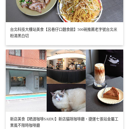
台北科技大樓站美食【呂巷仔口麵食館】500碗推薦老字號台北米
粉湯黑白切
新店美食【晒渡咖啡SAIDU】新店貓咪咖啡廳，捷運七張站金屬工
業風不限時咖啡廳