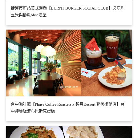
捷運市府站美式漢堡【BURNT BURGER SOCIAL CLUB】必吃炸
玉米與櫛瓜bbsc漢堡
台中咖啡廳【Phase Coffee Roasters x 碧月Dessert 勤美術館店】台
中神等級流心巴斯克蛋糕