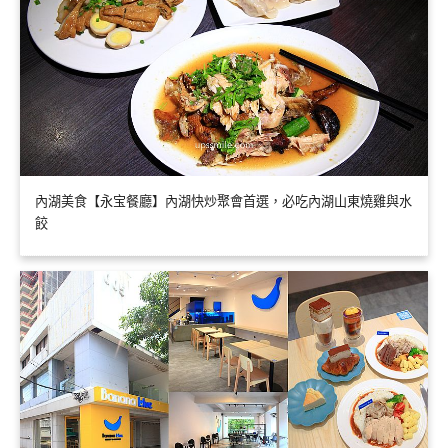
內湖美食【永宝餐廳】內湖快炒聚會首選，必吃內湖山東燒雞與水
餃