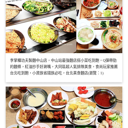
李掌櫃功夫製麵中山店，中山站最強麵店搭小菜吃到飽，Q彈帶勁
的麵條，紅油抄手好涮嘴，大同區超人氣排隊美食，食尚玩家推薦
台北吃到飽，小資族省錢族必吃，台北美食麵店(瀏覽：1)