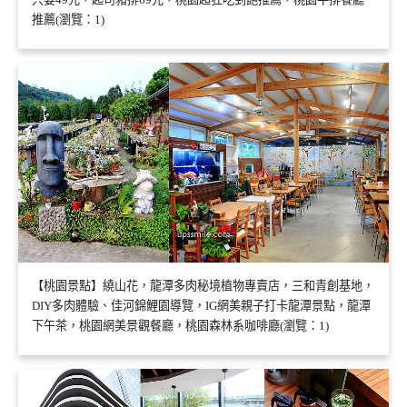
推薦(瀏覽：1)
【桃園景點】繞山花，龍潭多肉秘境植物專賣店，三和青創基地，
DIY多肉體驗、佳河錦鯉園導覽，IG網美親子打卡龍潭景點，龍潭
下午茶，桃園網美景觀餐廳，桃園森林系咖啡廳(瀏覽：1)