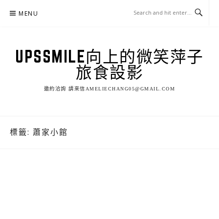
Skip
MENU
to
content
UPSSMILE向上的微笑萍子
旅食設影
邀約洽詢 請來信AMELIECHANG05@GMAIL.COM
標籤:
蕭家小館