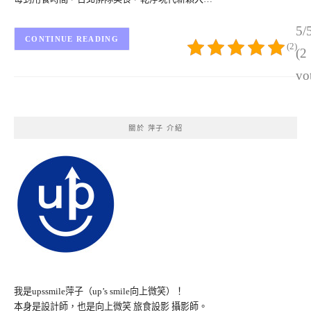
5/
CONTINUE READING
(2)
(2
vo
關於 萍子 介紹
我是upssmile萍子（up’s smile向上微笑）！
本身是設計師，也是向上微笑 旅食設影 攝影師。