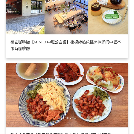
桃園咖啡廳【MINI.D 中壢公園館】獨棟磚橘色挑高採光的中壢不
限時咖啡廳