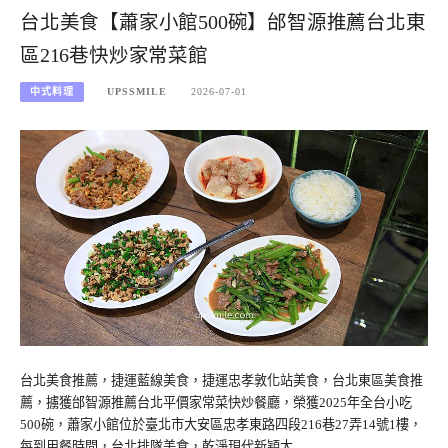
台北美食【蕭家小館500碗】邰智源推薦台北東
區216巷快炒家常菜館
中式料理
UPSSMILE
2026-07-01
台北美食推薦，捷運藍線美食，捷運忠孝敦化站美食，台北東區美食推
薦，擄獲邰智源推薦台北平價家常菜快炒餐廳，榮獲2025年全台小吃
500碗，蕭家小館位於臺北市大安區忠孝東路四段216巷27弄14號1樓，
每到用餐時間，台北排隊美食，乾淨現代新穎大…