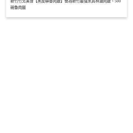
新竹竹北美食【黑皮驊魯肉飯】譽為新竹最強米其林滷肉飯、500
碗魯肉飯