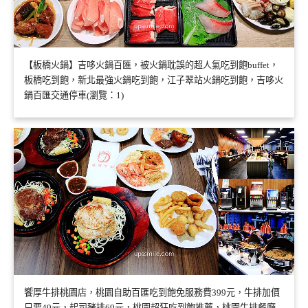
【板橋火鍋】吉哆火鍋百匯，被火鍋耽誤的超人氣吃到飽buffet，
板橋吃到飽，新北最強火鍋吃到飽，江子翠站火鍋吃到飽，吉哆火
鍋百匯交通停車(瀏覽：1)
饗厚牛排桃園店，桃園自助百匯吃到飽免服務費399元，牛排加價
只要49元，起司豬排69元，桃園超狂吃到飽推薦，桃園牛排餐廳