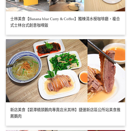
士林美食【Banana blue Curry & Coffee】獨棟清水模咖啡廳，複合
式士林台式創意咖哩飯
新店美食【碧潭橋頭鵝肉專賣店米其林】捷運新店區公所站美食推
薦鵝肉