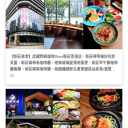
【新莊美食】武藏野森珈琲Diner新莊思源店，新莊神等級好吃舒
芙蕾，新莊森林系咖啡廳，絕美玻璃屋落地窗景，新莊早午餐咖啡
廳推薦，新莊網美咖啡廳，桃園機捷新北產業園區站美食(瀏覽：
1)