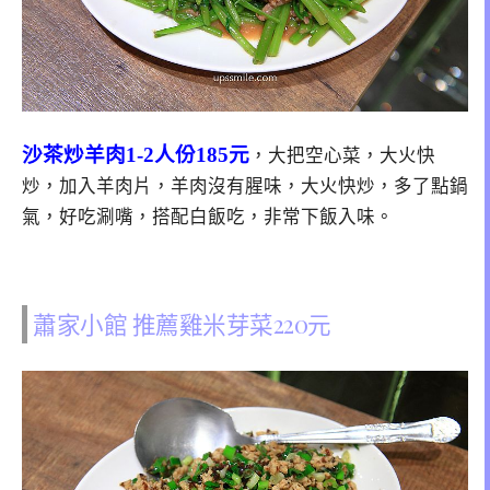
沙茶炒羊肉1-2人份185元
，大把空心菜，大火快
炒，加入羊肉片，羊肉沒有腥味，大火快炒，多了點鍋
氣，好吃涮嘴，搭配白飯吃，非常下飯入味。
蕭家小館 推薦雞米芽菜220元