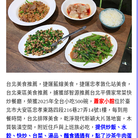
台北美食推薦，捷運藍線美食，捷運忠孝敦化站美食，
台北東區美食推薦，擄獲邰智源推薦台北平價家常菜快
炒餐廳，榮獲2025年全台小吃500碗，
蕭家小館
位於臺
北市大安區忠孝東路四段216巷27弄14號1樓，每到用
餐時間，台北排隊美食，乾淨現代新穎大片落地窗，木
質裝潢空間，附近住戶與上班族必吃，
提供炒飯、水
餃、快炒、台菜、湯品、麵食通通有，點了沙茶牛肉蛋