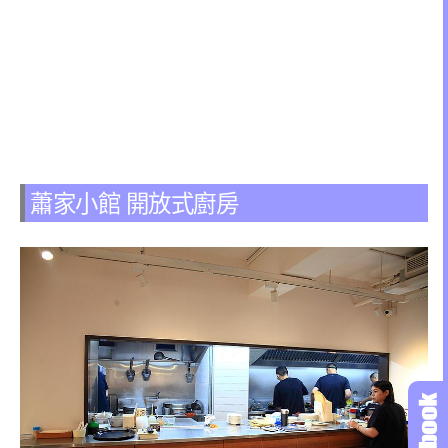
蕭家小館 開放式廚房