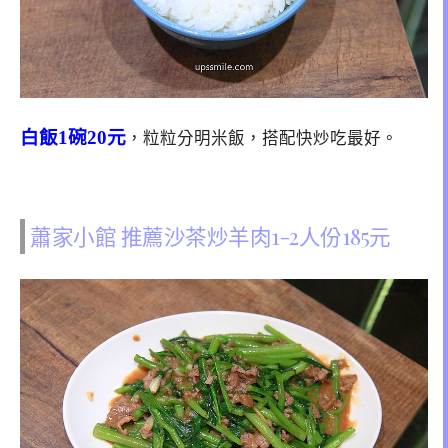
白飯1碗20元
，粒粒分明米飯，搭配快炒吃最好。
蕭家小館 推薦沙茶炒羊肉1-2人份185元