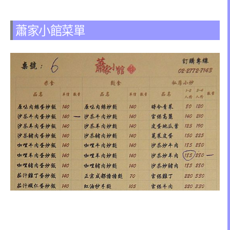
蕭家小館菜單