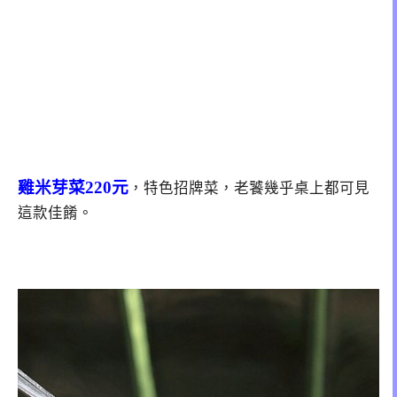
雞米芽菜220元
，特色招牌菜，老饕幾乎桌上都可見
這款佳餚。