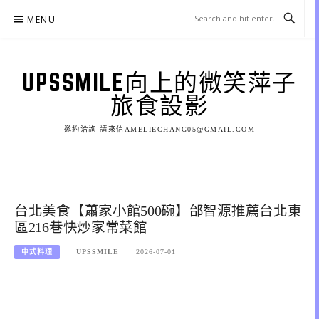
Skip
MENU
to
content
UPSSMILE向上的微笑萍子
旅食設影
邀約洽詢 請來信AMELIECHANG05@GMAIL.COM
台北美食【蕭家小館500碗】邰智源推薦台北東
區216巷快炒家常菜館
中式料理
UPSSMILE
2026-07-01