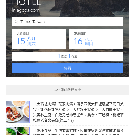
GA4即時熱門文章
【大稻埕肉粥】葉家肉粥，傳承四代大稻埕慈聖宮廟口美
食，炸花枝炸豬肝必吃，大稻埕美食必吃，大同區美食，
米其林主廚、白鍾元老師朝聖台北美食，華燈初上楊謹華
推薦老台北美食(線上：3)
【冷凍食品】里港文富餛飩，疫情在家輕鬆煮餛飩湯10分