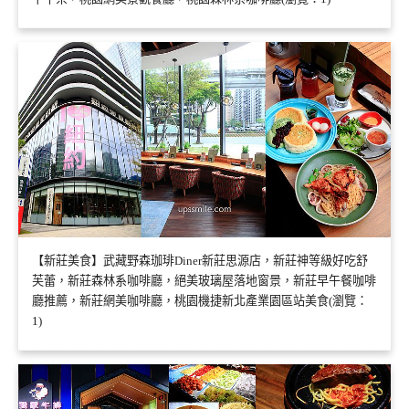
【新莊美食】武藏野森珈琲Diner新莊思源店，新莊神等級好吃舒
芙蕾，新莊森林系咖啡廳，絕美玻璃屋落地窗景，新莊早午餐咖啡
廳推薦，新莊網美咖啡廳，桃園機捷新北產業園區站美食(瀏覽：
1)