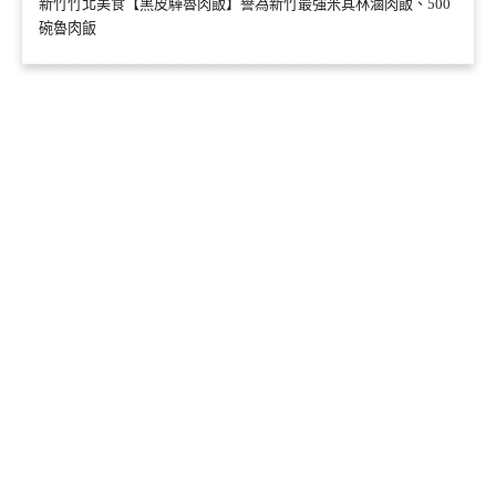
新竹竹北美食【黑皮驊魯肉飯】譽為新竹最強米其林滷肉飯、500
碗魯肉飯