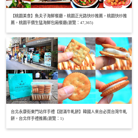
【桃園美食】魚夫子海鮮餐廳，桃園正光路快炒推薦，桃園快炒推
薦，桃園平價生猛海鮮包廂餐廳(瀏覽：47,365)
台北永康街東門站伴手禮【甜滿牛軋餅】韓國人來台必買台灣牛軋
餅，台北伴手禮推薦(瀏覽：1)