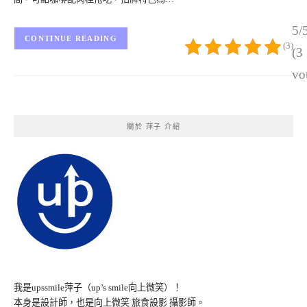
5/
CONTINUE READING
(3)
(3
vo
關於 萍子 介紹
我是upssmile萍子（up’s smile向上微笑）！
本身是設計師，也是向上微笑 旅食設影 攝影師。