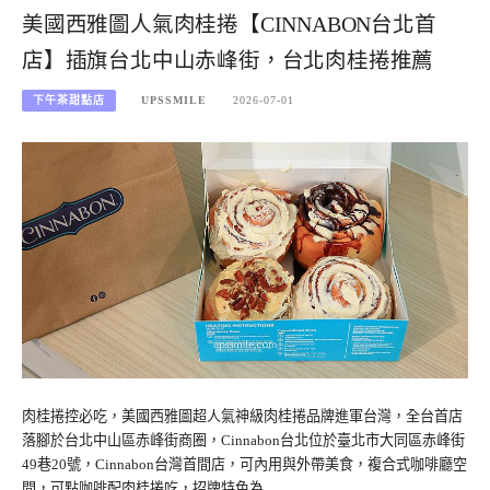
美國西雅圖人氣肉桂捲【CINNABON台北首
店】插旗台北中山赤峰街，台北肉桂捲推薦
下午茶甜點店
UPSSMILE
2026-07-01
肉桂捲控必吃，美國西雅圖超人氣神級肉桂捲品牌進軍台灣，全台首店
落腳於台北中山區赤峰街商圈，Cinnabon台北位於臺北市大同區赤峰街
49巷20號，Cinnabon台灣首間店，可內用與外帶美食，複合式咖啡廳空
間，可點咖啡配肉桂捲吃，招牌特色為…