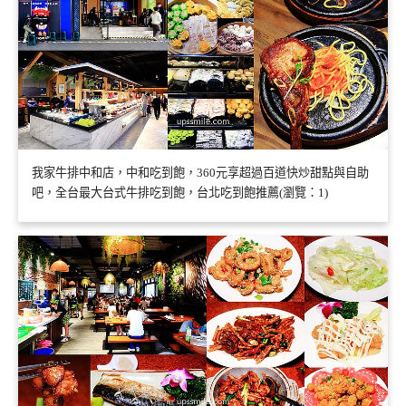
我家牛排中和店，中和吃到飽，360元享超過百道快炒甜點與自助
吧，全台最大台式牛排吃到飽，台北吃到飽推薦(瀏覽：1)