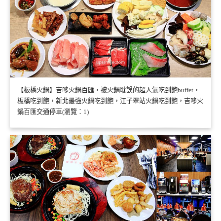
【板橋火鍋】吉哆火鍋百匯，被火鍋耽誤的超人氣吃到飽buffet，
板橋吃到飽，新北最強火鍋吃到飽，江子翠站火鍋吃到飽，吉哆火
鍋百匯交通停車(瀏覽：1)