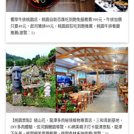
饗厚牛排桃園店，桃園自助百匯吃到飽免服務費399元，牛排加價
只要49元，起司豬排69元，桃園超狂吃到飽推薦，桃園牛排餐廳
推薦(瀏覽：1)
【桃園景點】繞山花，龍潭多肉秘境植物專賣店，三和青創基地，
DIY多肉體驗、佳河錦鯉園導覽，IG網美親子打卡龍潭景點，龍潭
下午茶，桃園網美景觀餐廳，桃園森林系咖啡廳(瀏覽：1)