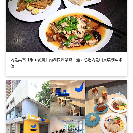
內湖美食【永宝餐廳】內湖快炒聚會首選，必吃內湖山東燒雞與水
餃