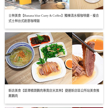
士林美食【Banana blue Curry & Coffee】獨棟清水模咖啡廳，複合
式士林台式創意咖哩飯
新店美食【碧潭橋頭鵝肉專賣店米其林】捷運新店區公所站美食推
薦鵝肉