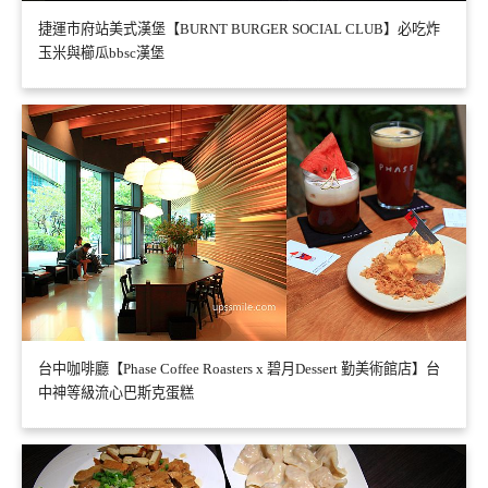
捷運市府站美式漢堡【BURNT BURGER SOCIAL CLUB】必吃炸
玉米與櫛瓜bbsc漢堡
台中咖啡廳【Phase Coffee Roasters x 碧月Dessert 勤美術館店】台
中神等級流心巴斯克蛋糕