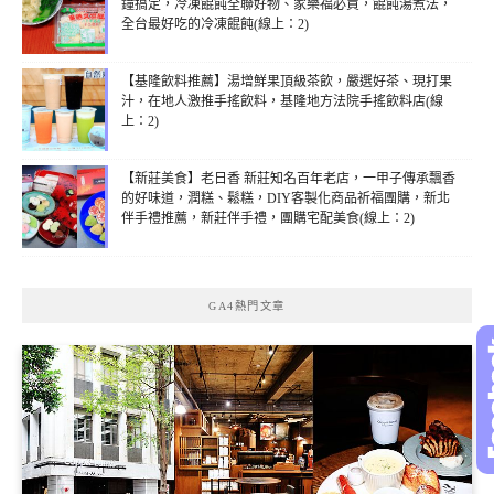
鐘搞定，冷凍餛飩全聯好物、家樂福必買，餛飩湯煮法，
全台最好吃的冷凍餛飩(線上：2)
【基隆飲料推薦】湯增鮮果頂級茶飲，嚴選好茶、現打果
汁，在地人激推手搖飲料，基隆地方法院手搖飲料店(線
上：2)
【新莊美食】老日香 新莊知名百年老店，一甲子傳承飄香
的好味道，潤糕、鬆糕，DIY客製化商品祈福團購，新北
伴手禮推薦，新莊伴手禮，團購宅配美食(線上：2)
GA4熱門文章