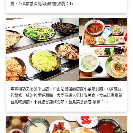
廳，台北信義區網美咖啡廳(瀏覽：1)
李掌櫃功夫製麵中山店，中山站最強麵店搭小菜吃到飽，Q彈帶勁
的麵條，紅油抄手好涮嘴，大同區超人氣排隊美食，食尚玩家推薦
台北吃到飽，小資族省錢族必吃，台北美食麵店(瀏覽：1)