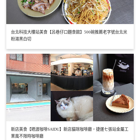
台北科技大樓站美食【呂巷仔口麵食館】500碗推薦老字號台北米
粉湯黑白切
新店美食【晒渡咖啡SAIDU】新店貓咪咖啡廳，捷運七張站金屬工
業風不限時咖啡廳