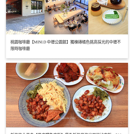
桃園咖啡廳【MINI.D 中壢公園館】獨棟磚橘色挑高採光的中壢不
限時咖啡廳