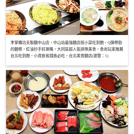
李掌櫃功夫製麵中山店，中山站最強麵店搭小菜吃到飽，Q彈帶勁
的麵條，紅油抄手好涮嘴，大同區超人氣排隊美食，食尚玩家推薦
台北吃到飽，小資族省錢族必吃，台北美食麵店(瀏覽：1)