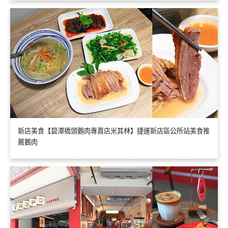
新店美食【碧潭橋頭鵝肉專賣店米其林】捷運新店區公所站美食推
薦鵝肉