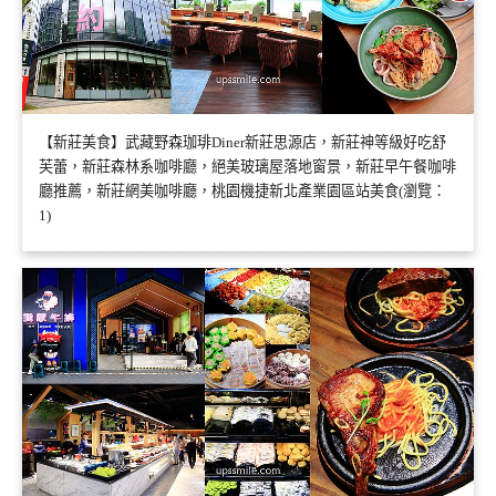
【新莊美食】武藏野森珈琲Diner新莊思源店，新莊神等級好吃舒
芙蕾，新莊森林系咖啡廳，絕美玻璃屋落地窗景，新莊早午餐咖啡
廳推薦，新莊網美咖啡廳，桃園機捷新北產業園區站美食(瀏覽：
1)