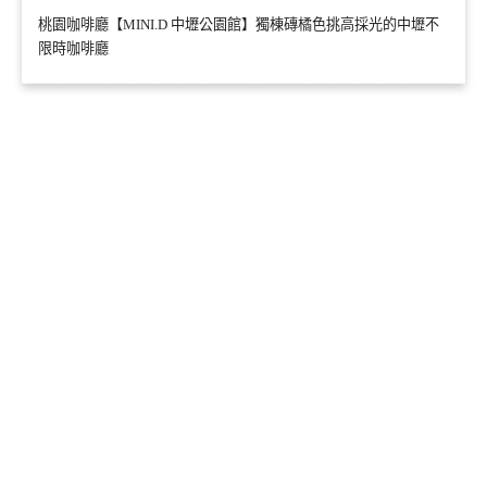
桃園咖啡廳【MINI.D 中壢公園館】獨棟磚橘色挑高採光的中壢不
限時咖啡廳