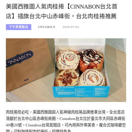
美國西雅圖人氣肉桂捲【CINNABON台北首
店】插旗台北中山赤峰街，台北肉桂捲推薦
下午茶甜點店
UPSSMILE
2026-07-01
肉桂捲控必吃，美國西雅圖超人氣神級肉桂捲品牌進軍台灣，全台首店
落腳於台北中山區赤峰街商圈，Cinnabon台北位於臺北市大同區赤峰街
49巷20號，Cinnabon台灣首間店，可內用與外帶美食，複合式咖啡廳空
間，可點咖啡配肉桂捲吃，招牌特色為…