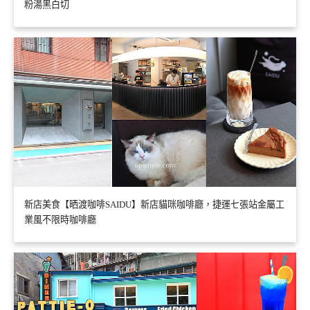
粉湯黑白切
新店美食【晒渡咖啡SAIDU】新店貓咪咖啡廳，捷運七張站金屬工
業風不限時咖啡廳