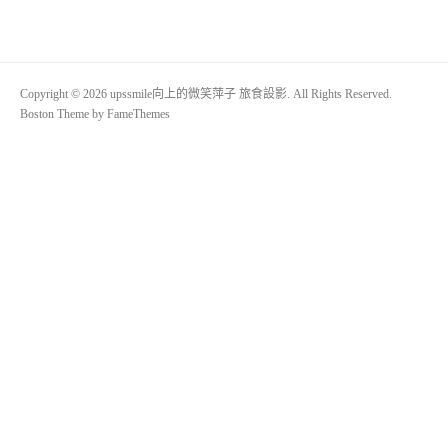
Copyright © 2026 upssmile向上的微笑萍子 旅食設影. All Rights Reserved.
Boston Theme by
FameThemes