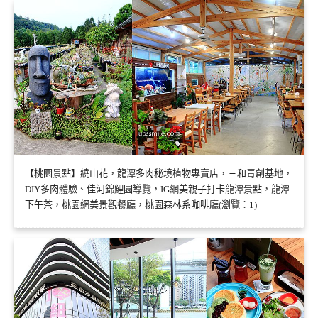
【桃園景點】繞山花，龍潭多肉秘境植物專賣店，三和青創基地，
DIY多肉體驗、佳河錦鯉園導覽，IG網美親子打卡龍潭景點，龍潭
下午茶，桃園網美景觀餐廳，桃園森林系咖啡廳(瀏覽：1)