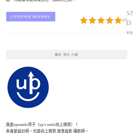
5/
CONTINUE READING
(3)
(3
vo
關於 萍子 介紹
我是upssmile萍子（up’s smile向上微笑）！
本身是設計師，也是向上微笑 旅食設影 攝影師。