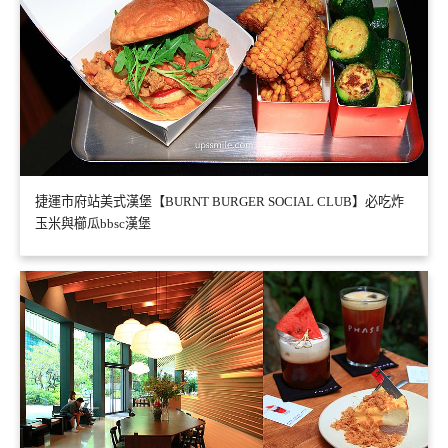
捷運市府站美式漢堡【BURNT BURGER SOCIAL CLUB】必吃炸
玉米與櫛瓜bbsc漢堡