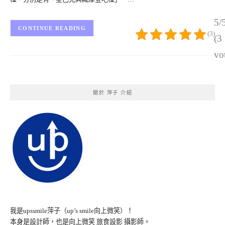
5/
CONTINUE READING
(3)
(3
vo
關於 萍子 介紹
我是upssmile萍子（up’s smile向上微笑）！
本身是設計師，也是向上微笑 旅食設影 攝影師。