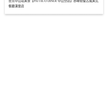
台北中山站美食【PATTIE-O DINER 中山分店】赤峰街復古風美式
餐廳漢堡店