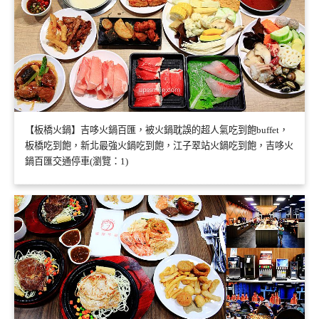
【板橋火鍋】吉哆火鍋百匯，被火鍋耽誤的超人氣吃到飽buffet，
板橋吃到飽，新北最強火鍋吃到飽，江子翠站火鍋吃到飽，吉哆火
鍋百匯交通停車(瀏覽：1)