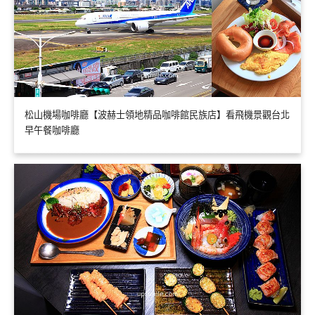
松山機場咖啡廳【波赫士領地精品咖啡館民族店】看飛機景觀台北
早午餐咖啡廳