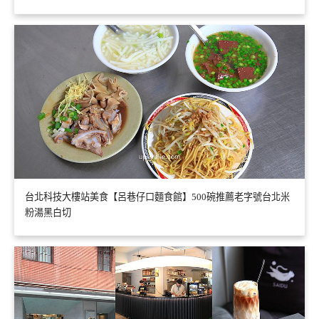
台北科技大樓站美食【呂巷仔口麵食館】500碗推薦老字號台北米
粉湯黑白切