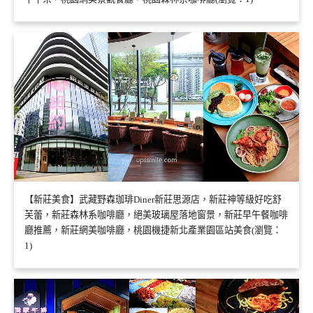
【新莊美食】武藏野森珈琲Diner新莊思源店，新莊神等級好吃舒
芙蕾，新莊森林系咖啡廳，絕美玻璃屋落地窗景，新莊早午餐咖啡
廳推薦，新莊網美咖啡廳，桃園機捷新北產業園區站美食(瀏覽：
1)