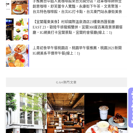
子推薦台中超人氣咖啡館來台北開分店，冠軍咖啡師烘豆
創意咖啡，舒芙蕾令人驚豔，永康街下午茶，文青聚落，
台北特色咖啡館，台北IG打卡點，台北東門站永康街美食
(線上：1)
【宜蘭羅東美食】村却國際溫泉酒店23樓東西匯餐廳
EAST 23，歐陸牛排龍蝦雙拼，宜蘭360度百萬夜景景觀餐
廳，IG網美打卡宜蘭景點，宜蘭約會餐廳(線上：1)
丄青初食早午餐桃園店，桃園早午餐推薦，桃園2021新開
IG網美系平價早午餐(線上：1)
GA4熱門文章