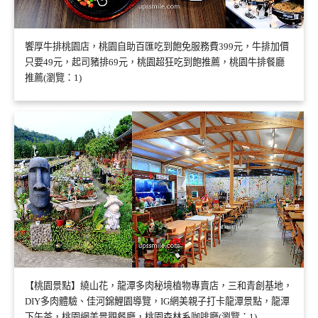
饗厚牛排桃園店，桃園自助百匯吃到飽免服務費399元，牛排加價
只要49元，起司豬排69元，桃園超狂吃到飽推薦，桃園牛排餐廳
推薦(瀏覽：1)
【桃園景點】繞山花，龍潭多肉秘境植物專賣店，三和青創基地，
DIY多肉體驗、佳河錦鯉園導覽，IG網美親子打卡龍潭景點，龍潭
下午茶，桃園網美景觀餐廳，桃園森林系咖啡廳(瀏覽：1)