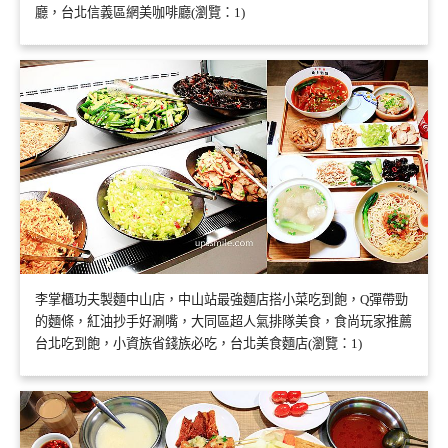
廳，台北信義區網美咖啡廳(瀏覽：1)
李掌櫃功夫製麵中山店，中山站最強麵店搭小菜吃到飽，Q彈帶勁
的麵條，紅油抄手好涮嘴，大同區超人氣排隊美食，食尚玩家推薦
台北吃到飽，小資族省錢族必吃，台北美食麵店(瀏覽：1)