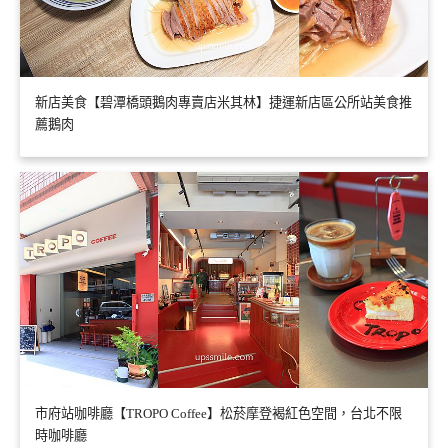
新店美食【碧潭橋頭鵝肉專賣店米其林】捷運新店區公所站美食推
薦鵝肉
市府站咖啡廳【TROPO Coffee】松菸摩登褐紅色空間，台北不限
時咖啡廳