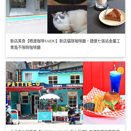
新店美食【晒渡咖啡SAIDU】新店貓咪咖啡廳，捷運七張站金屬工
業風不限時咖啡廳