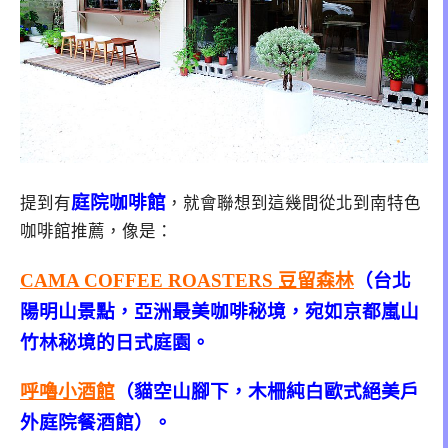
庭院咖啡館
提到有
，就會聯想到這幾間從北到南特色
咖啡館推薦，像是：
CAMA COFFEE ROASTERS 豆留森林
（台北
陽明山景點，亞洲最美咖啡秘境，宛如京都嵐山
竹林秘境的日式庭園。
呼嚕小酒館
（貓空山腳下，木柵
純白歐式絕美戶
外庭院餐酒館）。