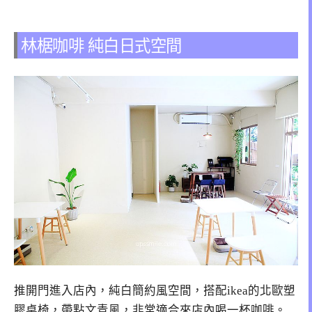
林椐咖啡 純白日式空間
推開門進入店內，純白簡約風空間，搭配ikea的北歐塑
膠桌椅，帶點文青風，非常適合來店內喝一杯咖啡。