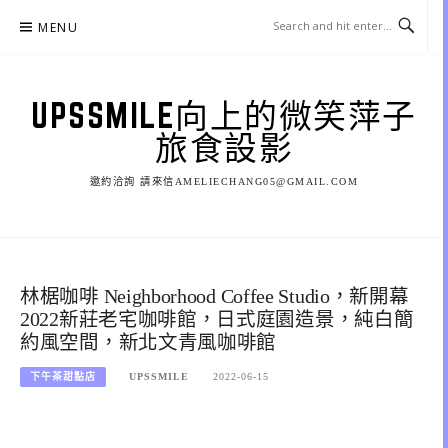
Skip
MENU
to
content
UPSSMILE向上的微笑萍子
旅食設影
邀約洽詢 請來信AMELIECHANG05@GMAIL.COM
林椐咖啡 Neighborhood Coffee Studio，新開幕
2022新莊老宅咖啡館，日式庭園造景，純白簡
約風空間，新北文青風咖啡館
下午茶甜點店
UPSSMILE
2022-06-15