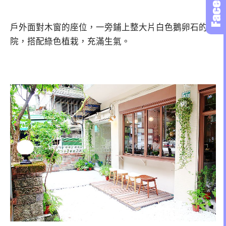
戶外面對木窗的座位，一旁鋪上整大片白色鵝卵石的庭
院，搭配綠色植栽，充滿生氣。