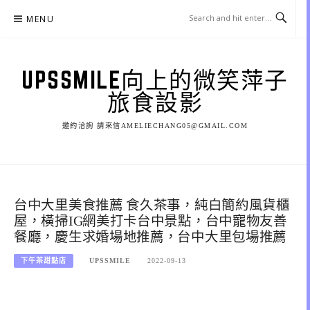
Skip
MENU
to
content
UPSSMILE向上的微笑萍子
旅食設影
邀約洽詢 請來信AMELIECHANG05@GMAIL.COM
台中大里美食推薦 食久茶事，純白簡約風貨櫃
屋，橫掃IG網美打卡台中景點，台中寵物友善
餐廳，慶生求婚場地推薦，台中大里包場推薦
下午茶甜點店
UPSSMILE
2022-09-13