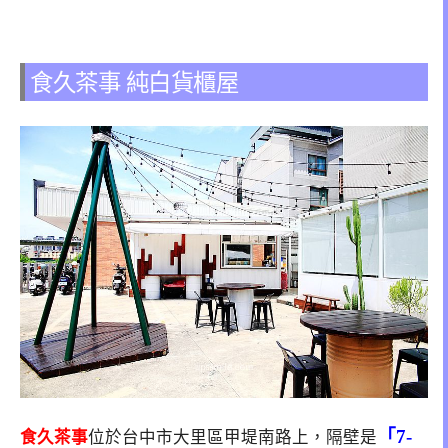
食久茶事 純白貨櫃屋
「7-
食久茶事
位於台中市大里區甲堤南路上，隔壁是