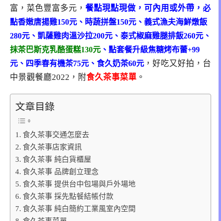
富，菜色豐富多元，
餐點現點現做，可內用或外帶，
必
點
香嫩唐揚雞150元、時蔬拼盤150元、義式漁夫海鮮燉飯
280元、凱薩雞肉溫沙拉200元、泰式椒麻雞腿排飯260元、
抹茶巴斯克乳酪蛋糕130元
、點套餐升級焦糖烤布蕾+99
，好吃又好拍，台
元
、四季春有機茶75元、食久奶茶60元
中景觀餐廳2022，附
食久茶事菜單
。
文章目錄
食久茶事交通怎麼去
食久茶事店家資訊
食久茶事 純白貨櫃屋
食久茶事 品牌創立理念
食久茶事 提供台中包場與戶外場地
食久茶事 採先點餐結帳付款
食久茶事 純白簡約工業風室內空間
食久茶事菜單