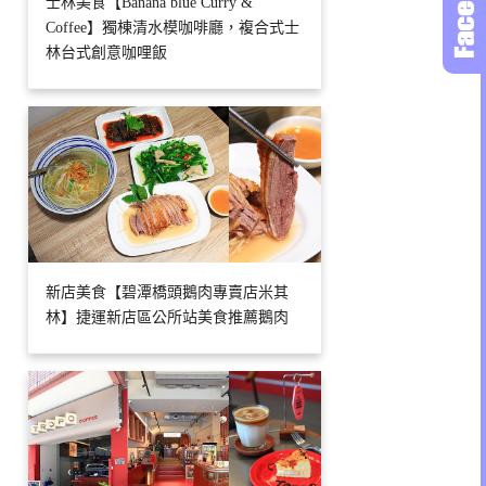
士林美食【Banana blue Curry &
Coffee】獨棟清水模咖啡廳，複合式士
林台式創意咖哩飯
新店美食【碧潭橋頭鵝肉專賣店米其
林】捷運新店區公所站美食推薦鵝肉