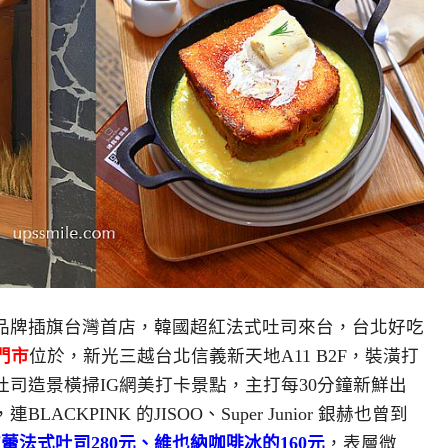
品牌插旗台灣首店，韓國超紅法式吐司來台，台北好吃
1 門市
位於，新光三越台北信義新天地A11 B2F，裝潢打
司造景橫掃IG網美打卡景點，主打每30分鐘新鮮出
KPINK 的JISOO、Super Junior 銀赫也曾到
蕾法式吐司280元、維也納咖啡冰的160元
，表層微