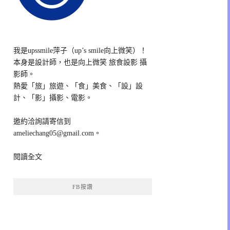
我是upssmile萍子（up’s smile向上微笑）！
本身是設計師，也是向上微笑 旅食設影 攝
影師。
熱愛「旅」旅遊、「食」美食、「設」設
計、「影」攝影、電影。
邀約洽詢請寄信到
ameliechang05@gmail.com。
閱讀全文
FB按讚