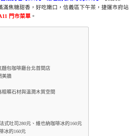
滿滿焦糖甜香，好吃嫩口，信義區下午茶，捷運市府站
d A11 門市菜單
。
聖水洞人氣麵包咖啡廳台北首間店
景網美牆
法鄉村風格粗曠石材與溫潤木質空間
焦糖布蕾法式吐司280元、維也納咖啡冰的160元
納咖啡冰的160元