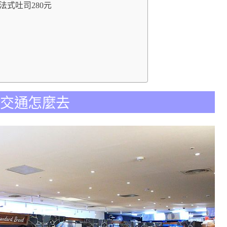
布蕾法式吐司280元
11門市交通怎麼去