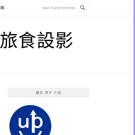
相關
子 旅食設影
關於 萍子 介紹