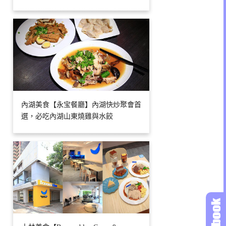
內湖美食【永宝餐廳】內湖快炒聚會首
選，必吃內湖山東燒雞與水餃