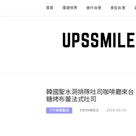
Skip
首頁
環遊世界
旅行台灣
食在台灣
to
content
UPSSM
韓國聖水洞排隊吐司咖啡廳來台【Stan
糖烤布蕾法式吐司
UPSSMILE
2026-06-20
下午茶甜點店