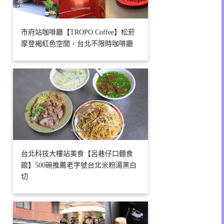
市府站咖啡廳【TROPO Coffee】松菸
摩登褐紅色空間，台北不限時咖啡廳
台北科技大樓站美食【呂巷仔口麵食
館】500碗推薦老字號台北米粉湯黑白
切