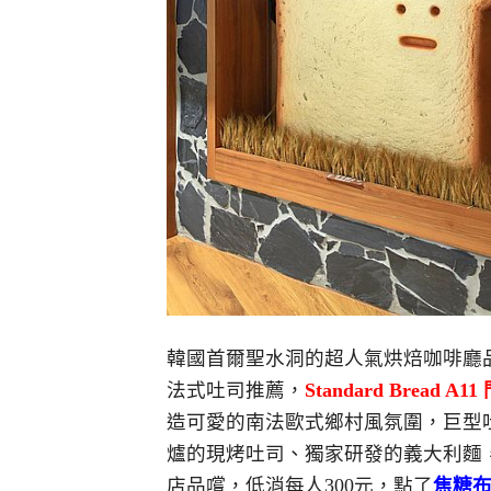
韓國首爾聖水洞的超人氣烘焙咖啡廳
法式吐司推薦，
Standard Bread A1
造可愛的南法歐式鄉村風氛圍，巨型吐
爐的現烤吐司、獨家研發的義大利麵，連BLAC
店品嚐，低消每人300元，點了
焦糖布