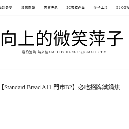
設計美學
影像閱讀
美食專題
3C美妝產品
萍子上菜
BLOG
ILE向上的微笑萍
邀約洽詢 請來信AMELIECHANG05@GMAIL.COM
dard Bread A11 門市B2】必吃招牌鐵鍋焦