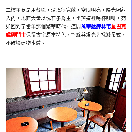
二樓主要是用餐區，環境很寬敞，空間明亮，陽光照射
入內，地面大量以洗石子為主，坐落這裡喝杯咖啡，宛
如回到了當年那個繁華時代。這間
萬華艋舺林宅
星巴克
艋舺門市
保留古宅原本特色，管線與燈光皆採懸吊式，
不破壞建物本體。