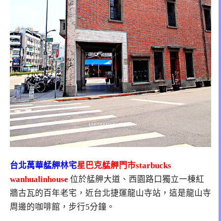
台北
萬華艋舺林宅
星巴克艋舺門市starbucks
wanhualinhouse
位於艋舺大道、西園路口獨立一棟紅
牆古瓦的百年老宅，近台北捷運龍山寺站，這是龍山寺
周邊的咖啡館，步行5分鐘。