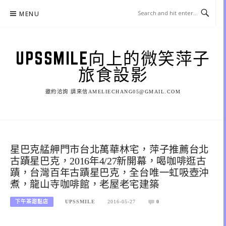
Skip
MENU
to
content
UPSSMILE向上的微笑萍子
旅食設影
邀約洽詢 請來信AMELIECHANG05@GMAIL.COM
星巴克艋舺門市台北萬華林宅，萍子推薦台北
古蹟星巴克，2016年4/27新開幕，喝咖啡逛古
蹟，台灣百年古蹟星巴克，全台唯一虹吸壺沖
煮，龍山寺咖啡館，老屋老宅建築
下午茶甜點店
UPSSMILE
2016-05-27
0