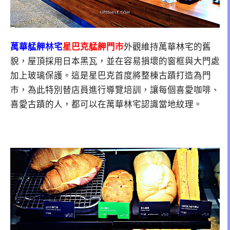
萬華艋舺林宅
星巴克艋舺門市
外觀維持萬華林宅的舊
貌，屋頂採用日本黑瓦，並在容易損壞的窗框與大門處
加上玻璃保護。這是星巴克首度將整棟古蹟打造為門
市，為此特別替店員進行導覽培訓，讓每個喜愛咖啡、
喜愛古蹟的人，都可以在萬華林宅認識當地紋理。