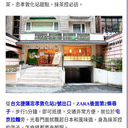
茶，忠孝敦化站甜點，抹茶控必訪。
從
台北捷運忠孝敦化站2號出口
，
ZARA後面第2條巷
子
，步行5分鐘，即可抵達，交通非常方便，就位於
屯
京拉麵
旁。光看門面就飄起日本和風味道，身為抹茶控
的萍子，怎麼樣都要來朝聖。