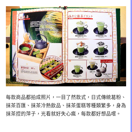
每款商品都拍成照片，一目了然款式，日式傳統葛粉、
抹茶百匯、抹茶冷熱飲品、抹茶蛋糕等種類繁多，身為
抹茶控的萍子，光看就好失心瘋，每款都好想品嚐。