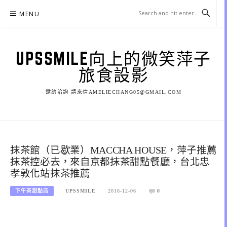
Skip
MENU
to
content
UPSSMILE向上的微笑萍子
旅食設影
邀約洽詢 請來信AMELIECHANG05@GMAIL.COM
抹茶館（已歇業）MACCHA HOUSE，萍子推薦
抹茶控必去，來自京都抹茶甜點餐廳，台北忠
孝敦化站抹茶推薦
下午茶甜點店
UPSSMILE
2016-12-06
0