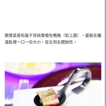
開胃菜是和風干貝與香橙佐鴨胸（如上圖），盛裝在鐵
湯匙裡一口一份大小，從左到右開始吃。