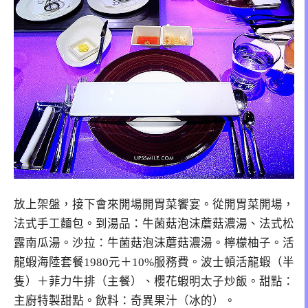
放上架盤，接下會來開場開胃菜饗宴。從開胃菜開場，
法式手工麵包。到湯品：牛菌菇泡沫蘑菇濃湯、法式松
露南瓜湯。沙拉：牛菌菇泡沫蘑菇濃湯。檸檬柚子。活
龍蝦海陸套餐1980元＋10%服務費。波士頓活龍蝦（半
隻）＋菲力牛排（主餐）、櫻花蝦明太子炒飯。甜點：
主廚特製甜點。飲料：奇異果汁（冰的）。