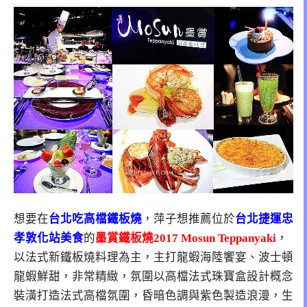
想要在
台北吃高檔鐵板燒
，萍子想推薦位於
台北捷運忠
孝敦化站美食
的
墨賞鐵板燒2017 Mosun Teppanyaki
，
以法式新鐵板燒料理為主，主打龍蝦海陸饗宴、波士頓
龍蝦鮮甜，非常精緻，氛圍以高檔法式珠寶盒設計概念
裝潢打造法式高檔氛圍，昏暗色調與紫色製造浪漫，生