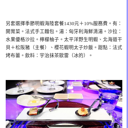
另套選擇季節明蝦海陸套餐1430元＋10%服務費。有：
開胃菜。法式手工麵包。湯：匈牙利海鮮清湯。沙拉：
水果優格沙拉。檸檬柚子。太平洋野生明蝦、北海道干
貝＋松阪豬（主餐）、櫻花蝦明太子炒飯。甜點：法式
烤布蕾。飲料：宇治抹茶歐雷（冰的）。