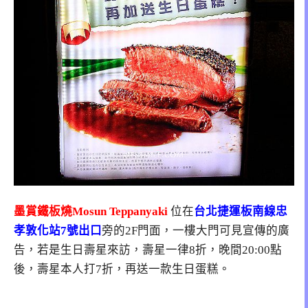
墨賞鐵板燒Mosun Teppanyaki
位在
台北捷運板南線忠
孝敦化站7號
出口
旁的2F門面，一樓大門可見宣傳的廣
告，若是生日壽星來訪，壽星一律8折，晚間20:00點
後，壽星本人打7折，再送一款生日蛋糕。