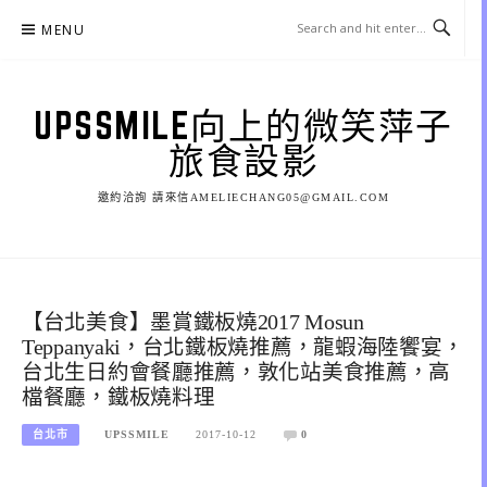
Skip
MENU
to
content
UPSSMILE向上的微笑萍子
旅食設影
邀約洽詢 請來信AMELIECHANG05@GMAIL.COM
【台北美食】墨賞鐵板燒2017 Mosun
Teppanyaki，台北鐵板燒推薦，龍蝦海陸饗宴，
台北生日約會餐廳推薦，敦化站美食推薦，高
檔餐廳，鐵板燒料理
台北市
UPSSMILE
2017-10-12
0