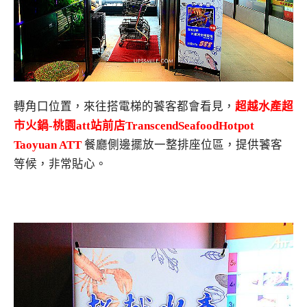
轉角口位置，來往搭電梯的饕客都會看見，
超越水產超
市火鍋-桃園att站前店TranscendSeafoodHotpot
Taoyuan ATT
餐廳側邊擺放一整排座位區，提供饕客
等候，非常貼心。