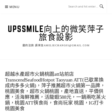
Skip
MENU
to
content
UPSSMILE向上的微笑萍子
旅食設影
邀約洽詢 請來信AMELIECHANG05@GMAIL.COM
超越水產超市火鍋桃園att站前店
TranscendSeafoodHotpot Taoyuan ATT(已歇業換
成肉多多火鍋)，萍子推薦超市火鍋第一品牌，
桃園美食，超市火鍋桃園，產地直送，平價供
應，活海鮮推薦，活龍蝦588元，一鍋兩吃蒸火
鍋，桃園ATT筷食尚，食尚玩家 桃園，IG打卡
桃園美食