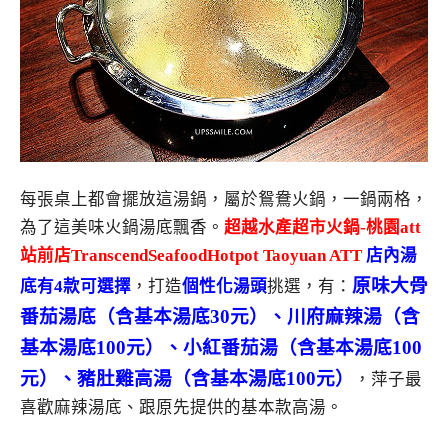
每張桌上都會擺放這湯鍋，屬於鴛鴦火鍋，一鍋兩格，
為了這美味火鍋湯底飄香。
超越水產超市火鍋-桃園att
站前店TranscendSeafoodHotpot Taoyuan ATT
店內湯
原味大骨
底有4款可選擇
，打造
個性化湯頭
挑選，有：
番茄湯底（含基本湯底30元）、川府麻辣湯（含
基本湯底100元）、小紅番茄湯（含基本湯底100
元）、豬肚雞高湯（含基本湯底100元）
，萍子最
喜歡麻辣湯底、跟原先提供的基本款高湯。