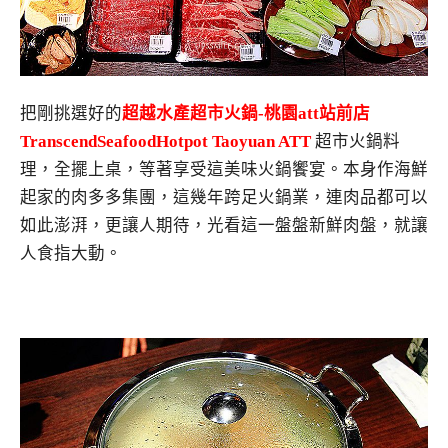
把剛挑選好的
超越水產超市火鍋-桃園att站前店
TranscendSeafoodHotpot Taoyuan ATT
超市火鍋料
理，全擺上桌，等著享受這美味火鍋饗宴。本身作海鮮
起家的肉多多集團，這幾年跨足火鍋業，連肉品都可以
如此澎湃，更讓人期待，光看這一盤盤新鮮肉盤，就讓
人食指大動。