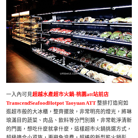
一入內可見
超越水產超市火鍋-桃園att站前店
TranscendSeafoodHotpot Taoyuan ATT
整排打造宛如
逛超市般的大冰櫃，整齊擺放，非常明亮的燈光，將琳
琅滿目的蔬菜、肉品、飲料等分門別類，非常乾淨清新
的門面，想吃什麼就拿什麼，這樣超市火鍋挑選方式，
超級適合小資族，更避免浪費，超棒的新型態火鍋形