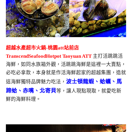
超越水產超市火鍋-桃園att站前店
TranscendSeafoodHotpot Taoyuan ATT
主打活跳跳活
海鮮，如同水族箱外觀，活跳跳海鮮是這裡一大賣點，
必吃必拿款，本身就是作活海鮮起家的超越集團，造就
波士頓龍蝦、蛤蠣、馬
這海鮮獨特品牌魅力吃法，
蹄蛤、赤嘴、北寄貝
等，讓人現點現取，就愛吃新
鮮的海鮮料理。