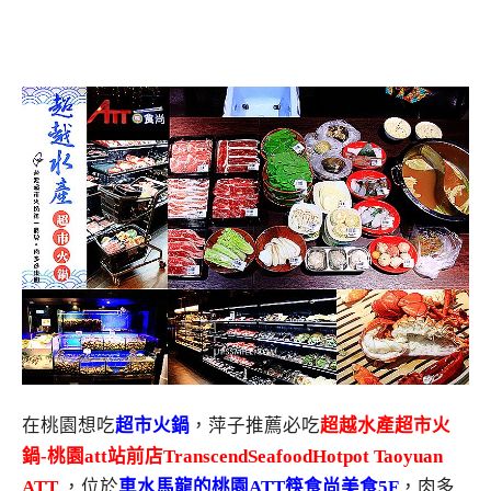
在桃園想吃
超市火鍋
，萍子推薦必吃
超越水產超市火
鍋-桃園att站前店TranscendSeafoodHotpot Taoyuan
ATT
，位於
車水馬龍的桃園ATT筷食尚美食5F
，肉多