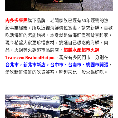
肉多多集團
旗下品牌，老闆家族已經有50年經營的漁
船事業經驗，所以這裡海鮮價位實惠，講求新鮮，喜歡
吃活海鮮的怎能錯過，本身就是做海鮮漁獲背景起家，
現今希望大家更珍惜食材，挑選自己想吃的海鮮，肉
品，火鍋等火鍋超市品牌店，
超越水產超市火鍋
TranscendSeafoodHotpot
，現今有多間門市，分別在
台北市，新北市新店，台中市、台南市、桃園市
開張
，
愛吃新鮮海鮮的吃貨饕客，吃起來比一般火鍋好吃。