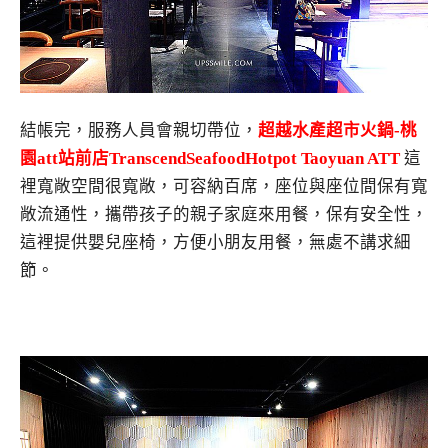
結帳完，服務人員會親切帶位，
超越水產超市火鍋-桃
園att站前店TranscendSeafoodHotpot Taoyuan ATT
這
裡寬敞空間很寬敞，可容納百席，座位與座位間保有寬
敞流通性，攜帶孩子的親子家庭來用餐，保有安全性，
這裡提供嬰兒座椅，方便小朋友用餐，無處不講求細
節。