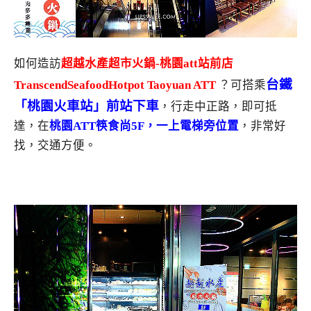
如何造訪
超越水產超市火鍋-桃園att站前店
台鐵
TranscendSeafoodHotpot Taoyuan ATT
？可搭乘
「桃園火車站」前站下車
，行走中正路，即可抵
達，在
桃園ATT筷食尚5F，一上電梯旁位置
，非常好
找，交通方便。