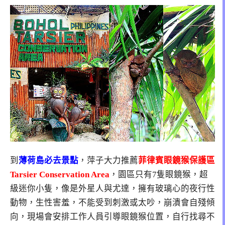
到
薄荷島必去景點
，萍子大力推薦
菲律賓眼鏡猴保護區
Tarsier Conservation Area
，園區只有7隻眼鏡猴，超
級迷你小隻，像是外星人與尤達，擁有玻璃心的夜行性
動物，生性害羞，不能受到刺激或太吵，崩潰會自殘傾
向，現場會安排工作人員引導眼鏡猴位置，自行找尋不