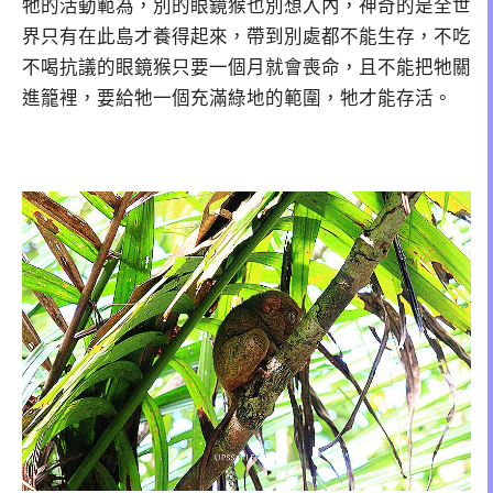
牠的活動範為，別的眼鏡猴也別想入內，神奇的是全世
界只有在此島才養得起來，帶到別處都不能生存，不吃
不喝抗議的眼鏡猴只要一個月就會喪命，且不能把牠關
進籠裡，要給牠一個充滿綠地的範圍，牠才能存活。