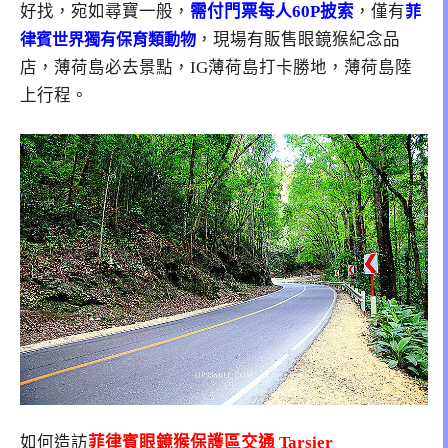
好找，宛如尋寶一般，
需付門票每人60P披索
，僅有
菲
，現場有販售眼鏡猴紀念品
律賓世界獨有保育類動物
店，薄荷島必去景點，IG薄荷島打卡勝地，薄荷島陸
上行程。
如何造訪
菲律賓眼鏡猴保護區交通 Tarsier