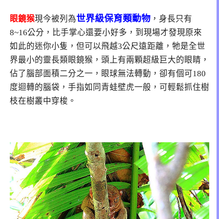
世界級保育類動物
眼鏡猴
現今被列為
，身長只有
8~16公分，比手掌心還要小好多，到現場才發現原來
如此的迷你小隻，但可以飛越3公尺遠距離，牠是全世
界最小的靈長類眼鏡猴，頭上有兩顆超級巨大的眼睛，
佔了腦部面積二分之一，眼球無法轉動，卻有個可180
度迴轉的腦袋，手指如同青蛙壁虎一般，可輕鬆抓住樹
枝在樹叢中穿梭。