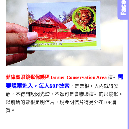
需
菲律賓眼鏡猴保護區Tarsier Conservation Area
這裡
要購票進入，每人60P披索
，是票根，入內就得安
靜，不得開設閃光燈，不然可是會嚇壞這裡的眼鏡猴。
以前給的票根是明信片，現今明信片得另外花10P購
買。