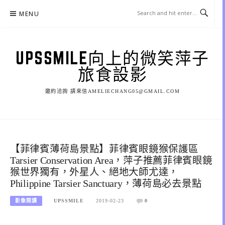
Skip
MENU
to
content
UPSSMILE向上的微笑萍子
旅食設影
邀約洽詢 請來信AMELIECHANG05@GMAIL.COM
【菲律賓薄荷島景點】菲律賓眼鏡猴保護區
Tarsier Conservation Area，萍子推薦菲律賓眼鏡
猴世界獨有，外星人、絕地大師尤達，
Philippine Tarsier Sanctuary，薄荷島必去景點
影像閱讀
UPSSMILE
2019-02-23
0