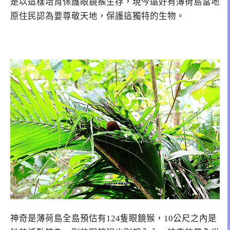
是以這樣培育保護眼鏡猴生存，現今還好有薄荷島當地
原住民認為要尊敬天地，保護這獨特的生物。
神奇是薄荷島全島預估有124隻眼鏡猴，10公尺之內是