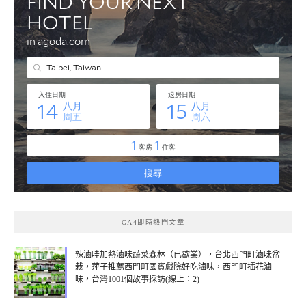
GA4即時熱門文章
辣滷哇加熱滷味蔬菜森林（已歇業），台北西門町滷味盆
栽，萍子推薦西門町國賓戲院好吃滷味，西門町插花滷
味，台灣1001個故事採訪(線上：2)