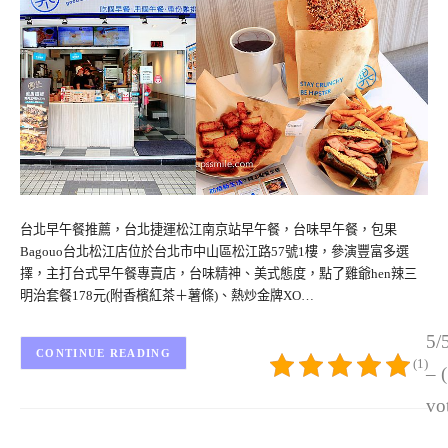
台北早午餐推薦，台北捷運松江南京站早午餐，台味早午餐，包果
Bagouo台北松江店位於台北市中山區松江路57號1樓，參演豐富多選
擇，主打台式早午餐專賣店，台味精神、美式態度，點了雞爺hen辣三
明治套餐178元(附香檳紅茶＋薯條)、熱炒金牌XO…
5/
CONTINUE READING
(1)
– 
vo