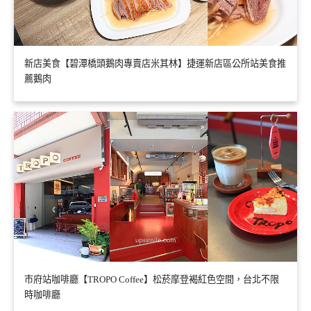
新店美食【碧潭橋頭鵝肉專賣店米其林】捷運新店區公所站美食推
薦鵝肉
市府站咖啡廳【TROPO Coffee】松菸摩登褐紅色空間，台北不限
時咖啡廳