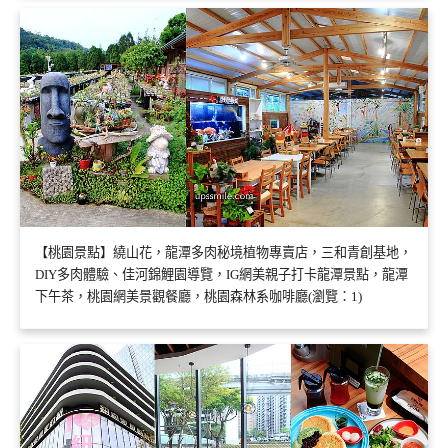
【桃園景點】繞山花，龍潭多肉秘境植物專賣店，三和青創基地，
DIY多肉體驗、佳河錦鯉園導覽，IG網美親子打卡龍潭景點，龍潭
下午茶，桃園網美景觀餐廳，桃園森林系咖啡廳(瀏覽：1)