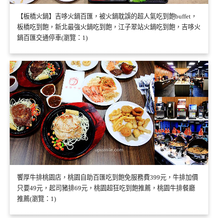
【板橋火鍋】吉哆火鍋百匯，被火鍋耽誤的超人氣吃到飽buffet，
板橋吃到飽，新北最強火鍋吃到飽，江子翠站火鍋吃到飽，吉哆火
鍋百匯交通停車(瀏覽：1)
饗厚牛排桃園店，桃園自助百匯吃到飽免服務費399元，牛排加價
只要49元，起司豬排69元，桃園超狂吃到飽推薦，桃園牛排餐廳
推薦(瀏覽：1)