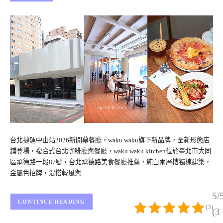
台北捷運中山站2026新開幕餐廳，waku waku旗下新品牌，全新形態店
鋪登場，複合式台北咖啡廳與餐廳，waku waku kitchen位於臺北市大同
區承德路一段87號，台北承德路美食餐廳推薦，純白兩層樓獨棟建築，
金屬色招牌，混搭韓風與…
5/
CONTINUE READING
(3)
(3