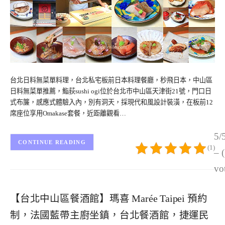
台北日料無菜單料理，台北私宅板前日本料理餐廳，秒飛日本，中山區
日料無菜單推薦，鮨荻sushi ogi位於台北市中山區天津街21號，門口日
式布簾，感應式體驗入內，別有洞天，採現代和風設計裝潢，在板前12
席座位享用Omakase套餐，近距離觀看…
5/
CONTINUE READING
(1)
– 
vo
【台北中山區餐酒館】瑪喜 Marée Taipei 預約
制，法國藍帶主廚坐鎮，台北餐酒館，捷運民