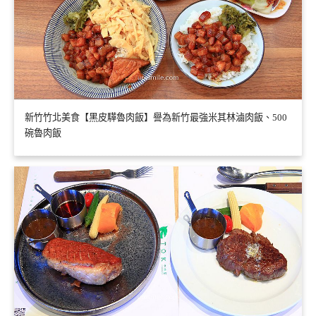
新竹竹北美食【黑皮驊魯肉飯】譽為新竹最強米其林滷肉飯、500
碗魯肉飯