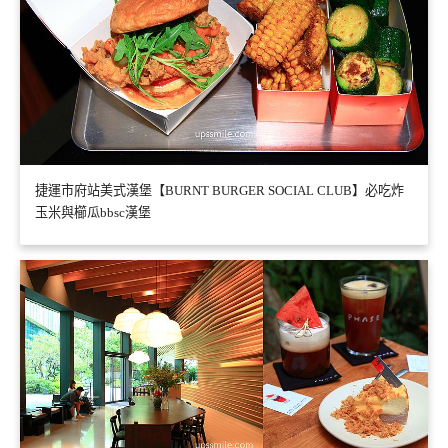
捷運市府站美式漢堡【BURNT BURGER SOCIAL CLUB】必吃炸
玉米與櫛瓜bbsc漢堡