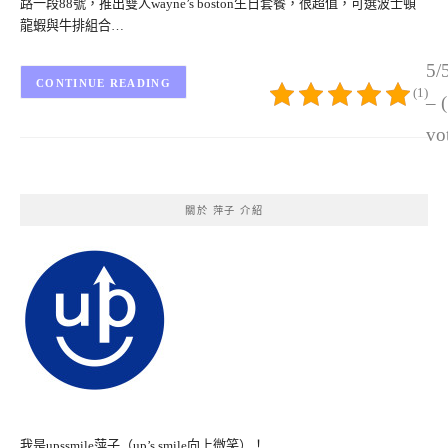
路一段88號，推出雙人wayne’s boston生日套餐，很超值，可選波士頓
龍蝦與牛排組合…
5/
CONTINUE READING
(1)
– 
vo
關於 萍子 介紹
我是upssmile萍子（up’s smile向上微笑）！