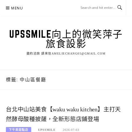
Skip
MENU
to
content
UPSSMILE向上的微笑萍子
旅食設影
邀約洽詢 請來信AMELIECHANG05@GMAIL.COM
標籤:
中山區餐廳
台北中山站美食【waku waku kitchen】主打天
然酵母酸種披薩，全新形態店鋪登場
下午茶甜點店
UPSSMILE
2026-07-03