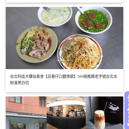
台北科技大樓站美食【呂巷仔口麵食館】500碗推薦老字號台北米
粉湯黑白切