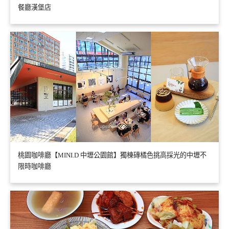
餐廳漢堡店
桃園咖啡廳【MINI.D 中壢公園館】獨棟磚橘色挑高採光的中壢不
限時咖啡廳