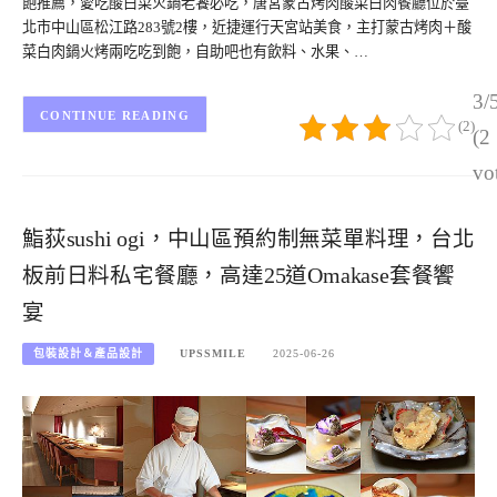
飽推薦，愛吃酸白菜火鍋老饕必吃，唐宮蒙古烤肉酸菜白肉餐廳位於臺
北市中山區松江路283號2樓，近捷運行天宮站美食，主打蒙古烤肉＋酸
菜白肉鍋火烤兩吃吃到飽，自助吧也有飲料、水果、…
3/
CONTINUE READING
(2)
(2
vo
鮨荻sushi ogi，中山區預約制無菜單料理，台北
板前日料私宅餐廳，高達25道Omakase套餐饗
宴
包裝設計＆產品設計
UPSSMILE
2025-06-26