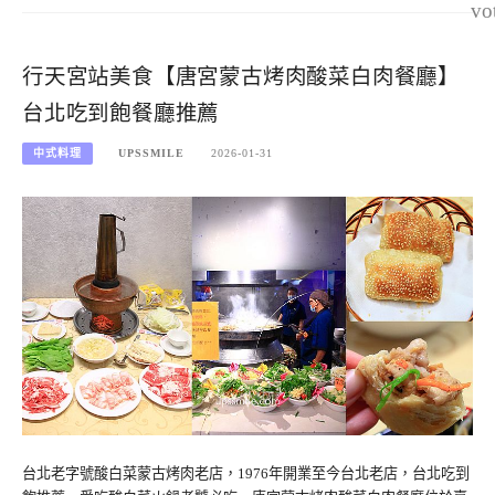
vo
行天宮站美食【唐宮蒙古烤肉酸菜白肉餐廳】
台北吃到飽餐廳推薦
中式料理
UPSSMILE
2026-01-31
台北老字號酸白菜蒙古烤肉老店，1976年開業至今台北老店，台北吃到