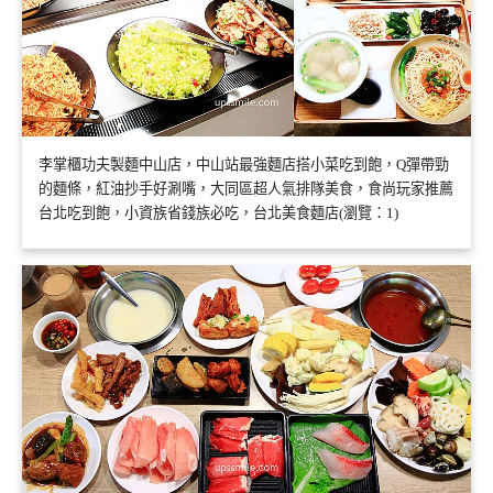
李掌櫃功夫製麵中山店，中山站最強麵店搭小菜吃到飽，Q彈帶勁
的麵條，紅油抄手好涮嘴，大同區超人氣排隊美食，食尚玩家推薦
台北吃到飽，小資族省錢族必吃，台北美食麵店(瀏覽：1)