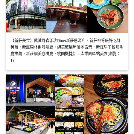
【新莊美食】武藏野森珈琲Diner新莊思源店，新莊神等級好吃舒
芙蕾，新莊森林系咖啡廳，絕美玻璃屋落地窗景，新莊早午餐咖啡
廳推薦，新莊網美咖啡廳，桃園機捷新北產業園區站美食(瀏覽：
1)