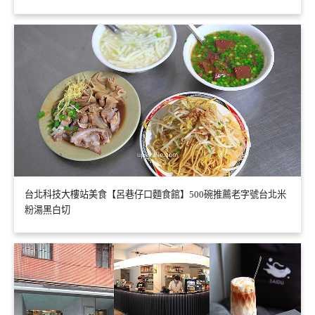
台北科技大樓站美食【呂巷仔口麵食館】500碗推薦老字號台北米
粉湯黑白切