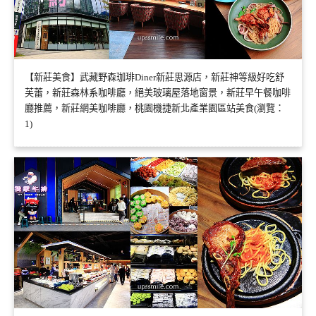
【新莊美食】武藏野森珈琲Diner新莊思源店，新莊神等級好吃舒
芙蕾，新莊森林系咖啡廳，絕美玻璃屋落地窗景，新莊早午餐咖啡
廳推薦，新莊網美咖啡廳，桃園機捷新北產業園區站美食(瀏覽：
1)