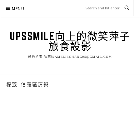
Skip
MENU
to
content
UPSSMILE向上的微笑萍子
旅食設影
邀約洽詢 請來信AMELIECHANG05@GMAIL.COM
標籤:
信義區清粥