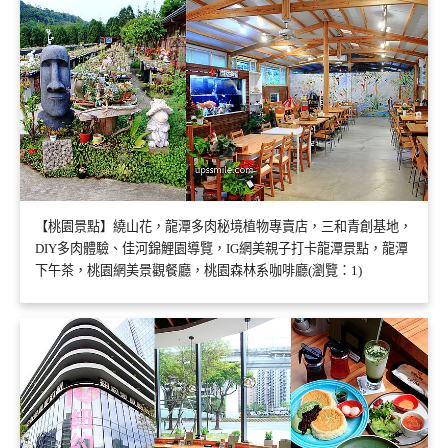
【桃園景點】繞山花，龍潭多肉秘境植物專賣店，三和青創基地，
DIY多肉體驗、佳河錦鯉園導覽，IG網美親子打卡龍潭景點，龍潭
下午茶，桃園網美景觀餐廳，桃園森林系咖啡廳(瀏覽：1)