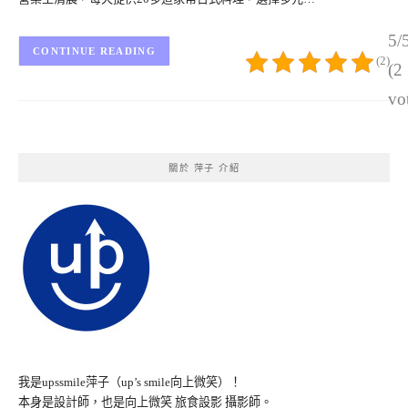
5/
CONTINUE READING
(2)
(2
vo
關於 萍子 介紹
我是upssmile萍子（up’s smile向上微笑）！
本身是設計師，也是向上微笑 旅食設影 攝影師。