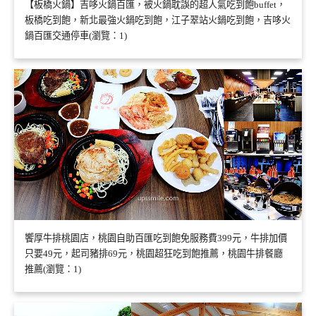
【板橋火鍋】吉哆火鍋百匯，被火鍋耽誤的超人氣吃到飽buffet，
板橋吃到飽，新北最強火鍋吃到飽，江子翠站火鍋吃到飽，吉哆火
鍋百匯交通停車(瀏覽：1)
饗厚牛排桃園店，桃園自助百匯吃到飽免服務費399元，牛排加價
只要49元，起司豬排69元，桃園超狂吃到飽推薦，桃園牛排餐廳
推薦(瀏覽：1)