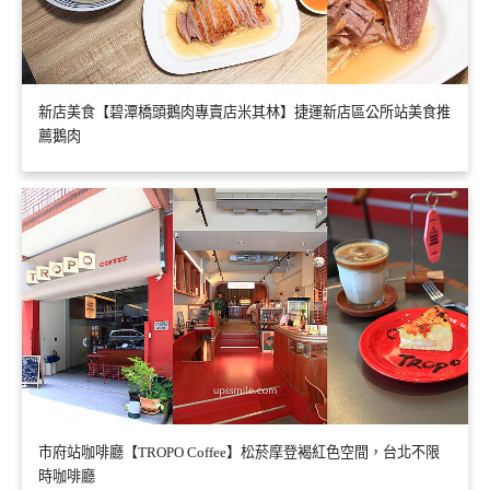
新店美食【碧潭橋頭鵝肉專賣店米其林】捷運新店區公所站美食推
薦鵝肉
市府站咖啡廳【TROPO Coffee】松菸摩登褐紅色空間，台北不限
時咖啡廳