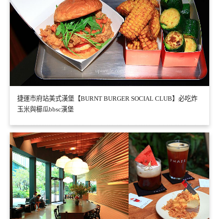
捷運市府站美式漢堡【BURNT BURGER SOCIAL CLUB】必吃炸
玉米與櫛瓜bbsc漢堡