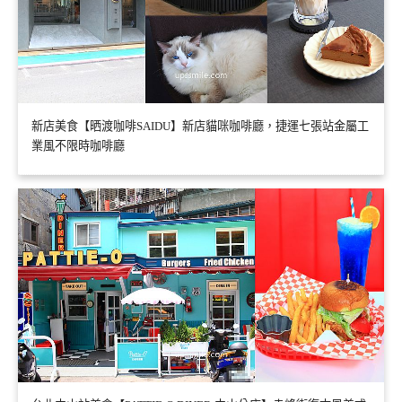
新店美食【晒渡咖啡SAIDU】新店貓咪咖啡廳，捷運七張站金屬工
業風不限時咖啡廳