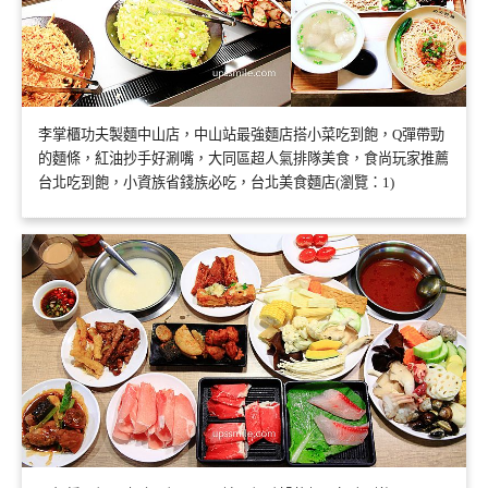
李掌櫃功夫製麵中山店，中山站最強麵店搭小菜吃到飽，Q彈帶勁
的麵條，紅油抄手好涮嘴，大同區超人氣排隊美食，食尚玩家推薦
台北吃到飽，小資族省錢族必吃，台北美食麵店(瀏覽：1)