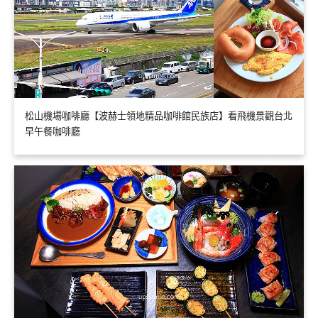
松山機場咖啡廳【波赫士領地精品咖啡館民族店】看飛機景觀台北
早午餐咖啡廳