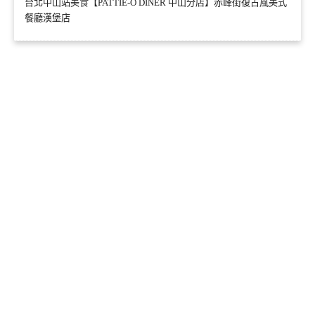
台北中山站美食【PATTIE-O DINER 中山分店】赤峰街復古風美式
餐廳漢堡店