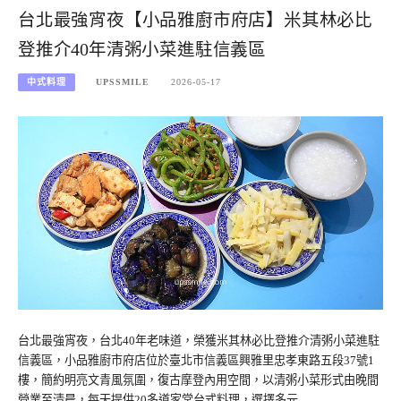
台北最強宵夜【小品雅廚市府店】米其林必比
登推介40年清粥小菜進駐信義區
中式料理
UPSSMILE
2026-05-17
台北最強宵夜，台北40年老味道，榮獲米其林必比登推介清粥小菜進駐
信義區，小品雅廚市府店位於臺北市信義區興雅里忠孝東路五段37號1
樓，簡約明亮文青風氛圍，復古摩登內用空間，以清粥小菜形式由晚間
營業至清晨，每天提供20多道家常台式料理，選擇多元…