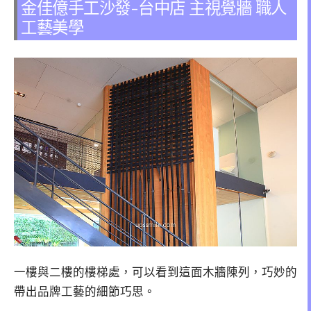
金佳億手工沙發-台中店 主視覺牆 職人
工藝美學
一樓與二樓的樓梯處，可以看到這面木牆陳列，巧妙的
帶出品牌工藝的細節巧思。