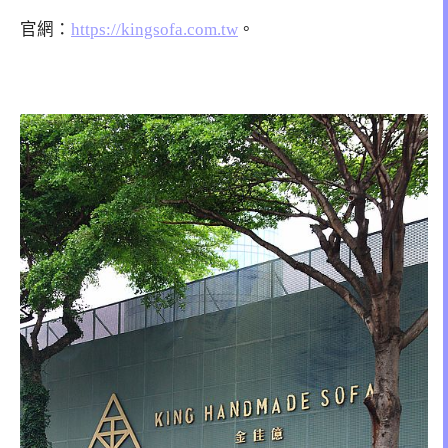
官網：
https://kingsofa.com.tw
。