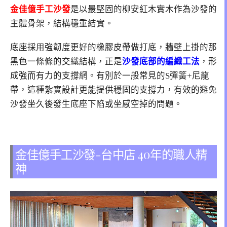
金佳億手工沙發
是以最堅固的柳安紅木實木作為沙發的
主體骨架，結構穩重結實。
底座採用強韌度更好的橡膠皮帶做打底，牆壁上掛的那
黑色一條條的交織結構，正是
沙發底部的編織工法
，形
成強而有力的支撐網。有別於一般常見的S彈簧+尼龍
帶，這種紮實設計更能提供穩固的支撐力，有效的避免
沙發坐久後發生底座下陷或坐感空掉的問題。
金佳億手工沙發-台中店 40年的職人精
神