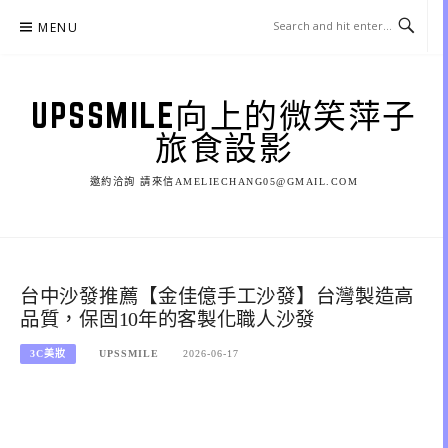
Skip
MENU
to
content
UPSSMILE向上的微笑萍子
旅食設影
邀約洽詢 請來信AMELIECHANG05@GMAIL.COM
台中沙發推薦【金佳億手工沙發】台灣製造高
品質，保固10年的客製化職人沙發
3C美妝
UPSSMILE
2026-06-17