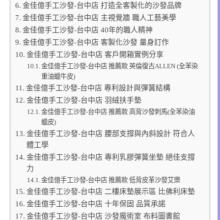
金佳億手工沙發-台中店 打造全客製化的沙發品牌
金佳億手工沙發-台中店 主視覺牆 職人工藝美學
金佳億手工沙發-台中店 40年的職人精神
金佳億手工沙發-台中店 客製化沙發 量身訂作
金佳億手工沙發-台中店 客戶開箱實例分享
金佳億手工沙發-台中店 推薦款 英倫復古ALLEN (全苯染
重油蠟牛皮)
金佳億手工沙發-台中店 專利設計與彈簧結構
金佳億手工沙發-台中店 羽絨扶手墊
金佳億手工沙發-台中店 推薦款 高背沙發刺馬(全苯染油
蠟皮)
金佳億手工沙發-台中店 腰部支撐與內斜設計 符合人
體工學
金佳億手工沙發-台中店 專利乳膠彈簧坐墊 絕佳支撐
力
金佳億手工沙發-台中店 推薦款 低背皮革沙發艾樂
金佳億手工沙發-台中店 二樓床墊展示區 比佛利床墊
金佳億手工沙發-台中店 十年保固 品質承諾
金佳億手工沙發-台中店 沙發魔術室 布料圖書館