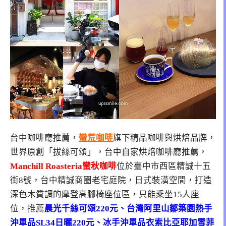
台中咖啡廳推薦，
蠻荒咖啡
旗下精品咖啡與烘焙品牌，
世界原創「拔絲可頌」，台中自家烘焙咖啡廳推薦，
Manchill Roasteria蠻秋咖啡
位於臺中市西區精誠十五
街8號，台中精誠商圈老宅庭院，日式裝潢空間，打造
深色木質調的摩登高腳椅座位區，只能乘坐15人座
位，推薦
晨光千絲可頌220元、台灣阿里山鄒築園熱手
沖單品SL34日曬220元、冰手沖單品衣索比亞耶加雪菲