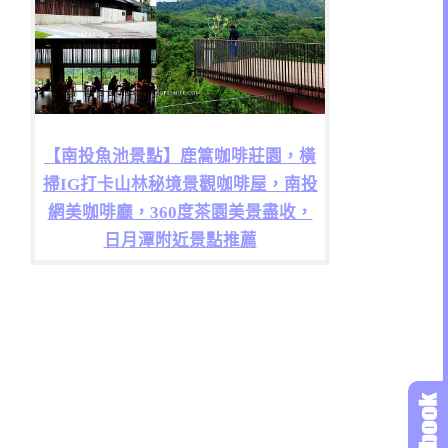
【南投魚池景點】鹿篙咖啡莊園，橫
掃IG打卡山林秘境景觀咖啡屋，南投
網美咖啡廳，360度茶園美景盡收，
日月潭附近景點推薦