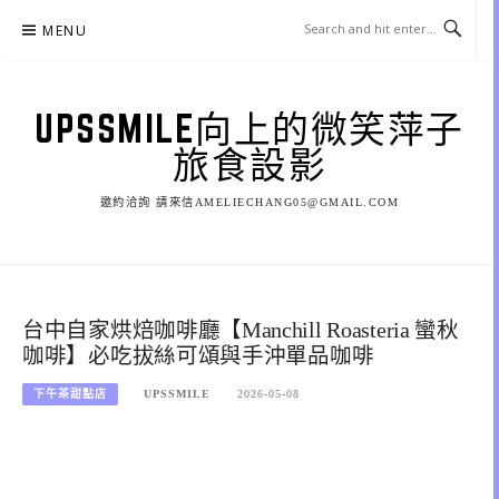
Skip
MENU
to
content
UPSSMILE向上的微笑萍子
旅食設影
邀約洽詢 請來信AMELIECHANG05@GMAIL.COM
台中自家烘焙咖啡廳【Manchill Roasteria 蠻秋
咖啡】必吃拔絲可頌與手沖單品咖啡
下午茶甜點店
UPSSMILE
2026-05-08