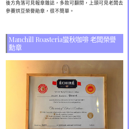
後方角落可見報章雜誌，多款可翻閱，上頭可見老闆去
參賽烘豆榮譽勛章，很不簡單。
Manchill Roasteria蠻秋咖啡 老闆榮譽
勳章