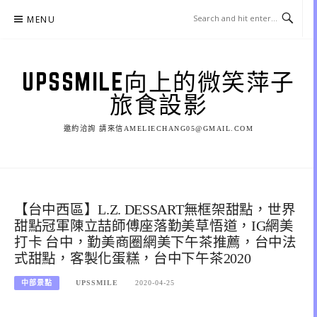
Skip
MENU
to
content
UPSSMILE向上的微笑萍子
旅食設影
邀約洽詢 請來信AMELIECHANG05@GMAIL.COM
【台中西區】L.Z. DESSART無框架甜點，世界
甜點冠軍陳立喆師傅座落勤美草悟道，IG網美
打卡 台中，勤美商圈網美下午茶推薦，台中法
式甜點，客製化蛋糕，台中下午茶2020
中部景點
UPSSMILE
2020-04-25