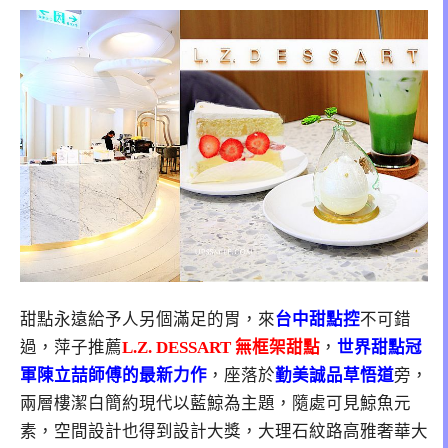
甜點永遠給予人另個滿足的胃，來
台中甜點控
不可錯
過，萍子推薦
L.Z. DESSART 無框架甜點
，
世界甜點冠
軍陳立喆師傅的最新力作
，座落於
勤美誠品草悟道
旁，
兩層樓潔白簡約現代以藍鯨為主題，隨處可見鯨魚元
素，空間設計也得到設計大獎，大理石紋路高雅奢華大