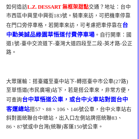
如何造訪
L.Z. DESSART 無框架甜點
交通？地址：台中
市西區中興里中興街183號。騎車來訪，可把機車停靠
台
在門口旁停車格，若開車來訪，可考慮把車停靠在
中勤美誠品綠園草悟道付費停車場
。自行開車：國
道1號-臺中交流道下-臺灣大道四段至二段-英才路-公正
路。
大眾運輸：搭臺鐵至臺中站下-轉搭臺中市公車(27路)
至草悟道(市民廣場)站下，若是搭公車來，非常方便，
台中草悟道公車，或台中火車站對面台中
可查詢
客運總站
搭57、88、106、146號公車，台中火車站右
斜對面統聯台中總站，出入口左側站牌搭統聯83、
86、87號或中台灣(統聯)客運150號公車。