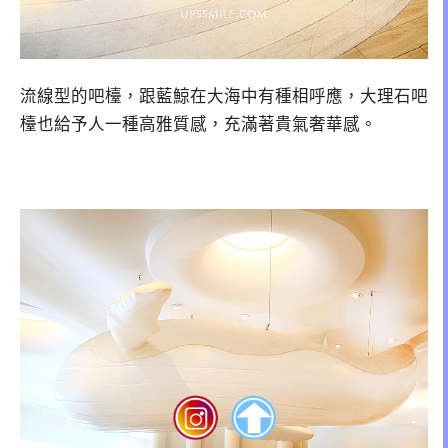
流線型的吧檯，跟藍鯨在大海中有種相呼應，大理石吧
檯也給予人一種高雅質感，充滿著貴氣奢華感。