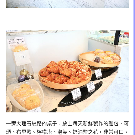
一旁大理石紋路的桌子，放上每天新鮮製作的麵包、可
頌、布里歐、檸檬塔、泡芙、奶油盬之花，非常可口。