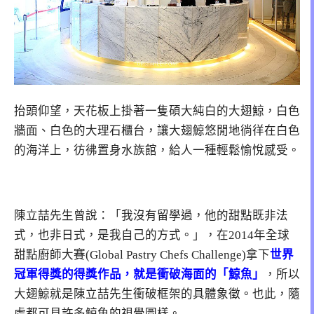
抬頭仰望，天花板上掛著一隻碩大純白的大翅鯨，白色
牆面、白色的大理石櫃台，讓大翅鯨悠閒地徜徉在白色
的海洋上，彷彿置身水族館，給人一種輕鬆愉悅感受。
陳立喆先生曾說：「我沒有留學過，他的甜點既非法
式，也非日式，是我自己的方式。」，在2014年全球
甜點廚師大賽(Global Pastry Chefs Challenge)拿下
世界
冠軍得獎的得獎作品，就是衝破海面的「鯨魚」
，所以
大翅鯨就是陳立喆先生衝破框架的具體象徵。也此，隨
處都可見許多鯨魚的視覺圖樣。