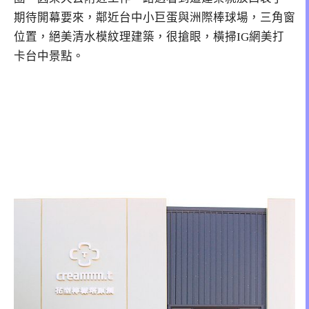
期待開幕要來，鄰近台中小巨蛋與洲際棒球場，三角窗
位置，絕美清水模紋理建築，很搶眼，橫掃IG網美打
卡台中景點。