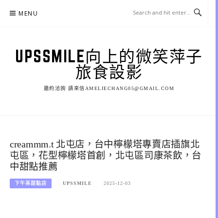
Skip
MENU
to
content
UPSSMILE向上的微笑萍子
旅食設影
邀約洽詢 請來信AMELIECHANG05@GMAIL.COM
creammm.t 北屯店，台中檸檬塔專賣店插旗北
屯區，花型檸檬塔首創，北屯區司康茶飲，台
中甜點推薦
下午茶甜點店
UPSSMILE
2025-12-03