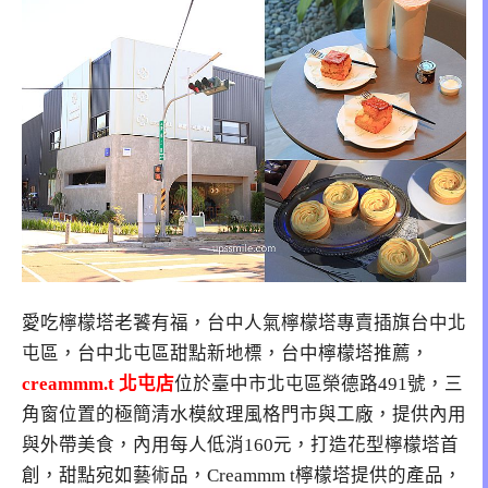
愛吃檸檬塔老饕有福，台中人氣檸檬塔專賣插旗台中北
屯區，台中北屯區甜點新地標，台中檸檬塔推薦，
creammm.t 北屯店
位於
臺中市北屯區榮德路491號
，三
角窗位置的極簡清水模紋理風格門市與工廠，提供內用
與外帶美食，內用每人低消160元，打造花型檸檬塔首
創，甜點宛如藝術品，Creammm t檸檬塔提供的產品，