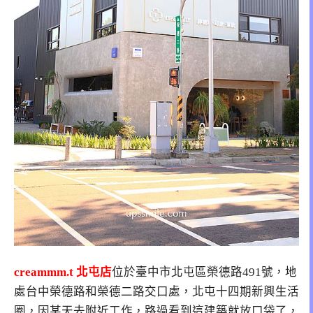
creammm.t 北屯店
位於
臺中市北屯區榮德路491號，地
處台中榮德路和榮德二路交口處，北屯十四期新興生活
圈，
因某天去附近工作，路過看到這建築就放口袋了，