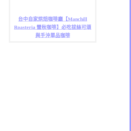
台中自家烘焙咖啡廳【Manchill
Roasteria 蠻秋咖啡】必吃拔絲可頌
與手沖單品咖啡