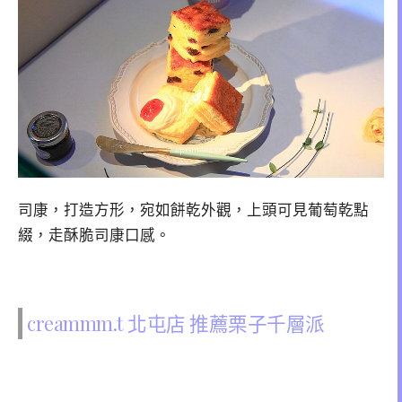
司康，打造方形，宛如餅乾外觀，上頭可見葡萄乾點
綴，走酥脆司康口感。
creammm.t 北屯店 推薦栗子千層派