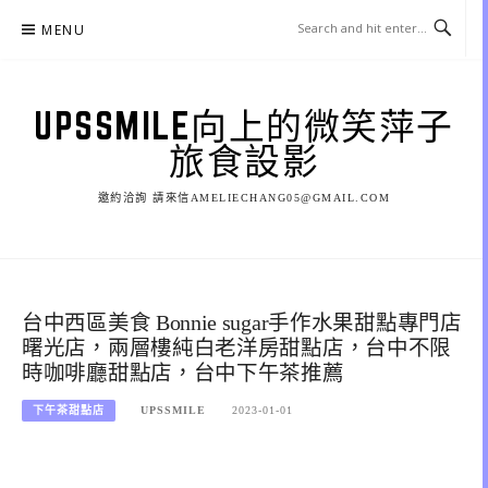
Skip
MENU
to
content
UPSSMILE向上的微笑萍子
旅食設影
邀約洽詢 請來信AMELIECHANG05@GMAIL.COM
台中西區美食 Bonnie sugar手作水果甜點專門店
曙光店，兩層樓純白老洋房甜點店，台中不限
時咖啡廳甜點店，台中下午茶推薦
下午茶甜點店
UPSSMILE
2023-01-01