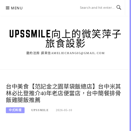
Skip
MENU
to
content
UPSSMILE向上的微笑萍子
旅食設影
邀約洽詢 請來信AMELIECHANG05@GMAIL.COM
台中美食【范記金之園草袋飯總店】台中米其
林必比登推介40年老店便當店，台中簡餐排骨
飯雞腿飯推薦
中式料理
UPSSMILE
2026-05-10