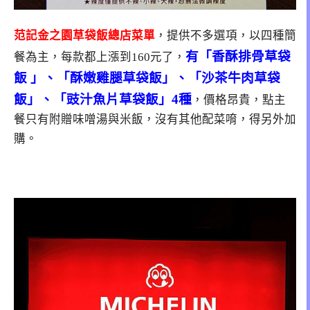
范記金之園草袋飯總店菜單
，提供不多選項，以四種簡
有「香酥排骨草袋
餐為主，每款都上漲到160元了，
飯 」、「酥嫩雞腿草袋飯」、「沙茶牛肉草袋
飯」、「豉汁魚片草袋飯」4種
，價格昂貴，點主
餐只有附贈味噌湯與米飯，沒有其他配菜唷，得另外加
購。