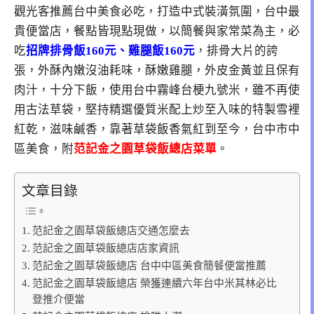
觀光客推薦台中美食必吃，打造中式裝潢氛圍，台中最
貴便當店，餐點皆現點現做，以簡餐與家常菜為主，必
吃
招牌排骨飯160元、雞腿飯160元
，排骨大片的誇
張，外酥內嫩沒油耗味，酥嫩雞腿，外皮金黃並且保有
肉汁，十分下飯，使用台中霧峰台梗九號米，雖不再使
用古法草袋，堅持精選優質米配上炒至入味的特製雪裡
紅乾，滋味鹹香，靠著草袋飯香氣紅到至今，台中市中
區美食，附
范記金之園草袋飯總店菜單
。
文章目錄
范記金之園草袋飯總店交通怎麼去
范記金之園草袋飯總店店家資訊
范記金之園草袋飯總店 台中中區美食簡餐便當推薦
范記金之園草袋飯總店 榮獲連續六年台中米其林必比
登推介便當