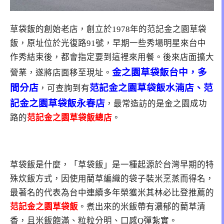
草袋飯的創始老店，創立於1978年的范記金之園草袋
飯，原址位於光復路91號，早期一些秀場明星來台中
作秀結束後，都會指定要到這裡來用餐。後來店面擴大
金之園草袋飯台中，多
營業，遂將店面移至現址。
間分店
范記金之園草袋飯水湳店、范
，可查詢到有
記金之園草袋飯永春店
，最常造訪的是金之園成功
路的
范記金之園草袋飯總店
。
草袋飯是什麼，「草袋飯」是一種起源於台灣早期的特
殊炊飯方式，因使用藺草編織的袋子裝米烹蒸而得名，
最著名的代表為台中連續多年榮獲米其林必比登推薦的
范記金之園草袋飯
。煮出來的米飯帶有濃郁的藺草清
香，且米飯飽滿、粒粒分明、口感Q彈紮實。