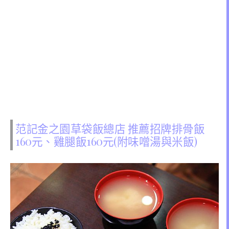
范記金之園草袋飯總店 推薦招牌排骨飯
160元、雞腿飯160元(附味噌湯與米飯)