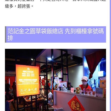
級多，超誇張。
范記金之園草袋飯總店 先到櫃檯拿號碼
排