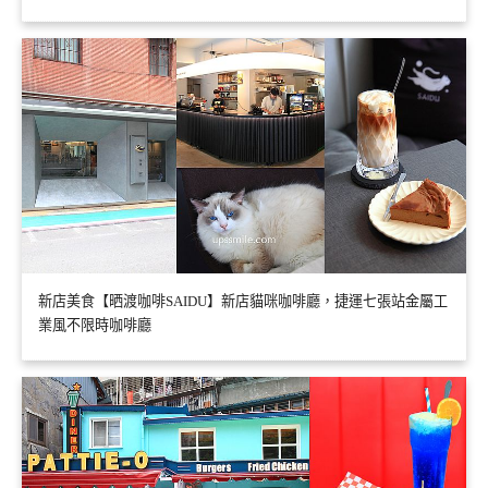
新店美食【晒渡咖啡SAIDU】新店貓咪咖啡廳，捷運七張站金屬工
業風不限時咖啡廳