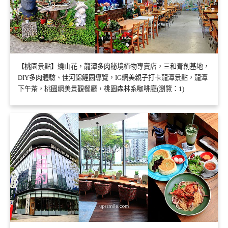
【桃園景點】繞山花，龍潭多肉秘境植物專賣店，三和青創基地，
DIY多肉體驗、佳河錦鯉園導覽，IG網美親子打卡龍潭景點，龍潭
下午茶，桃園網美景觀餐廳，桃園森林系咖啡廳(瀏覽：1)