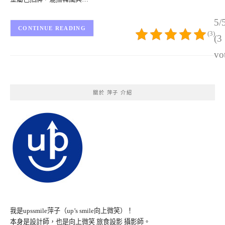
5/
CONTINUE READING
(3)
(3
vo
關於 萍子 介紹
我是upssmile萍子（up’s smile向上微笑）！
本身是設計師，也是向上微笑 旅食設影 攝影師。