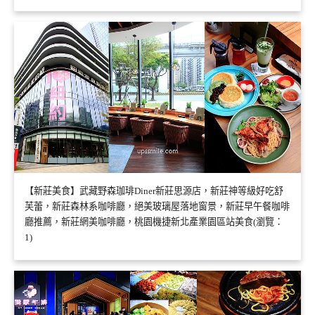
【新莊美食】武藏野森珈琲Diner新莊思源店，新莊神等級好吃舒
芙蕾，新莊森林系咖啡廳，絕美玻璃屋落地窗景，新莊早午餐咖啡
廳推薦，新莊網美咖啡廳，桃園機捷新北產業園區站美食(瀏覽：
1)