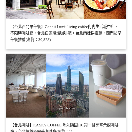
【台北西門早午餐】Coppii Lumii living coffee冉冉生活城中店，
不限時咖啡廳，台北自家烘焙咖啡廳，台北肉桂捲推薦，西門站早
午餐推薦(瀏覽：30,823)
【台北咖啡】KA SKY COFFEE 陶朱隱園101第一排高空景觀咖啡
廳，台北信義區網美咖啡廳(瀏覽：1)