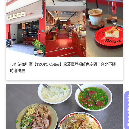
市府站咖啡廳【TROPO Coffee】松菸摩登褐紅色空間，台北不限
時咖啡廳