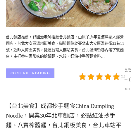
台北麵店推薦，舒國治老師推薦台北麵店，由原子少年夏浦洋家人經營
麵店，台北大安區溫州街美食，糊塗麵位於臺北市大安區溫州街22巷11
號，近師大商圈美食，捷運台電大樓站美食，台北溫州街巷內老字號麵
店，主打眷村家常味的熗鍋麵、水餃、紅油抄手等麵食料…
5/
CONTINUE READING
(1)
– 
vo
【台北美食】成都抄手麵食China Dumpling
Noodle，開業30年北車麵店，必點紅油抄手
麵、八寶榨醬麵，台北銅板美食，台北車站平