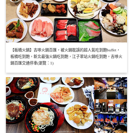
【板橋火鍋】吉哆火鍋百匯，被火鍋耽誤的超人氣吃到飽buffet，
板橋吃到飽，新北最強火鍋吃到飽，江子翠站火鍋吃到飽，吉哆火
鍋百匯交通停車(瀏覽：1)