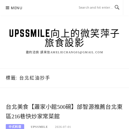
Skip
MENU
to
content
UPSSMILE向上的微笑萍子
旅食設影
邀約洽詢 請來信AMELIECHANG05@GMAIL.COM
標籤:
台北紅油抄手
台北美食【蕭家小館500碗】邰智源推薦台北東
區216巷快炒家常菜館
中式料理
UPSSMILE
2026-07-01