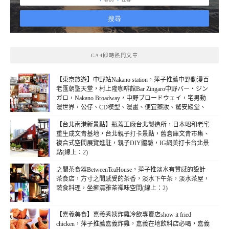
GA4即時熱門文章
【東京旅遊】中野站Nakano station，萍子推薦中野動漫百
老匯朝聖天堂，村上隆咖啡館Bar Zingaro中野バー・ジン
ガロ，Nakano Broadway，中野ブロードウェイ，宅男動
漫世界，公仔、CD模型、漫畫、便宜藥妝、驚安殿堂、
平民美食、百元商店，中野站吃喝玩樂攻略，JR中野站，
【台北南港新景點】瓶蓋工廠台北製造所，日本昭和老宅
中野交通，中野行程(線上：4)
重生成文青基地，台北親子打卡景點，舊倉庫文青市集、
複合式空間展覽進駐，親子DIY體驗，IG網美打卡台北景
點(線上：2)
之間茶食器BetweenTeaHouse，萍子推淡水有質感的設計
茶食店，方寸之間感受的茶香，淡水下午茶，淡水茶屋，
蔬食料理，坐擁清雅茶襌味空間(線上：2)
【嘉義美食】嘉義秀姨炸雞冷飲專賣店show it fried
chicken，萍子推薦嘉義炸雞，嘉義在地飲料店必喝，嘉義