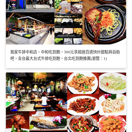
我家牛排中和店，中和吃到飽，360元享超過百道快炒甜點與自助
吧，全台最大台式牛排吃到飽，台北吃到飽推薦(瀏覽：1)