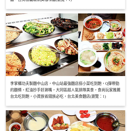
李掌櫃功夫製麵中山店，中山站最強麵店搭小菜吃到飽，Q彈帶勁
的麵條，紅油抄手好涮嘴，大同區超人氣排隊美食，食尚玩家推薦
台北吃到飽，小資族省錢族必吃，台北美食麵店(瀏覽：1)