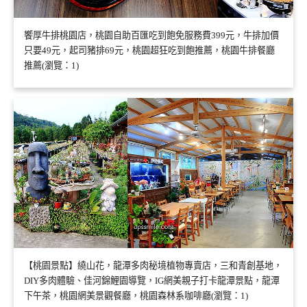
饗厚牛排桃園店，桃園自助百匯吃到飽免服務費399元，牛排加價
只要49元，起司豬排69元，桃園超狂吃到飽推薦，桃園牛排餐廳
推薦(瀏覽：1)
【桃園景點】繞山花，龍潭多肉秘境植物專賣店，三和青創基地，
DIY多肉體驗、佳河錦鯉園導覽，IG網美親子打卡龍潭景點，龍潭
下午茶，桃園網美景觀餐廳，桃園森林系咖啡廳(瀏覽：1)