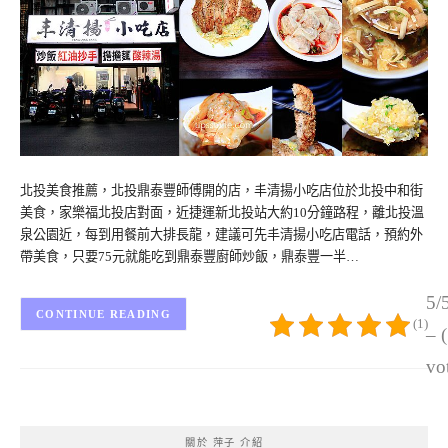
北投美食推薦，北投鼎泰豐師傅開的店，丰清揚小吃店位於北投中和街
美食，家樂福北投店對面，近捷運新北投站大約10分鐘路程，離北投溫
泉公園近，每到用餐前大排長龍，建議可先丰清揚小吃店電話，預約外
帶美食，只要75元就能吃到鼎泰豐廚師炒飯，鼎泰豐一半…
5/
CONTINUE READING
(1)
– 
vo
關於 萍子 介紹