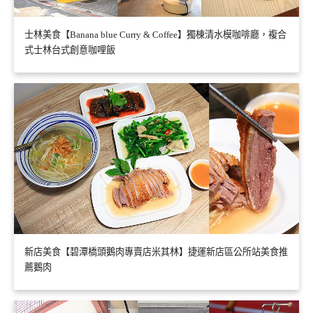
士林美食【Banana blue Curry & Coffee】獨棟清水模咖啡廳，複合
式士林台式創意咖哩飯
新店美食【碧潭橋頭鵝肉專賣店米其林】捷運新店區公所站美食推
薦鵝肉