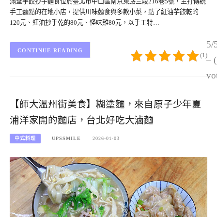
滿堂芋餃抄手麵食位於臺北市中山區南京東路三段216巷5號，主打傳統
手工麵點的在地小店，提供川味麵食與多款小菜，點了紅油芋餃乾的
120元、紅油抄手乾的80元、怪味雞80元，以手工特…
5/
CONTINUE READING
(1)
– 
vo
【師大溫州街美食】糊塗麵，來自原子少年夏
浦洋家開的麵店，台北好吃大滷麵
中式料理
UPSSMILE
2026-01-03