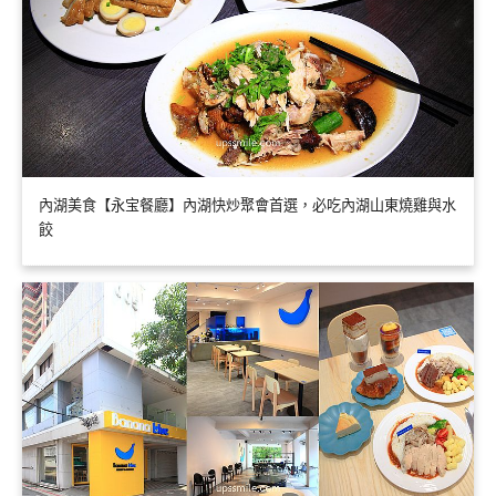
內湖美食【永宝餐廳】內湖快炒聚會首選，必吃內湖山東燒雞與水
餃