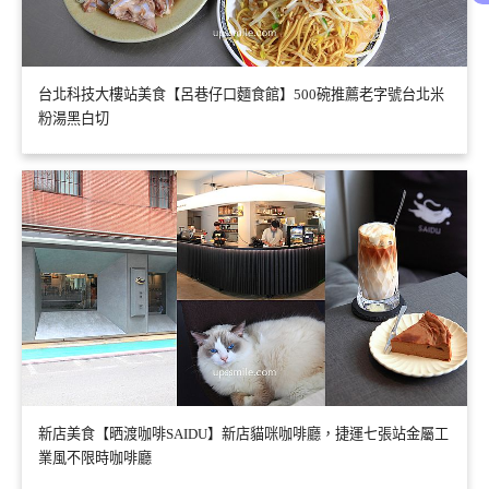
台北科技大樓站美食【呂巷仔口麵食館】500碗推薦老字號台北米
粉湯黑白切
新店美食【晒渡咖啡SAIDU】新店貓咪咖啡廳，捷運七張站金屬工
業風不限時咖啡廳