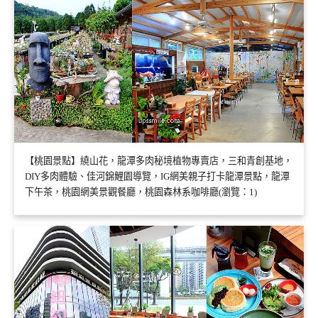
【桃園景點】繞山花，龍潭多肉秘境植物專賣店，三和青創基地，
DIY多肉體驗、佳河錦鯉園導覽，IG網美親子打卡龍潭景點，龍潭
下午茶，桃園網美景觀餐廳，桃園森林系咖啡廳(瀏覽：1)