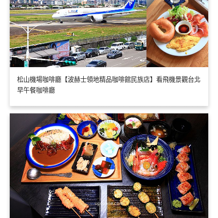
松山機場咖啡廳【波赫士領地精品咖啡館民族店】看飛機景觀台北
早午餐咖啡廳