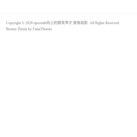
Copyright © 2026 upssmile向上的微笑萍子 旅食設影. All Rights Reserved.
Boston Theme by
FameThemes