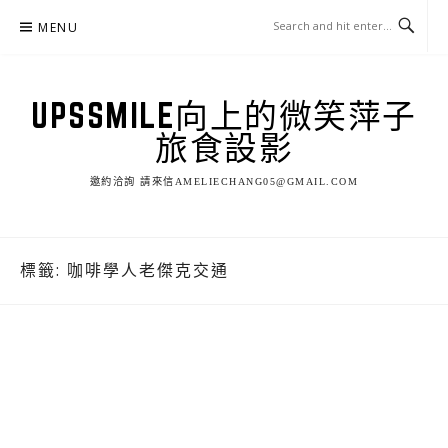
Skip
MENU
to
content
UPSSMILE向上的微笑萍子
旅食設影
邀約洽詢 請來信AMELIECHANG05@GMAIL.COM
標籤:
咖啡學人老傑克交通