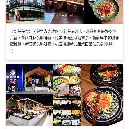
【新莊美食】武藏野森珈琲Diner新莊思源店，新莊神等級好吃舒
芙蕾，新莊森林系咖啡廳，絕美玻璃屋落地窗景，新莊早午餐咖啡
廳推薦，新莊網美咖啡廳，桃園機捷新北產業園區站美食(瀏覽：
1)