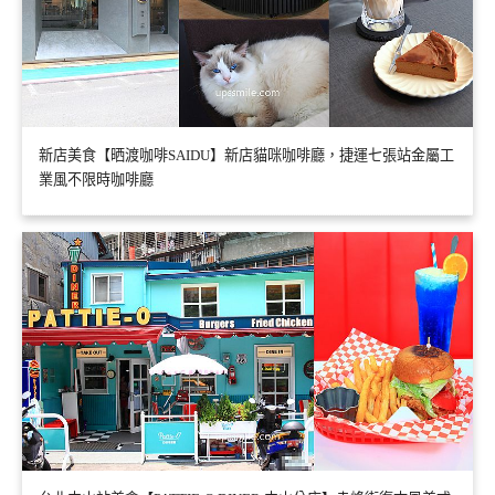
新店美食【晒渡咖啡SAIDU】新店貓咪咖啡廳，捷運七張站金屬工
業風不限時咖啡廳