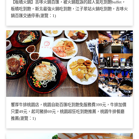
【板橋火鍋】吉哆火鍋百匯，被火鍋耽誤的超人氣吃到飽buffet，
板橋吃到飽，新北最強火鍋吃到飽，江子翠站火鍋吃到飽，吉哆火
鍋百匯交通停車(瀏覽：1)
饗厚牛排桃園店，桃園自助百匯吃到飽免服務費399元，牛排加價
只要49元，起司豬排69元，桃園超狂吃到飽推薦，桃園牛排餐廳
推薦(瀏覽：1)