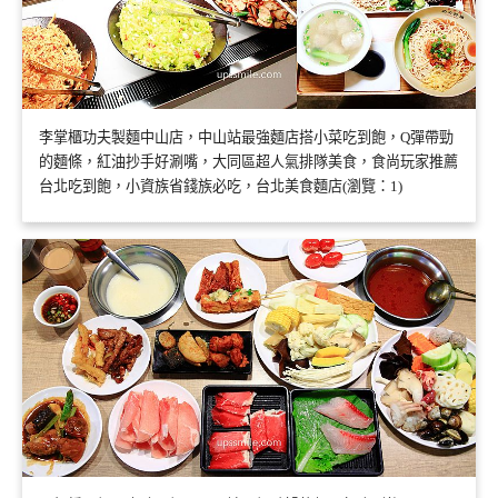
李掌櫃功夫製麵中山店，中山站最強麵店搭小菜吃到飽，Q彈帶勁
的麵條，紅油抄手好涮嘴，大同區超人氣排隊美食，食尚玩家推薦
台北吃到飽，小資族省錢族必吃，台北美食麵店(瀏覽：1)