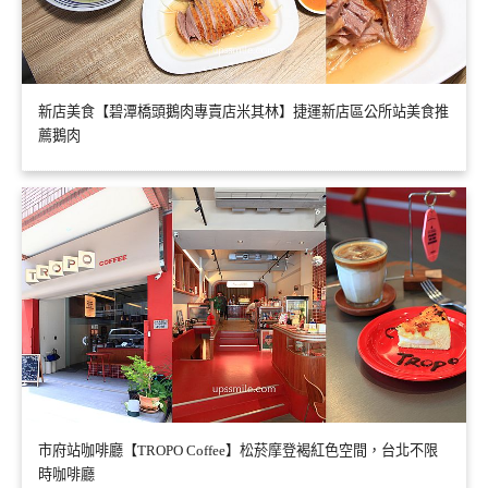
新店美食【碧潭橋頭鵝肉專賣店米其林】捷運新店區公所站美食推
薦鵝肉
市府站咖啡廳【TROPO Coffee】松菸摩登褐紅色空間，台北不限
時咖啡廳