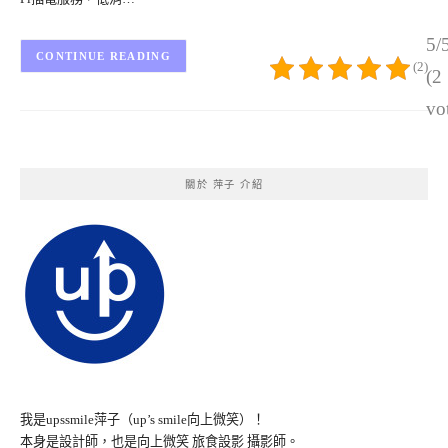
5/
CONTINUE READING
(2)
(2
vo
關於 萍子 介紹
我是upssmile萍子（up’s smile向上微笑）！
本身是設計師，也是向上微笑 旅食設影 攝影師。