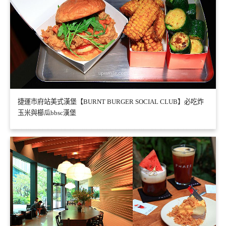
捷運市府站美式漢堡【BURNT BURGER SOCIAL CLUB】必吃炸
玉米與櫛瓜bbsc漢堡