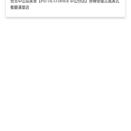
台北中山站美食【PATTIE-O DINER 中山分店】赤峰街復古風美式
餐廳漢堡店