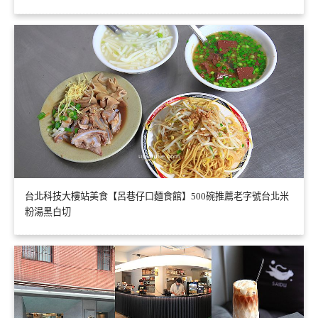
台北科技大樓站美食【呂巷仔口麵食館】500碗推薦老字號台北米
粉湯黑白切