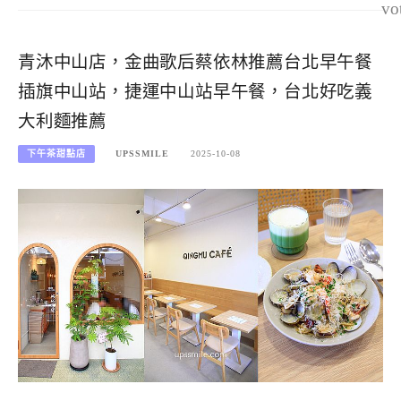
vo
青沐中山店，金曲歌后蔡依林推薦台北早午餐
插旗中山站，捷運中山站早午餐，台北好吃義
大利麵推薦
下午茶甜點店
UPSSMILE
2025-10-08