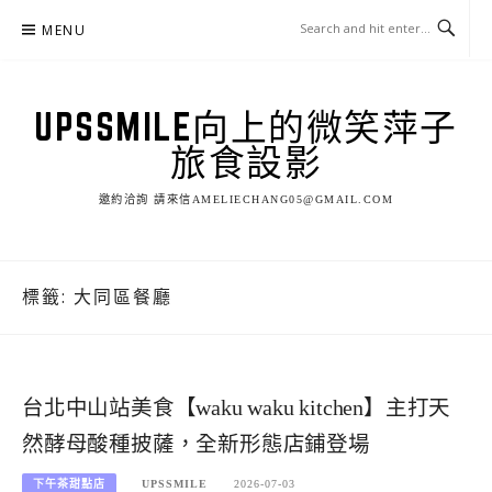
Skip
MENU
to
content
UPSSMILE向上的微笑萍子
旅食設影
邀約洽詢 請來信AMELIECHANG05@GMAIL.COM
標籤:
大同區餐廳
台北中山站美食【waku waku kitchen】主打天
然酵母酸種披薩，全新形態店鋪登場
下午茶甜點店
UPSSMILE
2026-07-03