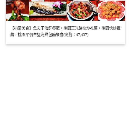
【桃園美食】魚夫子海鮮餐廳，桃園正光路快炒推薦，桃園快炒推
薦，桃園平價生猛海鮮包廂餐廳(瀏覽：47,437)