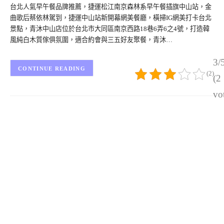
台北人氣早午餐品牌推薦，捷運松江南京森林系早午餐插旗中山站，金
曲歌后蔡依林駕到，捷運中山站新開幕網美餐廳，橫掃IG網美打卡台北
景點，青沐中山店位於台北市大同區南京西路18巷6弄6之4號，打造韓
風純白木質傢俱氛圍，適合約會與三五好友聚餐，青沐…
3/
CONTINUE READING
(2)
(2
vo