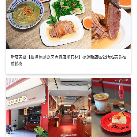
新店美食【碧潭橋頭鵝肉專賣店米其林】捷運新店區公所站美食推
薦鵝肉