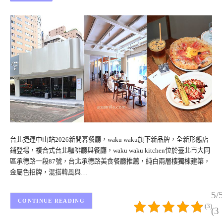
台北捷運中山站2026新開幕餐廳，waku waku旗下新品牌，全新形態店
鋪登場，複合式台北咖啡廳與餐廳，waku waku kitchen位於臺北市大同
區承德路一段87號，台北承德路美食餐廳推薦，純白兩層樓獨棟建築，
金屬色招牌，混搭韓風與…
5/
CONTINUE READING
(3)
(3