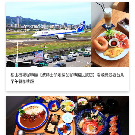
松山機場咖啡廳【波赫士領地精品咖啡館民族店】看飛機景觀台北
早午餐咖啡廳