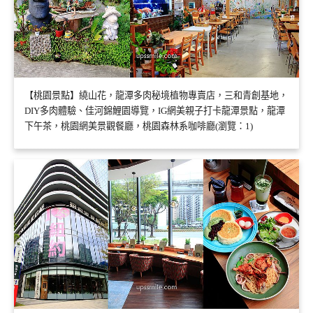
【桃園景點】繞山花，龍潭多肉秘境植物專賣店，三和青創基地，
DIY多肉體驗、佳河錦鯉園導覽，IG網美親子打卡龍潭景點，龍潭
下午茶，桃園網美景觀餐廳，桃園森林系咖啡廳(瀏覽：1)