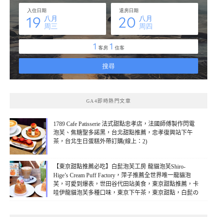
GA4即時熱門文章
1789 Cafe Patisserie 法式甜點忠孝店，法國師傅製作閃電
泡芙、焦糖聖多諾黑，台北甜點推薦，忠孝復興站下午
茶，台北生日蛋糕外帶訂購(線上：2)
【東京甜點推薦必吃】白髭泡芙工房 龍貓泡芙Shiro-
Hige’s Cream Puff Factory，萍子推薦全世界唯一龍貓泡
芙，可愛到爆表，世田谷代田站美食，東京甜點推薦，卡
哇伊龍貓泡芙多種口味，東京下午茶，東京甜點，白髭の
シュークリーム工房，世田谷區甜點(線上：1)