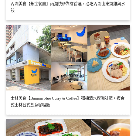
內湖美食【永宝餐廳】內湖快炒聚會首選，必吃內湖山東燒雞與水
餃
士林美食【Banana blue Curry & Coffee】獨棟清水模咖啡廳，複合
式士林台式創意咖哩飯