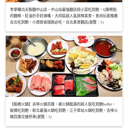
李掌櫃功夫製麵中山店，中山站最強麵店搭小菜吃到飽，Q彈帶勁
的麵條，紅油抄手好涮嘴，大同區超人氣排隊美食，食尚玩家推薦
台北吃到飽，小資族省錢族必吃，台北美食麵店(瀏覽：1)
【板橋火鍋】吉哆火鍋百匯，被火鍋耽誤的超人氣吃到飽buffet，
板橋吃到飽，新北最強火鍋吃到飽，江子翠站火鍋吃到飽，吉哆火
鍋百匯交通停車(瀏覽：1)