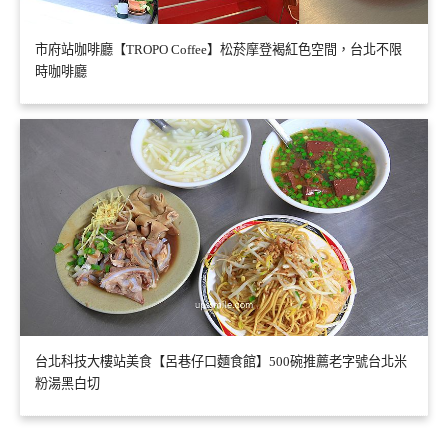
市府站咖啡廳【TROPO Coffee】松菸摩登褐紅色空間，台北不限
時咖啡廳
台北科技大樓站美食【呂巷仔口麵食館】500碗推薦老字號台北米
粉湯黑白切