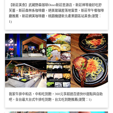
【新莊美食】武藏野森珈琲Diner新莊思源店，新莊神等級好吃舒
芙蕾，新莊森林系咖啡廳，絕美玻璃屋落地窗景，新莊早午餐咖啡
廳推薦，新莊網美咖啡廳，桃園機捷新北產業園區站美食(瀏覽：
1)
我家牛排中和店，中和吃到飽，360元享超過百道快炒甜點與自助
吧，全台最大台式牛排吃到飽，台北吃到飽推薦(瀏覽：1)