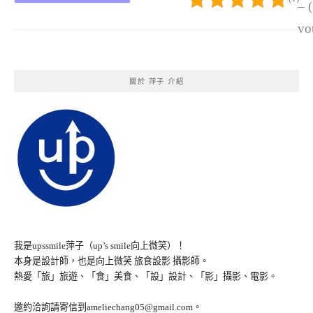
– 
vo
關於 萍子 介紹
我是upssmile萍子（up’s smile向上微笑）！
本身是設計師，也是向上微笑 旅食設影 攝影師。
熱愛「旅」旅遊、「食」美食、「設」設計、「影」攝影、電影。
邀約洽詢請寄信到ameliechang05@gmail.com。