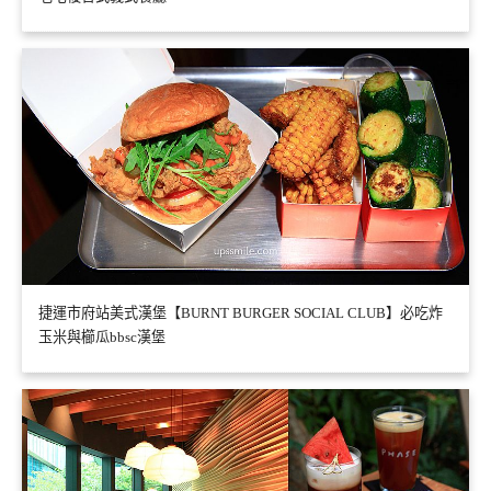
捷運市府站美式漢堡【BURNT BURGER SOCIAL CLUB】必吃炸
玉米與櫛瓜bbsc漢堡