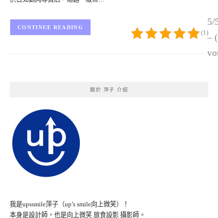
5/
CONTINUE READING
(1)
– 
vo
關於 萍子 介紹
我是upssmile萍子（up’s smile向上微笑）！
本身是設計師，也是向上微笑 旅食設影 攝影師。