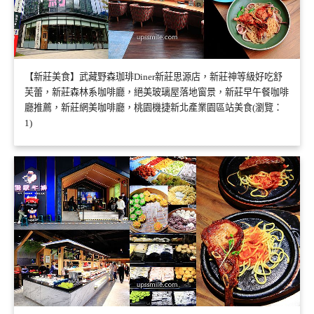
【新莊美食】武藏野森珈琲Diner新莊思源店，新莊神等級好吃舒
芙蕾，新莊森林系咖啡廳，絕美玻璃屋落地窗景，新莊早午餐咖啡
廳推薦，新莊網美咖啡廳，桃園機捷新北產業園區站美食(瀏覽：
1)