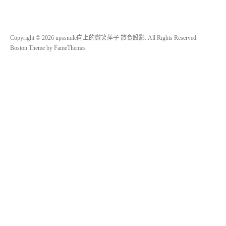
Copyright © 2026 upssmile向上的微笑萍子 旅食設影. All Rights Reserved.
Boston Theme by
FameThemes