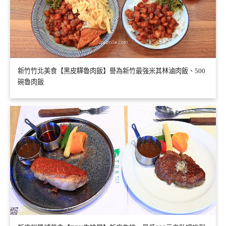
新竹竹北美食【黑皮驊魯肉飯】譽為新竹最強米其林滷肉飯、500
碗魯肉飯