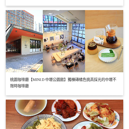
桃園咖啡廳【MINI.D 中壢公園館】獨棟磚橘色挑高採光的中壢不
限時咖啡廳