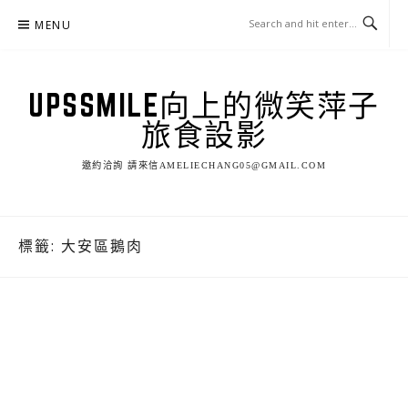
Skip
MENU
to
content
UPSSMILE向上的微笑萍子
旅食設影
邀約洽詢 請來信AMELIECHANG05@GMAIL.COM
標籤:
大安區鵝肉