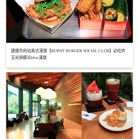
捷運市府站美式漢堡【BURNT BURGER SOCIAL CLUB】必吃炸
玉米與櫛瓜bbsc漢堡