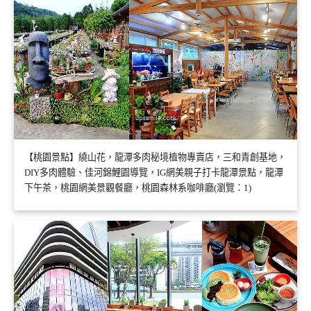
【桃園景點】繞山花，龍潭多肉秘境植物專賣店，三和青創基地，
DIY多肉體驗、佳河錦鯉園導覽，IG網美親子打卡龍潭景點，龍潭
下午茶，桃園網美景觀餐廳，桃園森林系咖啡廳(瀏覽：1)