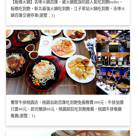
【板橋火鍋】吉哆火鍋百匯，被火鍋耽誤的超人氣吃到飽buffet，
板橋吃到飽，新北最強火鍋吃到飽，江子翠站火鍋吃到飽，吉哆火
鍋百匯交通停車(瀏覽：1)
饗厚牛排桃園店，桃園自助百匯吃到飽免服務費399元，牛排加價
只要49元，起司豬排69元，桃園超狂吃到飽推薦，桃園牛排餐廳
推薦(瀏覽：1)