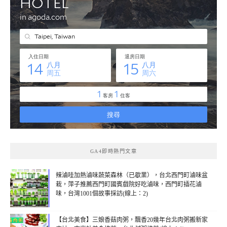
GA4即時熱門文章
辣滷哇加熱滷味蔬菜森林（已歇業），台北西門町滷味盆
栽，萍子推薦西門町國賓戲院好吃滷味，西門町插花滷
味，台灣1001個故事採訪(線上：2)
【台北美食】三娘香菇肉粥，飄香20幾年台北肉粥搬新家