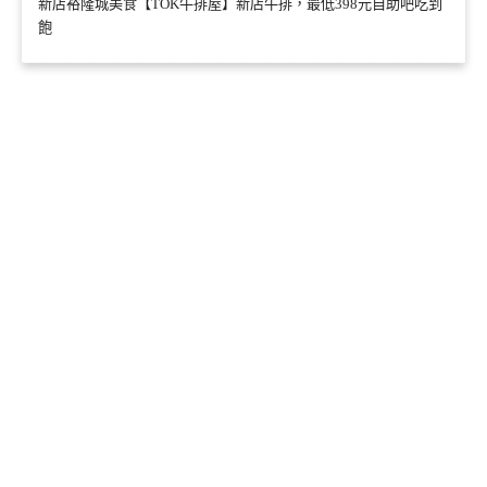
新店裕隆城美食【TOK牛排屋】新店牛排，最低398元自助吧吃到
飽