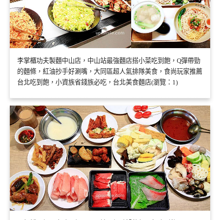
李掌櫃功夫製麵中山店，中山站最強麵店搭小菜吃到飽，Q彈帶勁
的麵條，紅油抄手好涮嘴，大同區超人氣排隊美食，食尚玩家推薦
台北吃到飽，小資族省錢族必吃，台北美食麵店(瀏覽：1)