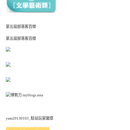
第五屆部落客百傑
第五屆部落客百傑
yam20130103_駐站玩家徽章