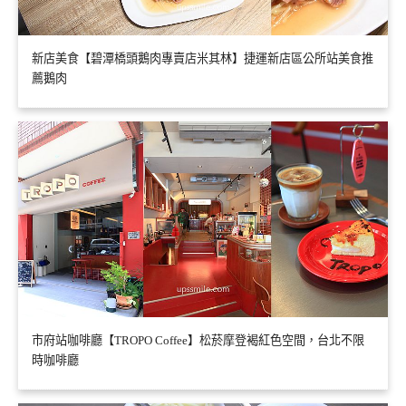
新店美食【碧潭橋頭鵝肉專賣店米其林】捷運新店區公所站美食推
薦鵝肉
市府站咖啡廳【TROPO Coffee】松菸摩登褐紅色空間，台北不限
時咖啡廳