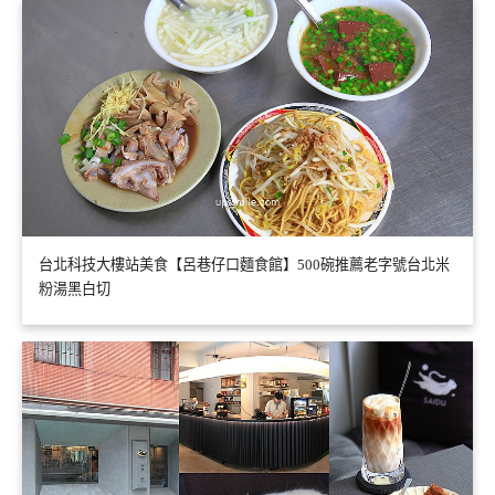
台北科技大樓站美食【呂巷仔口麵食館】500碗推薦老字號台北米
粉湯黑白切