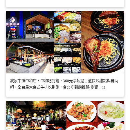
我家牛排中和店，中和吃到飽，360元享超過百道快炒甜點與自助
吧，全台最大台式牛排吃到飽，台北吃到飽推薦(瀏覽：1)