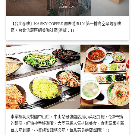
【台北咖啡】KA SKY COFFEE 陶朱隱園101第一排高空景觀咖啡
廳，台北信義區網美咖啡廳(瀏覽：1)
李掌櫃功夫製麵中山店，中山站最強麵店搭小菜吃到飽，Q彈帶勁
的麵條，紅油抄手好涮嘴，大同區超人氣排隊美食，食尚玩家推薦
台北吃到飽，小資族省錢族必吃，台北美食麵店(瀏覽：1)