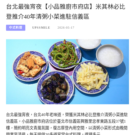
台北最強宵夜【小品雅廚市府店】米其林必比
登推介40年清粥小菜進駐信義區
中式料理
UPSSMILE
2026-05-17
台北最強宵夜，台北40年老味道，榮獲米其林必比登推介清粥小菜進駐
信義區，小品雅廚市府店位於臺北市信義區興雅里忠孝東路五段37號1
樓，簡約明亮文青風氛圍，復古摩登內用空間，以清粥小菜形式由晚間
營業至清晨，每天提供20多道家常台式料理，選擇多元…