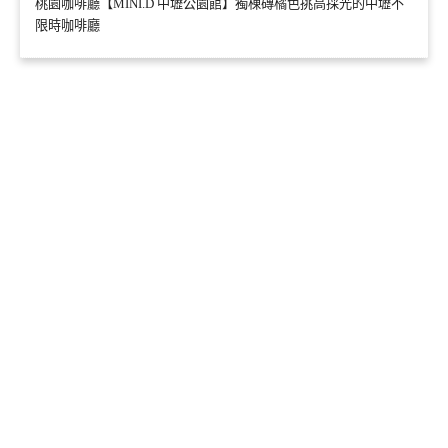
桃園咖啡廳【MINI.D 中壢公園館】獨棟磚橘色挑高採光的中壢不
限時咖啡廳