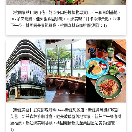
【桃園景點】繞山花，龍潭多肉秘境植物專賣店，三和青創基地，
DIY多肉體驗、佳河錦鯉園導覽，IG網美親子打卡龍潭景點，龍潭
下午茶，桃園網美景觀餐廳，桃園森林系咖啡廳(瀏覽：1)
【新莊美食】武藏野森珈琲Diner新莊思源店，新莊神等級好吃舒
芙蕾，新莊森林系咖啡廳，絕美玻璃屋落地窗景，新莊早午餐咖啡
廳推薦，新莊網美咖啡廳，桃園機捷新北產業園區站美食(瀏覽：
1)