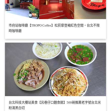
市府站咖啡廳【TROPO Coffee】松菸摩登褐紅色空間，台北不限
時咖啡廳
台北科技大樓站美食【呂巷仔口麵食館】500碗推薦老字號台北米
粉湯黑白切