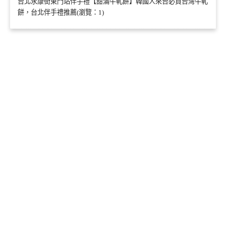
台北永康街東門站伴手禮【甜滿牛軋餅】韓國人來台必買台灣牛軋
餅，台北伴手禮推薦(瀏覽：1)