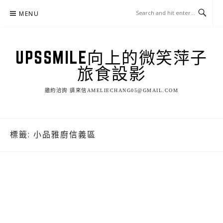
Skip
MENU
to
content
UPSSMILE向上的微笑萍子
旅食設影
邀約洽詢 請來信AMELIECHANG05@GMAIL.COM
標籤:
小品雅廚信義區