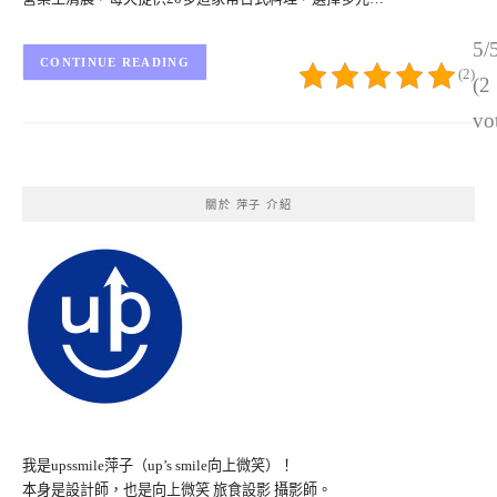
5/
CONTINUE READING
(2)
(2
vo
關於 萍子 介紹
我是upssmile萍子（up’s smile向上微笑）！
本身是設計師，也是向上微笑 旅食設影 攝影師。