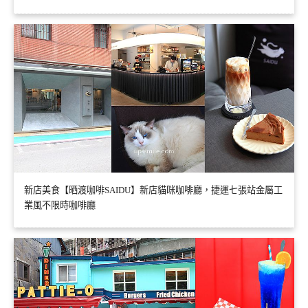
新店美食【晒渡咖啡SAIDU】新店貓咪咖啡廳，捷運七張站金屬工
業風不限時咖啡廳