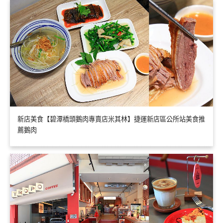
新店美食【碧潭橋頭鵝肉專賣店米其林】捷運新店區公所站美食推
薦鵝肉