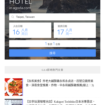
GA4即時熱門文章
【永和美食】炸老大鹹酥雞永和永貞店，四號公園旁美
食，深夜食堂推薦，炸物、中永和鹹酥雞推薦(線上：3)
【古亭站湯咖哩冰店】Kakigori Toshihiko日本冰專賣店，