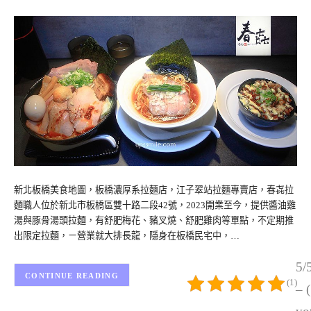
新北板橋美食地圖，板橋濃厚系拉麵店，江子翠站拉麵專賣店，春㐂拉
麵職人位於新北市板橋區雙十路二段42號，2023開業至今，提供醬油雞
湯與豚骨湯頭拉麵，有舒肥梅花、豬叉燒、舒肥雞肉等單點，不定期推
出限定拉麵，ㄧ營業就大排長龍，隱身在板橋民宅中，…
5/
CONTINUE READING
(1)
– 