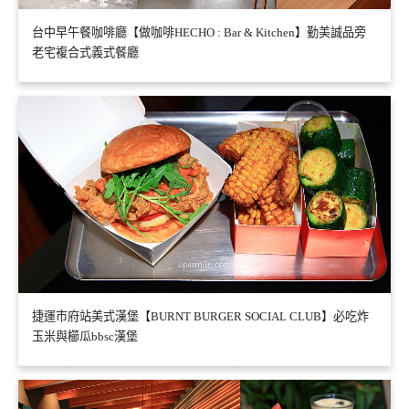
台中早午餐咖啡廳【做咖啡HECHO : Bar & Kitchen】勤美誠品旁
老宅複合式義式餐廳
捷運市府站美式漢堡【BURNT BURGER SOCIAL CLUB】必吃炸
玉米與櫛瓜bbsc漢堡