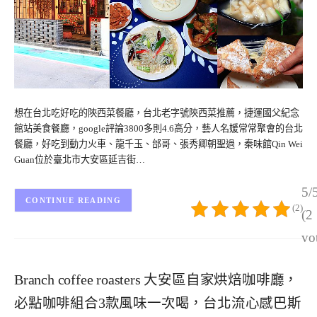
想在台北吃好吃的陝西菜餐廳，台北老字號陝西菜推薦，捷運國父紀念
館站美食餐廳，google評論3800多則4.6高分，藝人名媛常常聚會的台北
餐廳，好吃到動力火車、龍千玉、邰哥、張秀卿朝聖過，秦味館Qin Wei
Guan位於臺北市大安區延吉街…
5/
CONTINUE READING
(2)
(2
vo
Branch coffee roasters 大安區自家烘焙咖啡廳，
必點咖啡組合3款風味一次喝，台北流心感巴斯