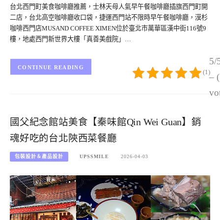
台北西門町美食咖啡廳推薦，士林天母人氣早午餐咖啡廳插旗西門町開
二店，台北高空咖啡廳收口袋，捷運西門站不限時早午餐咖啡廳，漠杉
咖啡西門店MUSAND COFFEE XIMEN位於臺北市萬華區漢中街116號9
樓，地處西門新世界大樓「真善美戲院」…
5/
CONTINUE READING
(1)
– 
vo
國父紀念館站美食【秦味館Qin Wei Guan】銷
魂好吃的台北陝西菜餐廳
包裝設計＆產品設計
UPSSMILE
2026-04-03