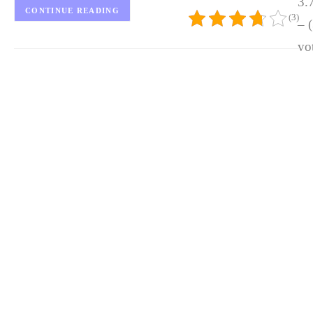
3.
CONTINUE READING
(3)
– 
vo