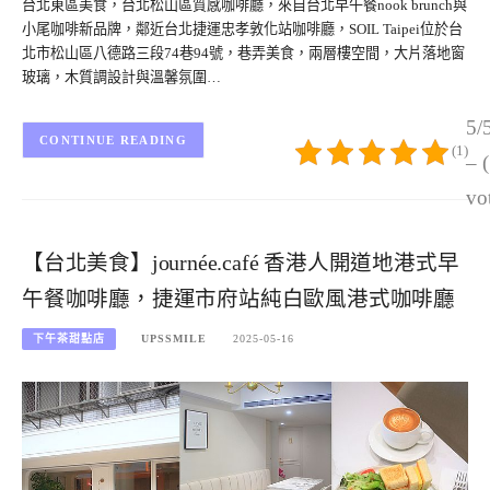
台北東區美食，台北松山區質感咖啡廳，來自台北早午餐nook brunch與
小尾咖啡新品牌，鄰近台北捷運忠孝敦化站咖啡廳，SOIL Taipei位於台
北市松山區八德路三段74巷94號，巷弄美食，兩層樓空間，大片落地窗
玻璃，木質調設計與溫馨氛圍…
5/
CONTINUE READING
(1)
– 
vo
【台北美食】journée.café 香港人開道地港式早
午餐咖啡廳，捷運市府站純白歐風港式咖啡廳
下午茶甜點店
UPSSMILE
2025-05-16