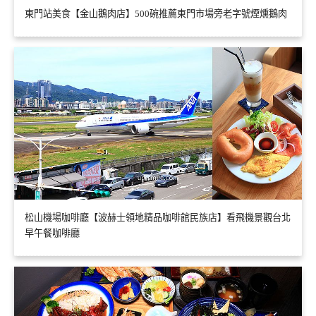
東門站美食【金山鵝肉店】500碗推薦東門市場旁老字號煙燻鵝肉
松山機場咖啡廳【波赫士領地精品咖啡館民族店】看飛機景觀台北
早午餐咖啡廳