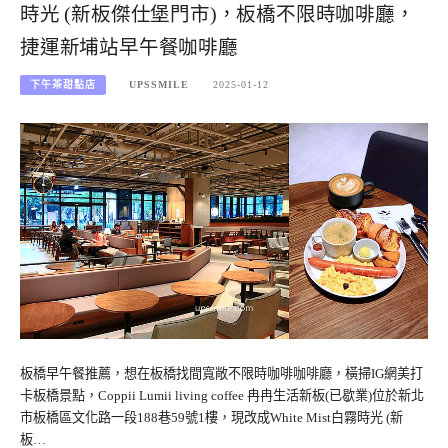
時光 (新板傑仕堡門市)，板橋不限時咖啡廳，
捷運新埔站早午餐咖啡廳
下午茶甜點店
UPSSMILE
2025-01-12
板橋早午餐推薦，想在板橋找間寬敞不限時咖啡咖啡廳，橫掃IG網美打
卡板橋景點，Coppii Lumii living coffee 冉冉生活新板(已歇業)位於新北
市板橋區文化路一段188巷59號1樓，現改成White Mist白霧時光 (新
板…