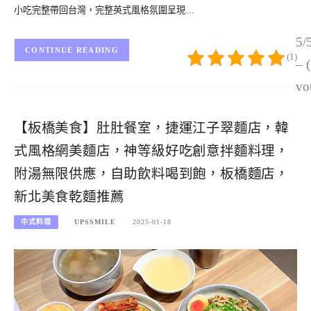
小吃完整帶回台灣，完整英式風格氛圍呈現…
5/
CONTINUE READING
(1)
– 
vo
【板橋美食】肚肚餐室，捷運江子翠麵店，韓
式風格網美麵店，神等級好吃創意拌麵料理，
附湯無限供應，自助飲料喝到飽，板橋麵店，
新北美食乾麵推薦
中式料理
UPSSMILE
2025-01-18