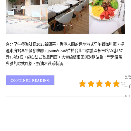
台北早午餐咖啡廳2025新開幕，香港人開的道地港式早午餐咖啡廳，捷
運市府站早午餐咖啡廳，journée.café位於台北市信義區永吉路30巷157
弄15號1樓，純白法式歐風門面，大量線板細節與對稱語彙，營造溫暖
典雅的歐式風格，奶油木質感裝潢…
5/
CONTINUE READING
(1)
– 
vo