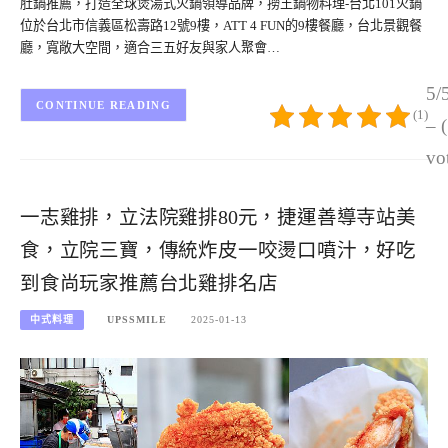
肚鍋推薦，打造全球煲湯式火鍋領導品牌，撈王鍋物料理-台北101火鍋
位於台北市信義區松壽路12號9樓，ATT 4 FUN的9樓餐廳，台北景觀餐
廳，寬敞大空間，適合三五好友與家人聚會…
5/
CONTINUE READING
(1)
– 
vo
一志雞排，立法院雞排80元，捷運善導寺站美
食，立院三寶，傳統炸皮一咬燙口噴汁，好吃
到食尚玩家推薦台北雞排名店
中式料理
UPSSMILE
2025-01-13