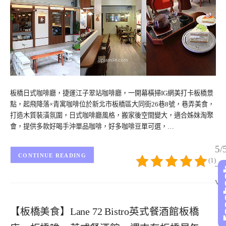
板橋日式咖啡廳，捷運江子翠站咖啡廳，一開幕橫掃IG網美打卡板橋景
點，起飛降落×青寓咖啡位於新北市板橋區大同街26巷8號，巷弄美食，
打造木質裝潢氛圍，日式咖啡廳風格，搬家後空間變大，適合姊妹淘聚
會，提供多款好喝手沖單品咖啡，好多咖啡豆單可選，…
5/
CONTINUE READING
(1)
– 
vo
【板橋美食】Lane 72 Bistro英式餐酒館板橋