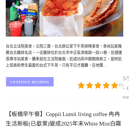
台北立法院美食，立院三寶，台北辦公室下午茶排隊美食，食尚玩家推
薦台北雞排名店，一志雞排位於台北市中正區濟南路一段13巷，近捷運
善導寺站美食，攤車就在立法院後面，近成功高中跟開南商工，是附近
上班族和學生最愛的台式下午茶，只有平日才擺攤，在地飄…
5/
CONTINUE READING
(1)
– 
vo
【板橋早午餐】Coppii Lumii living coffee 冉冉
生活新板(已歇業)變成2025年末White Mist白霧