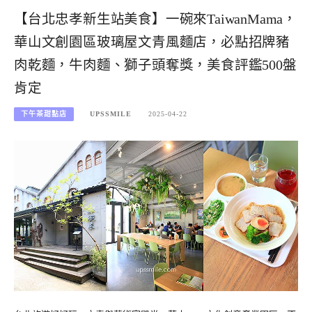
【台北忠孝新生站美食】一碗來TaiwanMama，
華山文創園區玻璃屋文青風麵店，必點招牌豬
肉乾麵，牛肉麵、獅子頭奪獎，美食評鑑500盤
肯定
下午茶甜點店
UPSSMILE
2025-04-22