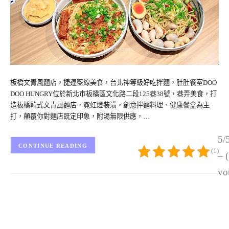
板橋文青風麵店，捷運藍線美食，台北神等級好吃拌麵，肚肚餐室DOO
DOO HUNGRY位於新北市板橋區文化路二段125巷38號，巷弄美食，打
造板橋韓式文青風麵店，霓虹燈裝潢，創意拌麵料理、健康餐盒為主
打，顛覆你對麵店既定印象，附湯無限供應，…
5/
CONTINUE READING
(1)
– 
vo