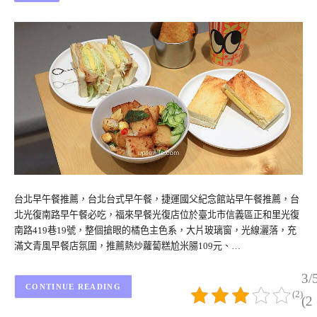
台北早午餐推薦，台北台式早午餐，捷運國父紀念館站早午餐推薦，台
北光復南路早午餐必吃，福來早餐光復店位於臺北市信義區正和里光復
南路419巷19號，整個搶眼的橘色主色系，大片玻璃窗，光線灑落，充
滿文青風早餐店氛圍，推薦熱炒蘿蔔糕尬米腸109元、…
3/
CONTINUE READING
(2)
(2