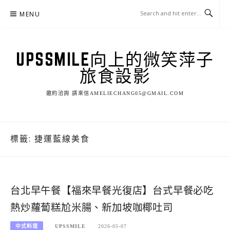
Skip
MENU
to
content
UPSSMILE向上的微笑萍子
旅食設影
邀約洽詢 請來信AMELIECHANG05@GMAIL.COM
標籤:
捷運藍線美食
台北早午餐【福來早餐光復店】台式早餐必吃
熱炒蘿蔔糕尬米腸、新加坡咖椰吐司
中式料理
UPSSMILE
2026-05-07