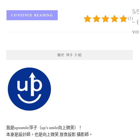
5/
CONTINUE READING
(1)
– 
vo
關於 萍子 介紹
我是upssmile萍子（up’s smile向上微笑）！
本身是設計師，也是向上微笑 旅食設影 攝影師。