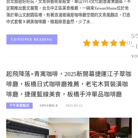
台北旅遊好好玩，文青與藝術家殿堂，華山1914文化創意產業園區，不
定期推出藝文展覽，台北中正區美食推薦，一碗來TaiwanMama位於坐
落於華山文創園區裡，有著浪漫玻璃屋咖啡廳空間的文青風麵店，打造
中式套餐Ｘ網美咖啡廳，植栽綠意盎然，少了水…
5/
CONTINUE READING
(1)
– 
vo
起飛降落×青寓咖啡，2025新開幕捷運江子翠咖
啡廳，板橋日式咖啡廳推薦，老宅木質裝潢咖
啡廳，捷運藍線美食，板橋手沖單品咖啡廳
下午茶甜點店
UPSSMILE
2025-02-11